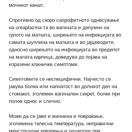
мочниот канал.
Спротивно од скоро сапрофитното однесување
на ureaplazma-та во вагината и делумно на
грлото на матката, ширењето на инфекцијата во
самата шуплина на матката и во јајцеводите,
односно ширењето на инфекцијата во пределот
на малата карлица, доведува до појава на
изразени клинички симптоми.
Симптомите се неспецифични. Најчесто се
јавува болка или напнатост во долниот дел на
стомакот, зголемен вагинален секрет, болки при
полов однос и слично.
Може да се јави и мачнина и повраќање,
зголемена телесна температура, неправилни
менструални крварења и тешкотии при