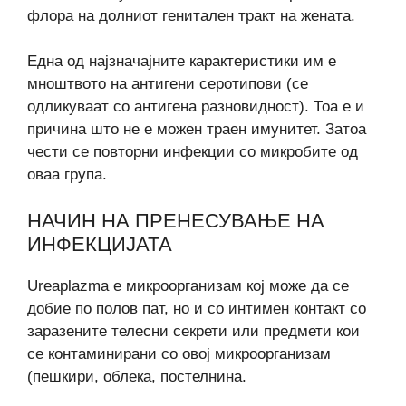
флора на долниот генитален тракт на жената.
Една од најзначајните карактеристики им е
мноштвото на антигени серотипови (се
одликуваат со антигена разновидност). Тоа е и
причина што не е можен траен имунитет. Затоа
чести се повторни инфекции со микробите од
оваа група.
НАЧИН НА ПРЕНЕСУВАЊЕ НА
ИНФЕКЦИЈАТА
Ureaplazma е микроорганизам кој може да се
добие по полов пат, но и со интимен контакт со
заразените телесни секрети или предмети кои
се контаминирани со овој микроорганизам
(пешкири, облека, постелнина.