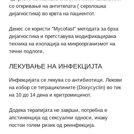
со откривање на антителата ( серолошка
дијагностика) во крвта на пациентот.
Денес се користи “Mycofast” методата за брза
дијагностика и претставува модификацирана
техника на изолација на микроорганизмот на
течни подлоги.
ЛЕКУВАЊЕ НА ИНФЕКЦИЈТА
Инфекцијата се лекува со антибиотици. Лекови
на избор се тетрациклините (Doxycyclin) во тек
на 10 до 14 дена и еритромицинот.
Додека терапијата не заврши, потребна е
апстиненција од сексуални односи, инаку
постои голем ризик од реинфекција.