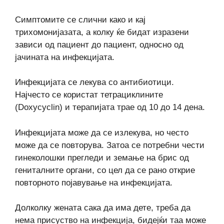
Симптомите се слични како и кај
трихомонијазата, а колку ќе бидат изразени
зависи од пациент до пациент, односно од
јачината на инфекцијата.
Инфекцијата се лекува со антибиотици.
Најчесто се користат тетрациклините
(Doxycyclin) и терапијата трае од 10 до 14 дена.
Инфекцијата може да се излекува, но често
може да се повторува. Затоа се потребни чести
гинеколошки прегледи и земање на брис од
гениталните органи, со цел да се рано открие
повторното појавување на инфекцијата.
Долколку жената сака да има дете, треба да
нема присуство на инфекција, бидејќи таа може