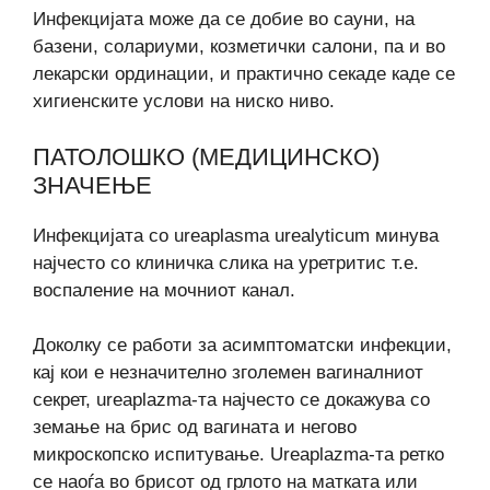
Инфекцијата може да се добие во сауни, на
базени, солариуми, козметички салони, па и во
лекарски ординации, и практично секаде каде се
хигиенските услови на ниско ниво.
ПАТОЛОШКО (МЕДИЦИНСКО)
ЗНАЧЕЊЕ
Инфекцијата со ureaplasma urealyticum минува
најчесто со клиничка слика на уретритис т.е.
воспаление на мочниот канал.
Доколку се работи за асимптоматски инфекции,
кај кои е незначително зголемен вагиналниот
секрет, ureaplazma-та најчесто се докажува со
земање на брис од вагината и негово
микроскопско испитување. Ureaplazma-та ретко
се наоѓа во брисот од грлото на матката или