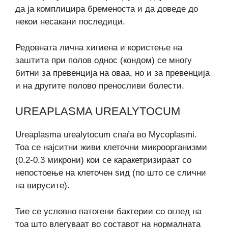
да ја комплицира бременоста и да доведе до
некои несакани последици.
Редовната лична хигиена и користење на
заштита при полов однос (кондом) се многу
битни за превенција на оваа, но и за превенција
и на другите полово преносливи болести.
UREAPLASMA UREALYTOCUM
Ureaplasma urealytocum спаѓа во Mycoplasmi.
Тоа се најситни живи клеточни микроорганизми
(0.2-0.3 микрони) кои се каракетризираат со
непостоење на клеточен sид (по што се слични
на вирусите).
Тие се условно патогени бактерии со оглед на
тоа што влегуваат во составот на нормалната