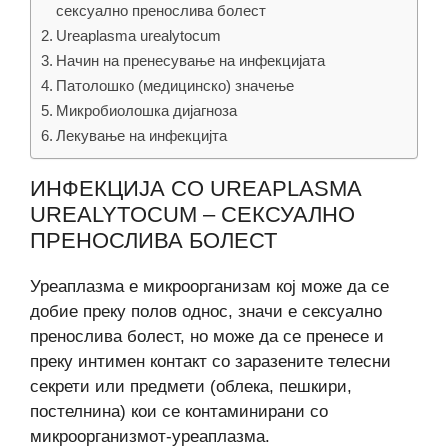
сексуално пренослива болест
Ureaplasma urealytocum
Начин на пренесување на инфекцијата
Патолошко (медицинско) значење
Микробиолошка дијагноза
Лекување на инфекцијта
ИНФЕКЦИЈА СО UREAPLASMA
UREALYTOCUM – СЕКСУАЛНО
ПРЕНОСЛИВА БОЛЕСТ
Уреаплазма е микроорганизам кој може да се
добие преку полов однос, значи е сексуално
пренослива болест, но може да се пренесе и
преку интимен контакт со заразените телесни
секрети или предмети (облека, пешкири,
постелнина) кои се контаминирани со
микроорганизмот-уреаплазма.