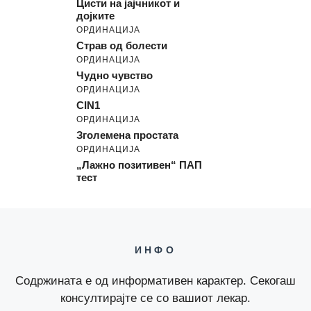
Цисти на јајчникот и
дојките
ОРДИНАЦИЈА
Страв од болести
ОРДИНАЦИЈА
Чудно чувство
ОРДИНАЦИЈА
CIN1
ОРДИНАЦИЈА
Зголемена простата
ОРДИНАЦИЈА
„Лажно позитивен“ ПАП
тест
ИНФО
Содржината е од информативен карактер. Секогаш
консултирајте се со вашиот лекар.