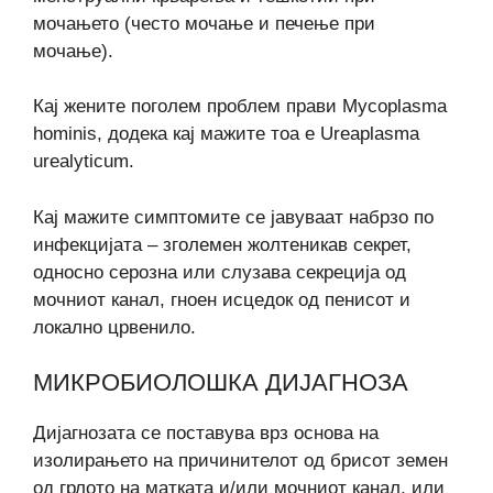
мочањето (често мочање и печење при
мочање).
Кај жените поголем проблем прави Mycoplasma
hominis, додека кај мажите тоа е Ureaplasma
urealyticum.
Кај мажите симптомите се јавуваат набрзо по
инфекцијата – зголемен жолтеникав секрет,
односно серозна или слузава секреција од
мочниот канал, гноен исцедок од пенисот и
локално црвенило.
МИКРОБИОЛОШКА ДИЈАГНОЗА
Дијагнозата се поставува врз основа на
изолирањето на причинителот од брисот земен
од грлото на матката и/или мочниот канал, или