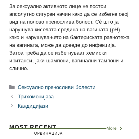
За сексуално активното лице не постои
апсолутно сигурен начин како да се избегне овој
вид на полово пренослива болест. Сè што ја
нарушува киселата средина на вагината (pH),
како и нарушувањето на бактериската равнотежа
на вагината, може да доведе до инфекција.
Затоа треба да се избегнуваат хемиски
иританси, јаки шампони, вагинални тампони и
слично.
Categories
Сексуално преносливи болести
Трихомонијаза
Кандидијази
MOST RECENT
More
ОРДИНАЦИЈА