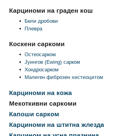
Карциноми на граден кош
Бели дробови
Плевра
Коскени саркоми
Остеосарком
Јуингов (Ewing) сарком
Хондросарком
Малиген фиброзен хистиоцитом
Карциноми на кожа
Мекоткивни саркоми
Капоши сарком
Карциноми на штитна жлезда
Карцином на усна празнина