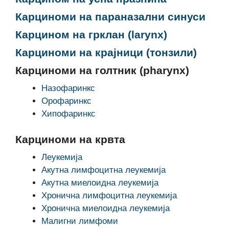
Карциноми на параназални синуси
Карцином на грклан (larynx)
Карциноми на крајници (тонзили)
Карциноми на голтник (pharynx)
Назофаринкс
Орофаринкс
Хипофаринкс
Карциноми на крвта
Леукемија
Акутна лимфоцитна леукемија
Акутна миелоидна леукемија
Хронична лимфоцитна леукемија
Хронична миелоидна леукемија
Малигни лимфоми