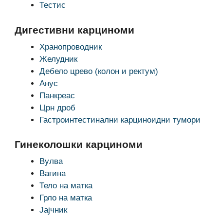
Тестис
Дигестивни карциноми
Хранопроводник
Желудник
Дебело црево (колон и ректум)
Анус
Панкреас
Црн дроб
Гастроинтестинални карциноидни тумори
Гинеколошки карциноми
Вулва
Вагина
Тело на матка
Грло на матка
Јајчник