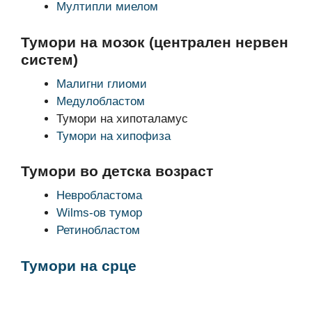
Мултипли миелом
Тумори на мозок (централен нервен
систем)
Малигни глиоми
Медулобластом
Тумори на хипоталамус
Тумори на хипофиза
Тумори во детска возраст
Невробластома
Wilms-ов тумор
Ретинобластом
Тумори на срце