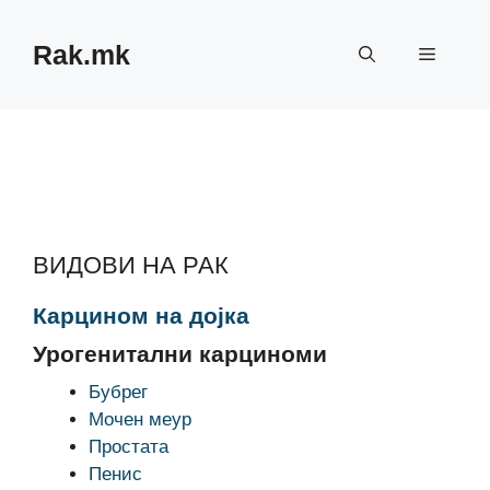
Skip
to
Rak.mk
Menu
content
ВИДОВИ НА РАК
Карцином на дојка
Урогенитални карциноми
Бубрег
Мочен меур
Простата
Пенис