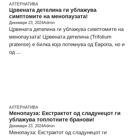
АЛТЕРНАТИВА
Црвената детелина ги ублажува
симптомите на менопаузата!
Декември 23, 2024
Admin
Црвената детелина ги ублажува симптомите на
менопаузата! Црвената детелина (Trifolium
pratense) е билка која потекнува од Европа, но и
од ...
АЛТЕРНАТИВА
Менопауза: Екстрактот од сладунецот ги
ублажува топлотните бранови!
Декември 23, 2024
Admin
Менопауза: Екстрактот од сладунецот ги