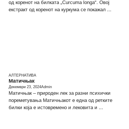
од коренот на билката „Curcuma longa“. Овој
екстракт од коренот на куркума се покажал ...
АЛТЕРНАТИВА
Матичњак
Декември 23, 2024
Admin
Матичњак – природен лек за разни психички
пореметувања Матичњакот е една од ретките
билки која е истовремено и лековита и ...