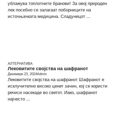
ублажува топлотните бранови! За овој природен
лек посебно се залагаат поборниците на
источњачката медицина. Сладунецот ...
АЛТЕРНАТИВА
Лековитите својства на шафранот
Декември 23, 2024
Admin
Лековитите својства на шафранот Шафранот е
исклучително високо ценет зачин, кој се користи
речиси насекаде во светот. Иако, шафранот
најчесто ...