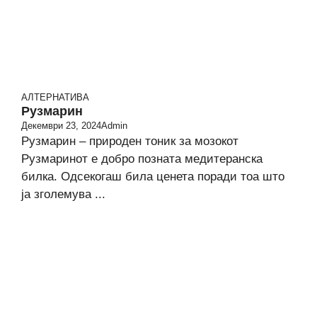
АЛТЕРНАТИВА
Рузмарин
Декември 23, 2024
Admin
Рузмарин – природен тоник за мозокот
Рузмаринот е добро позната медитеранска
билка. Одсекогаш била ценета поради тоа што
ја зголемува ...