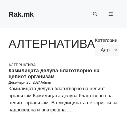
Skip
to
Rak.mk
Menu
content
АЛТЕРНАТИВА
Категории
АЛТЕРНАТИВА
Камилицата делува благотворно на
целиот организам
Декември 23, 2024
Admin
Камилицата делува благотворно на целиот
организам Камилицата делува благотворно на
целиот организам. Во медицината се користи за
надворешна и внатрешна ...