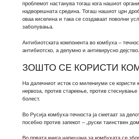
проблемот настанува тогаш кога нашиот органи
надворешната средина. Тогаш нашиот црн дроб
оваа киселина и така се создаваат поволни усл
заболувања.
Антибиотската компонента во комбуха – течнос
антибиотско, а делумно и антивирусно дејство
ЗОШТО СЕ КОРИСТИ КО
На далечниот исток со милениуми се користи к
нервоза, против стареење, против стеснување 
болест.
Во Русија комбуха-течноста ја сметаат за дел
посебно против запекот – „руски таинствен до
Во првата книга напишана за комбухата се збо