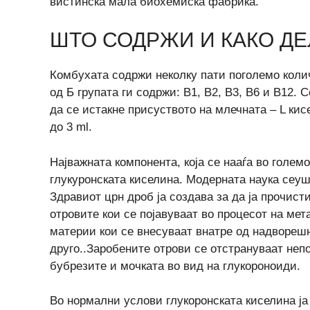
вистинска мала биохемиска фабрика.
ШТО СОДРЖИ И КАКО ДЕ
Комбухата содржи неколку пати поголемо коли
од Б групата ги содржи: B1, B2, B3, B6 и B12.
да се истакне присуството на млечната – L кис
до 3 ml.
Најважната компонента, која се нааѓа во голем
глукуронската киселина. Модерната наука сеуш
Здравиот црн дроб ја создава за да ја прочисти
отровите кои се појавуваат во процесот на мет
материи кои се внесуваат внатре од надворешн
друго..Заробените отрови се отстрануваат непо
бубрезите и мочката во вид на глукороноиди.
Во нормални услови глукоронската киселина ја