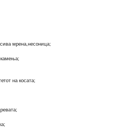
,сива мрена,несоница;
 камења;
етот на косата;
цревата;
жа;