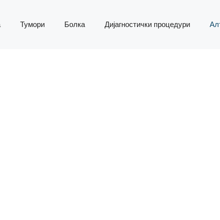
а
Тумори
Болка
Дијагностички процедури
Ал