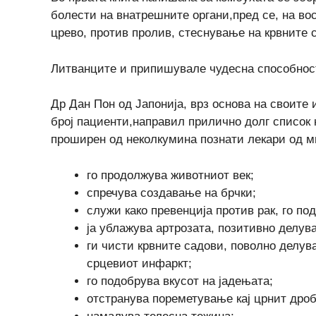
болести на внатрешните органи,пред се, на вос
црево, против пролив, стеснување на крвните с
Литванците и припишувале чудесна способност
Др Дан Пон од Јапонија, врз основа на своите 
број пациенти,направил прилично долг список н
проширен од неколкумина познати лекари од м
го продолжува животниот век;
спречува создавање на брчки;
служи како превенција против рак, го п
ја ублажува артрозата, позитивно делува
ги чисти крвните садови, поволно делува
срцевиот инфаркт;
го подобрува вкусот на јадењата;
отстранува пореметување кај црнит дроб