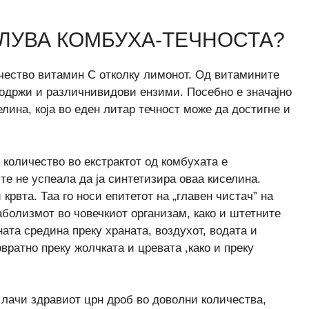
ЛУВА КОМБУХА-ТЕЧНОСТА?
чество витамин C отколку лимонот. Од витамините
 Содржи и различнивидови ензими. Посебно е значајно
елина, која во еден литар течност може да достигне и
о количество во екстрактот од комбухата е
те не успеала да ја синтетизира оваа киселина.
 крвта. Таа го носи епитетот на „главен чистач” на
аболизмот во човечкиот организам, како и штетните
ата средина преку храната, воздухот, водата и
вратно преку жолчката и цревата ,како и преку
 лачи здравиот црн дроб во доволни количества,