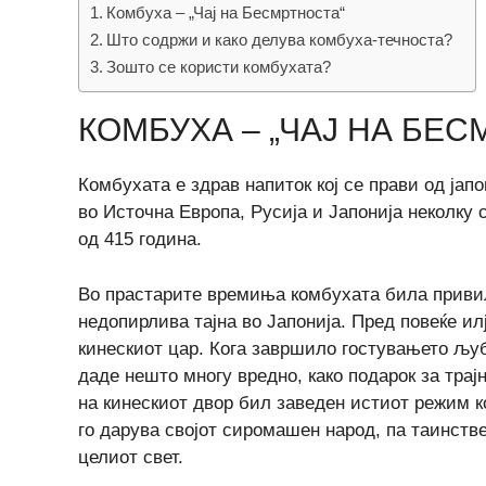
Комбуха – „Чај на Бесмртноста“
Што содржи и како делува комбуха-течноста?
Зошто се користи комбухата?
КОМБУХА – „ЧАЈ НА БЕС
Комбухата е здрав напиток кој се прави од јап
во Источна Европа, Русија и Јапонија неколку 
од 415 година.
Во прастарите времиња комбухата била привил
недопирлива тајна во Јапонија. Пред повеќе илј
кинескиот цар. Кога завршило гостувањето љуб
даде нешто многу вредно, како подарок за трај
на кинескиот двор бил заведен истиот режим ко
го дарува својот сиромашен народ, па таинстве
целиот свет.