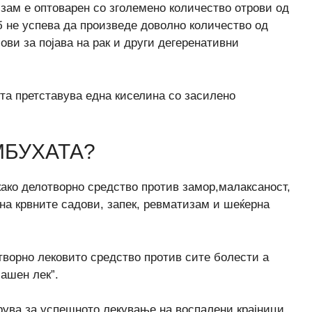
зам е оптоварен со зголемено количество отрови од
 не успева да произведе доволно количество од
ови за појава на рак и други дегеренативни
та претставува една киселина со засилено
.
МБУХАТА?
ако делотворно средство против замор,малаксаност,
на крвните садови, запек, ревматизам и шеќерна
отворно лековито средство против сите болести а
машен лек”.
рува за успешното лекување на воспалени крајници,