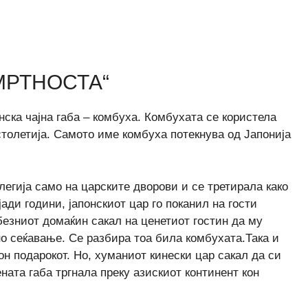
МРТНОСТА“
онска чајна габа – комбуха. Комбухата се користела
столетија. Самото име комбуха потекнува од Јапонија
егија само на царските дворови и се третирала како
ади години, јапонскиот цар го поканил на гости
езниот домаќин сакал на ценетиот гостин да му
но сеќавање. Се разбира тоа била комбухата.Така и
н подарокот. Но, хуманиот кинески цар сакал да си
ната габа тргнала преку азискиот континент кон