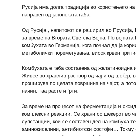
Русија има долга традиција во користењето на о
направен од јапонската габа.
Од Русија , напитокот се раширил во Прусија, 
за време на Втората Светска Војна. По војната 
комбухата во Германија, кога почнал да ја кори
метаболички пореметувања, висок крвен притис
Комбухата е габа составена од желатиноидна и
Живее во хранлив раствор од чај и од шеќер, в
проширува по целата површина на чајот, а пото
начин, таа расте и ‘рти.
За време на процесот на ферментација и оксида
комплексни реакции. Се храни со шеќерот во ч
супстанции, кои се составен дел на комбуха те
аминокиселини, антибиотски состојки… Токму о