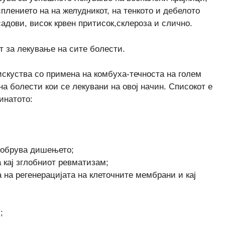
плението на на желудникот, на тенкото и дебелото
адови, висок крвен притисок,склероза и слично.
 за лекување на сите болести.
искуства со примена на комбуха-течноста на голем
а болести кои се лекувани на овој начин. Списокот е
инатото:
одобрува дишењето;
 кај зглобниот ревматизам;
 на регенерацијата на клеточните мембрани и кај
;