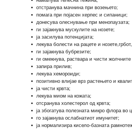
намалува телесна тежина;
отстранува мачнина при возењето;
помага при појасен херпес и сипаници;
донесува олеснување при менопаузата;
ги зајакнува мускулите на нозете;
ја засилува потенцијата;
лекува болести на рацете и нозете,грбот
ги зајакнува бубрезите;
ги омекнува, раствара и чисти жолчните
запира прилив;
лекува хемороиди;
позитивно влијае врз растењето и квалит
ја чисти крвта;
лекува миом на кожата;
отсранува холестерол од крвта;
ја збогатува полезната микро флора во 
го зајакнува ослабнатиот имунитет;
ја нормализира кисело-базната рамноте