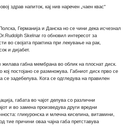
вој здрав напиток, кај нив наречен „чаен квас“
Полска, Германија и Данска но се чини дека исчезнал
Dr.Rudolph Skelnar го обновил интересот за
сти во својата практика при лекување на рак,
ок и дијабет.
 жилава габна мембрана во облик на плоснат диск.
о кој постојано се размножува. Габниот диск прво се
а се задебелува. Кога се одгледува на правилен
ција, габата во чајот делува со различни
ајот и во замена произведува други вредни
чноста: гликуронска и млечна киселина, витамини,
д тие причини оваа чајна габа претставува