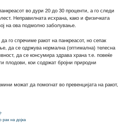
анкреасот во дури 20 до 30 проценти, а го следи
олест. Неправилната исхрана, како и физичката
вој на ова подмолно заболување.
 да го спречиме ракот на панкреасот, но сепак
ње, да се одржува нормална (оптимална) телесна
вност, да се консумира здрава храна т.е. повеќе
сти плодови, кои содржат бројни природни
мини можат да помогнат во превенцијата на ракот,
?
 рак на дојка