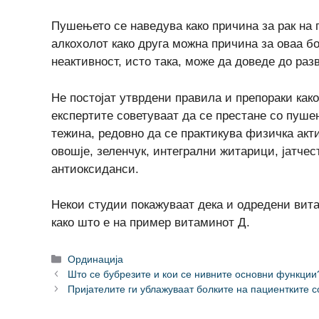
Пушењето се наведува како причина за рак на п
алкохолот како друга можна причина за оваа б
неактивност, исто така, може да доведе до раз
Не постојат утврдени правила и препораки како
експертите советуваат да се престане со пуше
тежина, редовно да се практикува физичка акти
овошје, зеленчук, интегрални житарици, јатче
антиоксиданси.
Некои студии покажуваат дека и одредени вита
како што е на пример витаминот Д.
Categories
Ординација
Што се бубрезите и кои се нивните основни функции
Пријателите ги ублажуваат болките на пациентките со