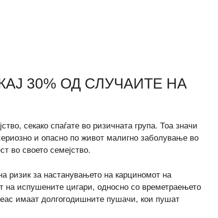
АЈ 30% ОД СЛУЧАИТЕ НА
ство, секако спаѓате во ризичната група. Тоа значи
сериозно и опасно по живот малигно заболување во
ст во своето семејство.
на ризик за настанувањето на карциномот на
от на испушените цигари, односно со времетраењето
креас имаат долгогодишните пушачи, кои пушат