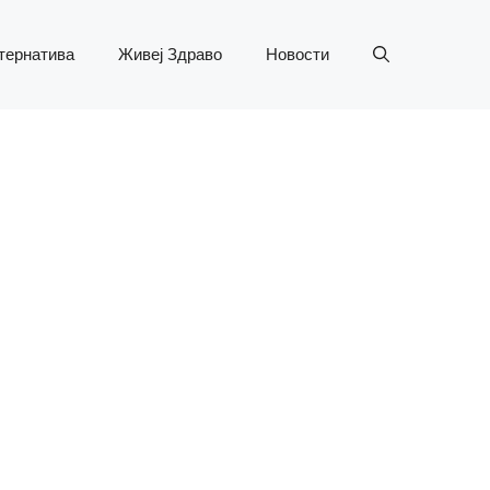
тернатива
Живеј Здраво
Новости