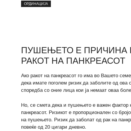
ОРДИНАЦИЈА
ПУШЕЊEТО Е ПРИЧИНА К
РАКОТ НА ПАНКРЕАСОТ
Ако ракот на панкреасот го има во Вашето семеј
дека имате поголем ризик да заболите од ова 
споредба со оние лица кои ја немаат оваа боле
Но, се смета дека и пушењето е важен фактор 
панкреасот. Ризикот е пропорционален со број
на пушењето. Ризик да заболат од рак на пан
повеќе од 20 цигари дневно.