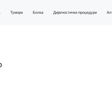
а
Тумори
Болка
Дијагностички процедури
Ал
%