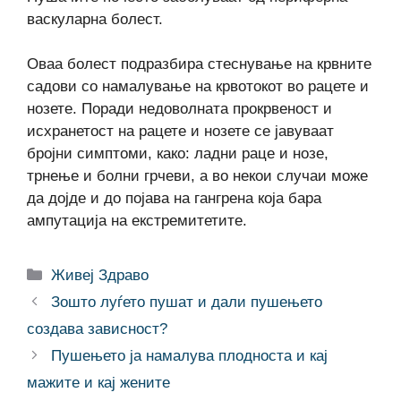
васкуларна болест.
Оваа болест подразбира стеснување на крвните
садови со намалување на крвотокот во рацете и
нозете. Поради недоволната прокрвеност и
исхранетост на рацете и нозете се јавуваат
бројни симптоми, како: ладни раце и нозе,
трнење и болни грчеви, а во некои случаи може
да дојде и до појава на гангрена која бара
ампутација на екстремитетите.
Categories
Живеј Здраво
Зошто луѓето пушат и дали пушењето
создава зависност?
Пушењето ја намалува плодноста и кај
мажите и кај жените