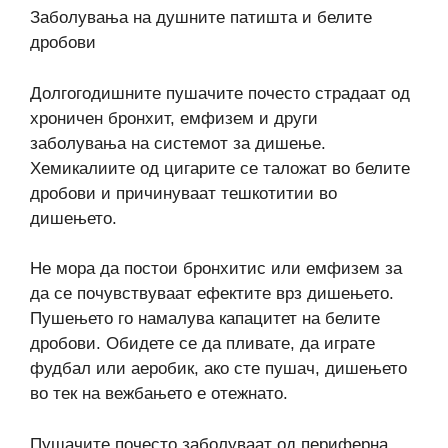
Заболувања на душните патишта и белите
дробови
Долгогодишните пушачите почесто страдаат од
хроничен бронхит, емфизем и други
заболувања на системот за дишење.
Хемикалиите од цигарите се таложат во белите
дробови и причинуваат тешкотитии во
дишењето.
Не мора да постои бронхитис или емфизем за
да се почувствуваат ефектите врз дишењето.
Пушењето го намалува капацитет на белите
дробови. Обидете се да пливате, да играте
фудбал или аеробик, ако сте пушач, дишењето
во тек на вежбањето е отежнато.
Пушачите почесто заболуваат од периферна