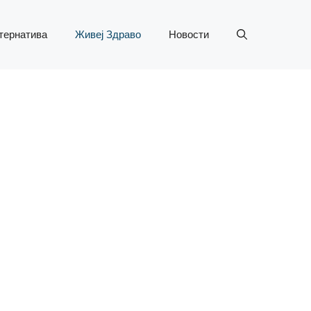
тернатива
Живеј Здраво
Новости