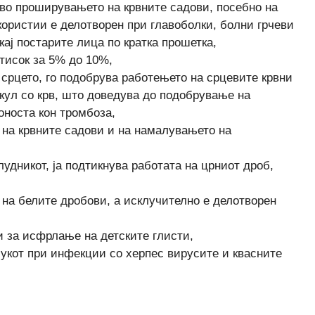
 во проширувањето на крвните садови, посебно на
користии е делотворен при главоболки, болни грчеви
кај постарите лица по кратка прошетка,
тисок за 5% до 10%,
срцето, го подобрува работењето на срцевите крвни
кул со крв, што доведува до подобрување на
оноста кон тромбоза,
 на крвните садови и на намалувањето на
удникот, ја подтикнува работата на црниот дроб,
на белите дробови, а исклучително е делотворен
и за исфрлање на детските глисти,
укот при инфекции со херпес вирусите и квасните