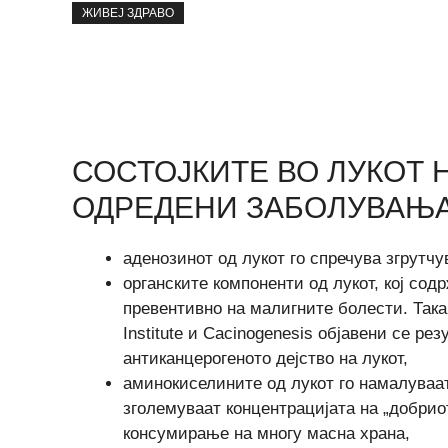
ЖИВЕЈ ЗДРАВО
СОСТОЈКИТЕ ВО ЛУКОТ 
ОДРЕДЕНИ ЗАБОЛУВАЊ
аденозинот од лукот го спречува згрутчу
органските компоненти од лукот, кој со
превентивно на малигните болести. Така 
Institute и Cacinogenesis објавени се р
антиканцерогеното дејство на лукот,
аминокиселините од лукот го намалуваат
зголемуваат концентрацијата на „добрио
консумирање на многу масна храна,