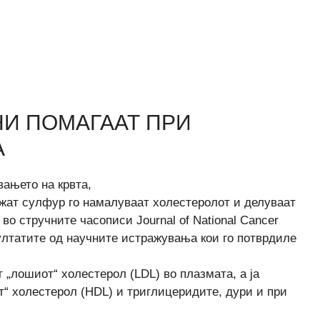
НИ ПОМАГААТ ПРИ
А
вањето на крвта,
држат сулфур го намалуваат холестеролот и делуваат
во стручните часописи Journal of National Cancer
езултатите од научните истражувања кои го потврдиле
 „лошиот“ холестерол (LDL) во плазмата, а ја
т“ холестерол (HDL) и триглицеридите, дури и при