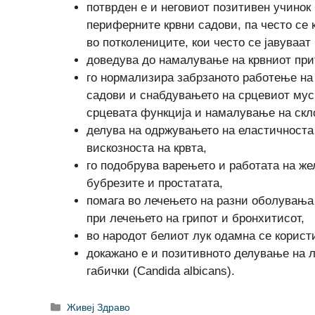
потврден е и неговиот позитивен учинок
периферните крвни садови, па често се 
во потколениците, кои често се јавуваат 
доведува до намалување на крвниот при
го нормализира забрзаното работење на 
садови и снабдувањето на срцевиот мус
срцевата функција и намалување на скл
делува на одржувањето на еластичноста
вискозноста на крвта,
го подобрува варењето и работата на жел
бубрезите и простатата,
помага во лечењето на разни оболувања 
при лечењето на грипот и бронхитисот,
во народот белиот лук одамна се корист
докажано е и позитивното делување на л
габички (Candida albicans).
Categories
Живеј Здраво