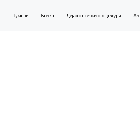
а
Тумори
Болка
Дијагностички процедури
Ал