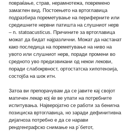
повраќање, страв, нерамнотежа, повремено
замаглен вид. Постоењето на вртоглавица
подразбира пореметување на периферните или
средишните нервни патишта на слушниот нерв
– n. statoacusticus. Причините за вртоглавица
можат да бидат најразлични. Можат да настанат
како последица на пореметување на ниво на
увото или слушниот нерв, поради промени во
средното уво предизвикани од некои лекови,
поради слабокрвност, ортостатска хипотензија,
состојба на шок итн.
Затоа ви препорачувам да се јавите кај својот
матичен лекар кој ќе ве упати на потребните
испитувања. Најверојатно се работи за бенигна
позициска вртоглавица, но заради дефинитивна
дијагноза потребно е да се нарави
рендгенграфско снимање на р`бетот,