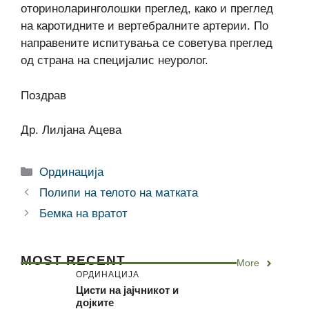
оториноларинголошки преглед, како и преглед
на каротидните и вертебралните артерии. По
направените испитувања се советува преглед
од страна на специјалис неуролог.
Поздрав
Др. Лилјана Ацева
Categories
Ординација
Полипи на телото на матката
Бемка на вратот
MOST RECENT
More
ОРДИНАЦИЈА
Цисти на јајчникот и
дојките