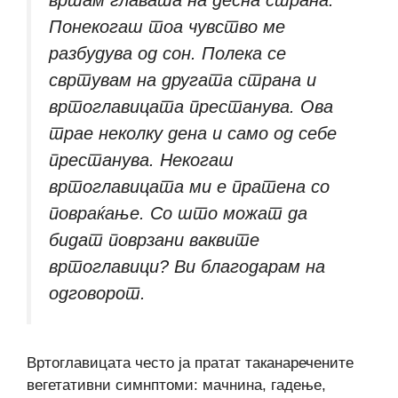
вртам главата на десна страна.
Понекогаш тоа чувство ме
разбудува од сон. Полека се
свртувам на другата страна и
вртоглавицата престанува. Ова
трае неколку дена и само од себе
престанува. Некогаш
вртоглавицата ми е пратена со
повраќање. Со што можат да
бидат поврзани ваквите
вртоглавици? Ви благодарам на
одговорот.
Вртоглавицата често ја пратат таканаречените
вегетативни симнптоми: мачнина, гадење,