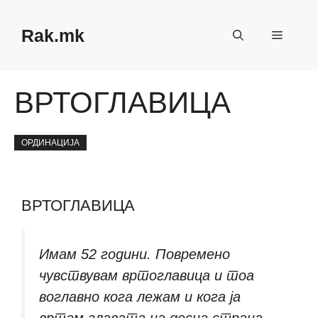
Skip
to
Rak.mk
Menu
content
ВРТОГЛАВИЦА
ОРДИНАЦИЈА
ВРТОГЛАВИЦА
Имам 52 години. Повремено
чувствувам вртоглавица и тоа
воглавно кога лежам и кога ја