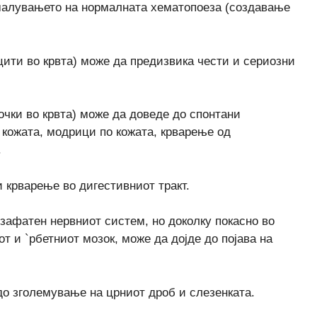
малувањето на нормалната хематопоеза (создавање
цити во крвта) може да предизвика чести и сериозни
очки во крвта) може да доведе до спонтани
о кожата, модрици по кожата, крварење од
.
и крварење во дигестивниот тракт.
 зафатен нервниот систем, но доколку покасно во
от и `рбетниот мозок, може да дојде до појава на
 до зголемување на црниот дроб и слезенката.