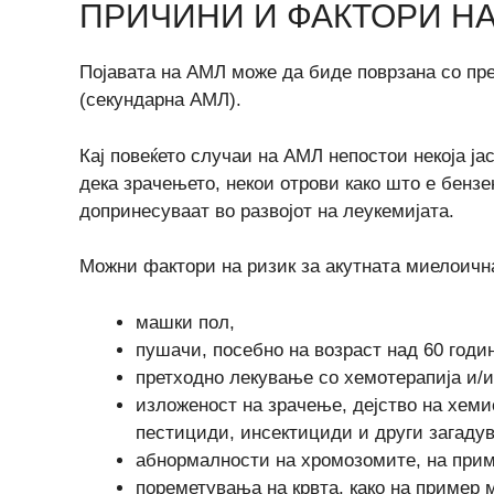
ПРИЧИНИ И ФАКТОРИ НА
Појавата на АМЛ може да биде поврзана со пр
(секундарна АМЛ).
Кај повеќето случаи на АМЛ непостои некоја ја
дека зрачењето, некои отрови како што е бензе
допринесуваат во развојот на леукемијата.
Можни фактори на ризик за акутната миелоична
машки пол,
пушачи, посебно на возраст над 60 годи
претходно лекување со хемотерапија и/
изложеност на зрачење, дејство на хем
пестициди, инсектициди и други загадув
абнормалности на хромозомите, на при
пореметувања на крвта, како на пример