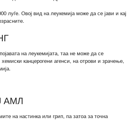
00 луѓе. Овој вид на леукемија може да се јави и кај
озрасните.
НГ
појавата на леукемијата, таа не може да се
хемиски канцерогени агенси, на отрови и зрачење,
мија.
Ј АМЛ
те на настинка или грип, па затоа за точна