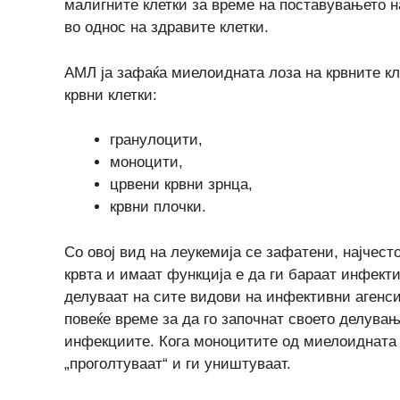
малигните клетки за време на поставувањето на
во однос на здравите клетки.
АМЛ ја зафаќа миелоидната лоза на крвните кл
крвни клетки:
гранулоцити,
моноцити,
црвени крвни зрнца,
крвни плочки.
Со овој вид на леукемија се зафатени, најчест
крвта и имаат функција е да ги бараат инфекти
делуваат на сите видови на инфективни агенси
повеќе време за да го започнат своето делув
инфекциите. Кога моноцитите од миелоидната л
„проголтуваат“ и ги уништуваат.