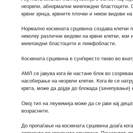
незрели, абнормални миелоидни бластоцити. 
крвни зрнца, крвните плочки и некои видови на
Нормално коскената срцевина создава клетки п
неколку различни видови на крвни клетки, кои
миелоидни бластоцити и лимфобласти.
Коскената срцевина е сунѓересто ткиво во внат
АМЛ се јавува кога ќе настане блок во созрев
насобирање на незрели клетки. Кога ќе се натр
крвта, може да дојде до блокада (зачепување) 
Овој тип на леукемија може да се јави кај деца
возрасните.
До пропаѓање на коскената срцевина доаѓа ког