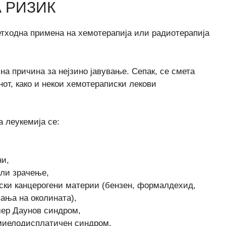
 РИЗИК
етходна примена на хемотерапија или радиотерапија
сна причина за нејзино јавување. Сепак, се смета
нот, како и некои хемотераписки лекови
 леукемија се:
ни,
или зрачење,
иски канцерогени материи (бензен, формалдехид,
ања на околината),
мер Даунов синдром,
 миелодисплатичен синдром.