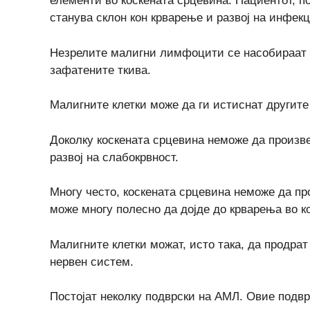
елементи во коскената срцевина. Пациентот, п
станува склон кон крварење и развој на инфекц
Незрелите малигни лимфоцити се насобираат 
зафатените ткива.
Малигните клетки може да ги истиснат другите 
Доколку коскената срцевина неможе да произве
развој на слабокрвност.
Многу често, коскената срцевина неможе да пр
може многу полесно да дојде до крварења во к
Малигните клетки можат, исто така, да продрат
нервен систем.
Постојат неколку подврски на АМЛ. Овие подврс