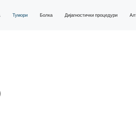
а
Тумори
Болка
Дијагностички процедури
Ал
)