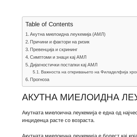
Table of Contents
Акутна миелоидна леукемија (АМЛ)
Причини и фактори на ризик
Превенција и скрининг
Симптоми и знаци кај АМЛ
Дијагностички постапки кај АМЛ
Важноста на откривањето на Филаделфија хр
Прогноза
АКУТНА МИЕЛОИДНА ЛЕУ
Акутната миелоична леукемија е една од најчес
инциденца расте со возраста.
Акутната миелоична леукемија е болест кај која