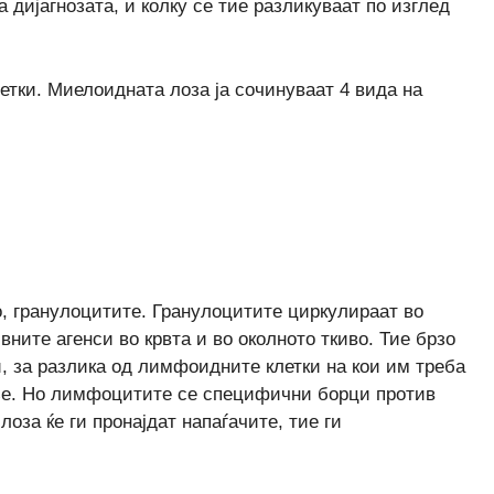
 дијагнозата, и колку се тие разликуваат по изглед
етки. Миелоидната лоза ја сочинуваат 4 вида на
о, гранулоцитите. Гранулоцитите циркулираат во
вните агенси во крвта и во околното ткиво. Тие брзо
, за разлика од лимфоидните клетки на кои им треба
ање. Но лимфоцитите се специфични борци против
оза ќе ги пронајдат напаѓачите, тие ги