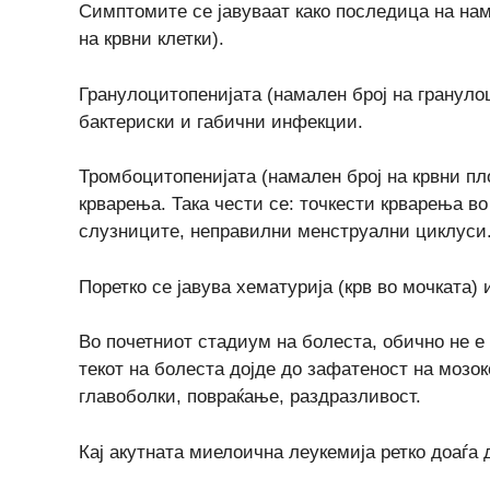
Симптомите се јавуваат како последица на на
на крвни клетки).
Гранулоцитопенијата (намален број на грануло
бактериски и габични инфекции.
Тромбоцитопенијата (намален број на крвни пл
крварења. Така чести се: точкести крварења в
слузниците, неправилни менструални циклуси
Поретко се јавува хематурија (крв во мочката) 
Во почетниот стадиум на болеста, обично не е
текот на болеста дојде до зафатеност на мозок
главоболки, повраќање, раздразливост.
Кај акутната миелоична леукемија ретко доаѓа