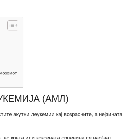
омозомот
КЕМИЈА (АМЛ)
тите акутни леукемии кај возрасните, а нејзината
, во крвта или коксената срцевина се наоѓаат