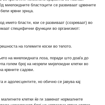
Од миелоидните бластоцити се развиваат црвените
 бели крвни зрнца.
од името бласти, кои се развиваат (созреваат) во
 имаат специфични функции во организмот:
решноста на големите коски во телото.
ањето на миелоидната лоза, поради што доаѓа до
упа голем број на незрели мијелоидни клетки во
на крвните садови.
та и адолесцентите, но обично се јавува кај
а малигните клетки ќе ги заменат нормалните