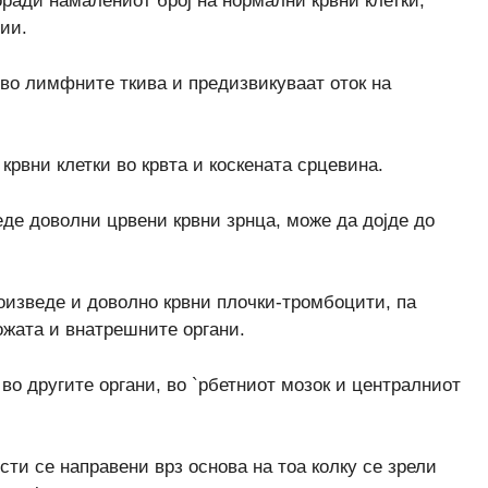
оради намалениот број на нормални крвни клетки,
ии.
во лимфните ткива и предизвикуваат оток на
крвни клетки во крвта и коскената срцевина.
де доволни црвени крвни зрнца, може да дојде до
оизведе и доволно крвни плочки-тромбоцити, па
ожата и внатрешните органи.
 во другите органи, во `рбетниот мозок и централниот
ти се направени врз основа на тоа колку се зрели