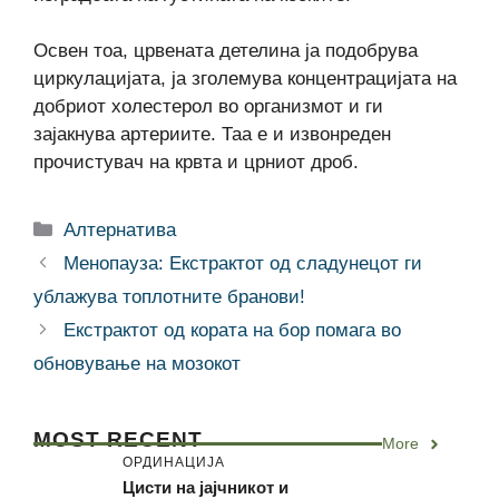
Освен тоа, црвената детелина ја подобрува
циркулацијата, ја зголемува концентрацијата на
добриот холестерол во организмот и ги
зајакнува артериите. Таа е и извонреден
прочистувач на крвта и црниот дроб.
Categories
Алтернатива
Менопауза: Екстрактот од сладунецот ги
ублажува топлотните бранови!
Екстрактот од кората на бор помага во
обновување на мозокот
MOST RECENT
More
ОРДИНАЦИЈА
Цисти на јајчникот и