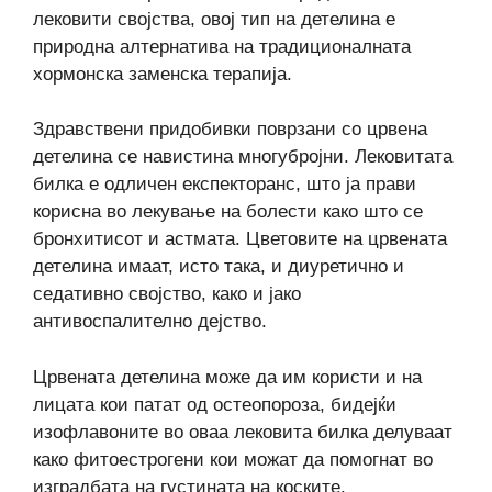
лековити својства, овој тип на детелина е
природна алтернатива на традиционалната
хормонска заменска терапија.
Здравствени придобивки поврзани со црвена
детелина се навистина многубројни. Лековитата
билка е одличен експекторанс, што ја прави
корисна во лекување на болести како што се
бронхитисот и астмата. Цветовите на црвената
детелина имаат, исто така, и диуретично и
седативно својство, како и јако
антивоспалително дејство.
Црвената детелина може да им користи и на
лицата кои патат од остеопороза, бидејќи
изофлавоните во оваа лековита билка делуваат
како фитоестрогени кои можат да помогнат во
изградбата на густината на коските.