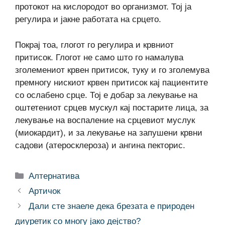
протокот на кислородот во организмот. Тој ја
регулира и јакне работата на срцето.
Покрај тоа, глогот го регулира и крвниот
притисок. Глогот не само што го намалува
зголемениот крвен притисок, туку и го зголемува
премногу нискиот крвен притисок кај пациентите
со ослабено срце. Тој е добар за лекување на
оштетениот срцев мускул кај постарите лица, за
лекување на воспаление на срцевиот муслук
(миокардит), и за лекување на запушени крвни
садови (атеросклероза) и ангина пекторис.
Categories
Алтернатива
Артичок
Дали сте знаеле дека брезата е природен
диуретик со многу јако дејство?