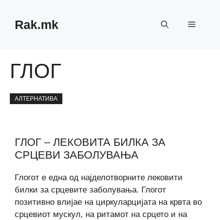
Skip
to
Rak.mk
Menu
content
ГЛОГ
АЛТЕРНАТИВА
ГЛОГ – ЛЕКОВИТА БИЛКА ЗА
СРЦЕВИ ЗАБОЛУВАЊА
Глогот е една од најделотворните лековити
билки за срцевите заболувања. Глогот
позитивно влијае на циркуларцијата на крвта во
срцевиот мускул, на ритамот на срцето и на