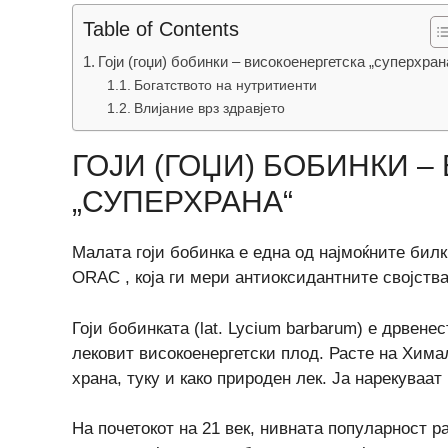
Table of Contents
Гоји (гоџи) бобинки – високоенергетска „суперхран
Богатството на нутритиенти
Влијание врз здравјето
ГОЈИ (ГОЏИ) БОБИНКИ 
„СУПЕРХРАНА“
Малата гоји бобинка е една од најмоќните билк
ORAC , која ги мери антиоксидантните својства
Гоји бобинката (lat. Lycium barbarum) е дрвене
лековит високоенергетски плод. Расте на Химал
храна, туку и како природен лек. Ја нарекуваат
На почетокот на 21 век, нивната популарност 