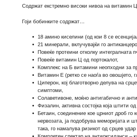
Содржат екстремно високи нивоа на витамин Ц
Гоји бобинките содржат…
18 амино киселини (од кои 8 се есенција
21 минерали, вклучувајќи го антиканцер
Повеќе протеини отколку интегралната п
Повеќе витамин Ц од портокалот,
Комплекс на Б витамини неопходни за пр
Витамин Е (ретко се наоѓа во овошјето, 
Циперон, кој благотворно делува на срц
симптоми,
Солаветивоне, моќно антигабично и ант
Физалин, активна состојка која штити од
Бетаин, соединение кое црниот дроб го к
нервозата, ја подобрува меморијата и ш
така, го намалува ризикот од срцев удар
Комплетен спектар на антиоксиданси – к