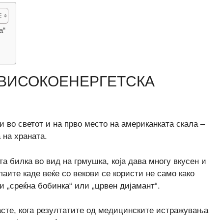
а“
– ВИСОКОЕНЕРГЕТСКА
и во светот и на прво место на американката скала –
 на храната.
ста билка во вид на грмушка, која дава многу вкусен и
аите каде веќе со векови се користи не само како
 и „среќна бобинка“ или „црвен дијамант“.
расте, кога резултатите од медицинските истражувања