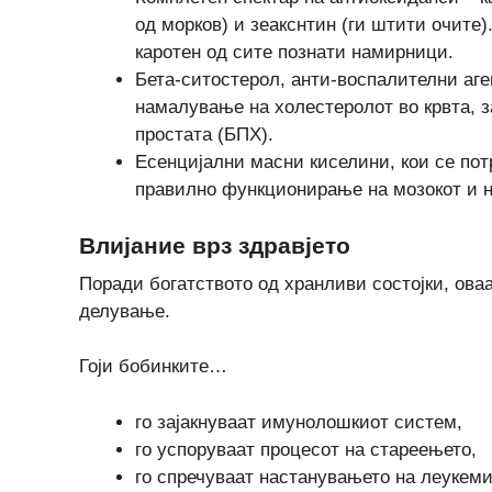
од морков) и зеакснтин (ги штити очите).
каротен од сите познати намирници.
Бета-ситостерол, анти-воспалителни аген
намалување на холестеролот во крвта, з
простата (БПХ).
Есенцијални масни киселини, кои се пот
правилно функционирање на мозокот и н
Влијание врз здравјето
Поради богатството од хранливи состојки, ов
делување.
Гоји бобинките…
го зајакнуваат имунолошкиот систем,
го успоруваат процесот на стареењето,
го спречуваат настанувањето на леукеми