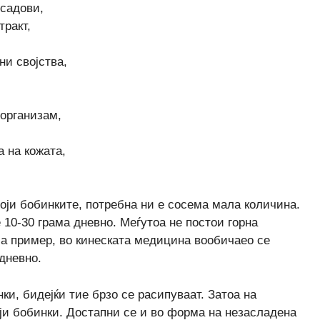
 садови,
тракт,
и својства,
 организам,
а на кожата,
оји бобинките, потребна ни е сосема мала количина.
 10-30 грама дневно. Меѓутоа не постои горна
На пример, во кинеската медицина вообичаео се
дневно.
нки, бидејќи тие брзо се расипуваат. Затоа на
оји бобинки. Достапни се и во форма на незасладена