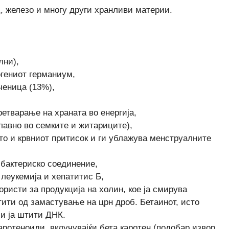
, железо и многу други хранливи материи.
лни),
огениот германиум,
ченица (13%),
етварање на храната во енергија,
главно во семките и житариците),
ето и крвниот притисок и ги ублажува менструалните
ибактериско соединение,
 леукемија и хепатитис Б,
ористи за продукција на холин, кое ја смирува
тити од замастување на црн дроб. Бетаинот, исто
 и ја штити ДНК.
аротеноиди, вклучувајќи бета каротен (подобар извор