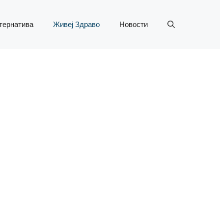
тернатива
Живеј Здраво
Новости