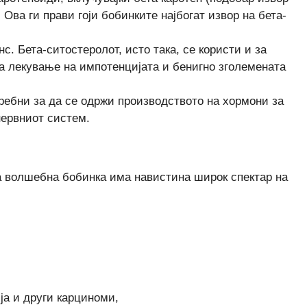
 Ова ги прави гоји бобинките најбогат извор на бета-
с. Бета-ситостеролот, исто така, се користи и за
а лекување на импотенцијата и бенигно зголемената
ребни за да се одржи производството на хормони за
ервниот систем.
аа волшебна бобинка има навистина широк спектар на
ја и други карциноми,