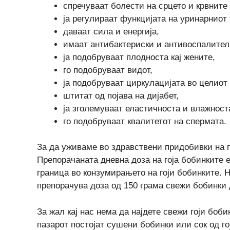
спречуваат болести на срцето и крвните
ја регулираат функцијата на уринарниот 
даваат сила и енергија,
имаат антибактериски и антивоспалителн
ја подобруваат плодноста кај жените,
го подобруваат видот,
ја подобруваат циркулацијата во целиот
штитат од појава на дијабет,
ја зголемуваат еластичноста и влажност
го подобруваат квалитетот на спермата.
За да уживаме во здравствени придобивки на г
Препорачаната дневна доза на гоја бобинките е
граница во конзумирањето на гоји бобинките. 
препорачува доза од 150 грама свежи бобинки 
За жал кај нас нема да најдете свежи гоји боби
пазарот постојат сушени бобинки или сок од г