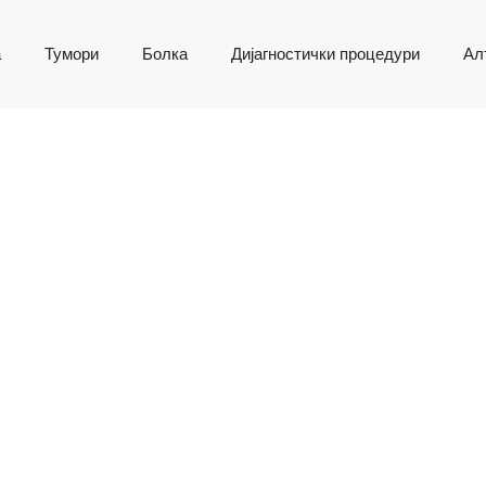
а
Тумори
Болка
Дијагностички процедури
Ал