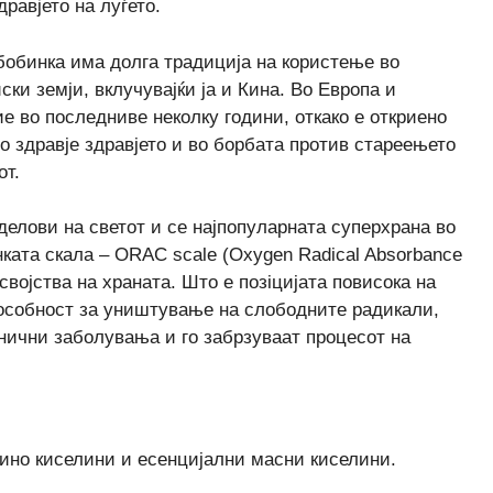
дравјето на луѓето.
a бобинкa има долга традиција на користење во
ки земји, вклучувајќи ја и Кина. Во Европа и
 во последниве неколку години, откако е откриено
о здравје здравјето и во борбата против стареењето
от.
делови на светот и се најпопуларната суперхрана во
нката скала – ORAC scale (Oxygen Radical Absorbance
 својства на храната. Што е позiцијата повисока на
особност за уништување на слободните радикали,
онични заболувања и го забрзуваат процесот на
мино киселини и есенцијални масни киселини.