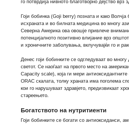
го потврдија нивното благотворно дејство врз з
Гоји бобинкa (Goji berry) познатa и како Волчј
исхраната и во билната медицина во многу азис
Северна Америка ова овошје привлече внимание
потенцијалното позитивно влијание врз општот
и хроничните заболувања, вклучувајќи го и рак
Денес гоји бобинките се одгледуваат во многу 
светот. Се наоѓаат на првото место на америка
Capacity scale), која ги мери антиоксидантните
ORAC скалата, толку храната има поголема сп
кои го нарушуваат здравјето, предизвикаат хр
стареењето.
Богатството на нутритиенти
Гоји бобинките се богати со антиоксиданси, а