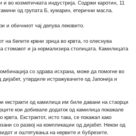
и и во козметичката индустрија. Содржи каротин, 11
амини од групата Б, кумарин, етерични масла.
ри и обичниот чај делува лековито.
т на белите крвни зрнца во крвта, го олеснува
на стомакот и ја нормализира столицата. Камилицата
омбинација со здрава исхрана, може да помогне во
 дијабет, утврдиле истражувачите од Јапонија и
ои екстракти од камилица им биле давани на стаорци
орците кои добивале додаток од камилица покажале
крвта. Екстрактот, исто така, се покажал како
ани со развој на компликации од дијабет. Некои од
 видот и оштетувања на нервите и бубрезите.