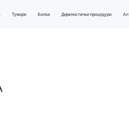
а
Тумори
Болка
Дијагностички процедури
Ал
А