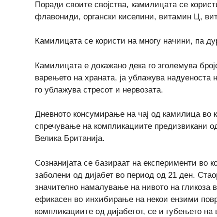
Поради своите својства, камилицата се корист
флавониди, органски киселини, витамин Ц, вит
Камилицата се користи на многу начини, па ду
Камилицата е докажано дека го зголемува бројо
варењето на храната, ја ублажува надуеноста 
го ублажува стресот и нервозата.
Дневното консумирање на чај од камилица во к
спречување на компликациите предизвикани од
Велика Британија.
Сознанијата се базираат на експерименти во к
заболени од дијабет во период од 21 ден. Ста
значително намалување на нивото на гликоза во 
ефикасен во инхибирање на некои ензими поврз
компликациите од дијабетот, се и губењето на