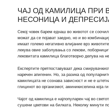
ЧАЈ ОД КАМИЛИЦА ПРИ 
НЕСОНИЦА И ДЕПРЕСИЈ
Секој човек барем еднаш во животот се соочил
можат да се појават заедно, но и во комбинац
имаат големо негативно влијание врз животите
лекува овие заболувања со лекови, поборници
лековитата камилица благотворно делува на не
Експертите претпоставуваат дека смирувачкио
наречен апигенин. Но, за разика од популарни
камилицата не сознава зависност и не е штетна
глицинот во организмот, аминикиселина која ги
Чајот од камилица е најпопуларен чај во свето
сушени цветови на билката. Неколку минути п