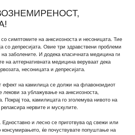
ВОЗНЕМИРЕНОСТ,
А!
 со симптомите на анксиозноста и несоницата. Тие
ија со депресијата. Овие три здравствени проблеми
 на заболените. И додека класичната медицина ги
те на алтернативната медицина веруваат дека
рвозата, несоницата и депресијата.
т ефект на камилица се должи на флавоноидиот
те лекови за ублажување на анксиозноста,
. Покрај тоа, камилицата го зголемува нивото на
 релаксира нервите и мускулите.
т. Едноставно и лесно се приготвува од свежи или
о консумирањето, ќе почуствувате попуштање на