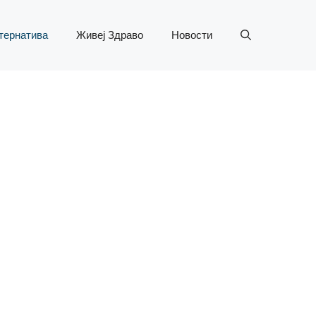
тернатива
Живеј Здраво
Новости