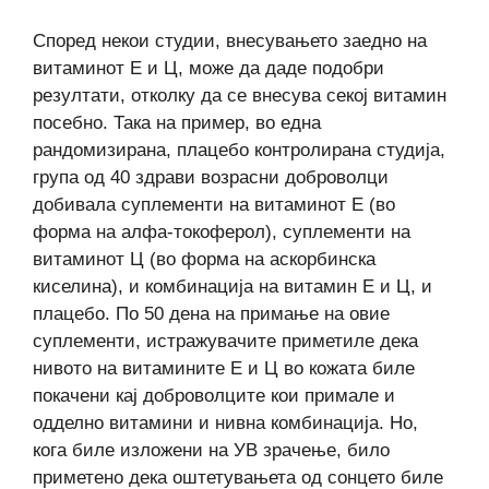
Според некои студии, внесувањето заедно на
витаминот Е и Ц, може да даде подобри
резултати, отколку да се внесува секој витамин
посебно. Така на пример, во една
рандомизирана, плацебо контролирана студија,
група од 40 здрави возрасни доброволци
добивала суплементи на витаминот Е (во
форма на алфа-токоферол), суплементи на
витаминот Ц (во форма на аскорбинска
киселина), и комбинација на витамин Е и Ц, и
плацебо. По 50 дена на примање на овие
суплементи, истражувачите приметиле дека
нивото на витамините Е и Ц во кожата биле
покачени кај доброволците кои примале и
одделно витамини и нивна комбинација. Но,
кога биле изложени на УВ зрачење, било
приметено дека оштетувањета од сонцето биле