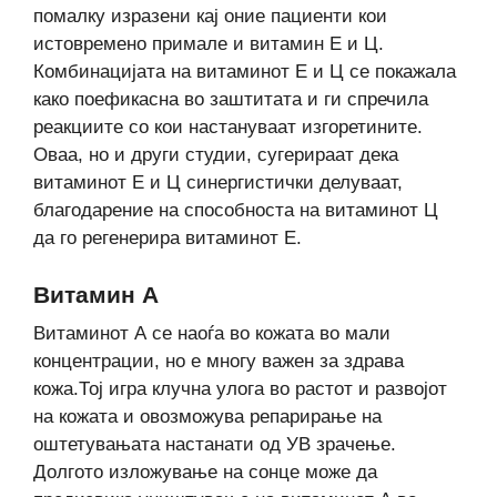
помалку изразени кај оние пациенти кои
истовремено примале и витамин Е и Ц.
Комбинацијата на витаминот Е и Ц се покажала
како поефикасна во заштитата и ги спречила
реакциите со кои настануваат изгоретините.
Оваа, но и други студии, сугерираат дека
витаминот Е и Ц синергистички делуваат,
благодарение на способноста на витаминот Ц
да го регенерира витаминот Е.
Витамин А
Витаминот А се наоѓа во кожата во мали
концентрации, но е многу важен за здрава
кожа.Тој игра клучна улога во растот и развојот
на кожата и овозможува репарирање на
оштетувањата настанати од УВ зрачење.
Долгото изложување на сонце може да