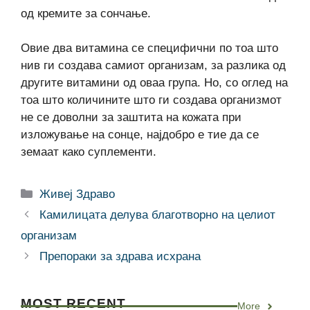
од кремите за сончање.
Овие два витамина се специфични по тоа што
нив ги создава самиот организам, за разлика од
другите витамини од оваа група. Но, со оглед на
тоа што количините што ги создава организмот
не се доволни за заштита на кожата при
изложување на сонце, најдобро е тие да се
земаат како суплементи.
Categories
Живеј Здраво
Камилицата делува благотворно на целиот
организам
Препораки за здрава исхрана
MOST RECENT
More