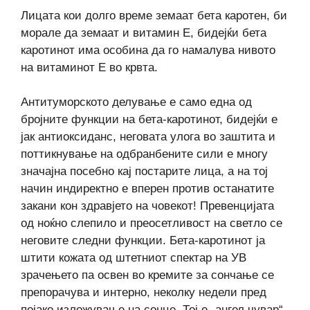
Лицата кои долго време земаат бета каротен, би
морале да земаат и витамин Е, бидејќи бета
каротинот има особина да го намалува нивото
на витаминот Е во крвта.
Антитуморското делување е само една од
бројните функции на бета-каротинот, бидејќи е
јак антиоксиданс, неговата улога во заштита и
поттикнување на одбранбените сили е многу
значајна посебно кај постарите лица, а на тој
начин индиректно е вперен против останатите
закани кон здравјето на човекот! Превенцијата
од ноќно слепило и преосетливост на светло се
неговите следни функции. Бета-каротинот ја
штити кожата од штетниот спектар на УВ
зрачењето па освен во кремите за сончање се
препорачува и интерно, неколку недели пред
појако изложување на сонце. Тој е „ангел чувар“