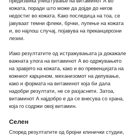
предизвика уништување на витаминот А во
кожата, поради што може да дојде до негов
недостиг во кожата. Како последица на тоа, се
јавуваат темни флеки, брчки, лупење на кожата
и, во најлош случај, појавува на преканцерозни
лезии.
Иако резултатите од истражувањата ја докажале
важната улога на витаминот А во одржувањето
на зравјето на кожата, како и во превенцијата на
кожниот карцином, механизомот на делување,
како и формата на витаминот која би дала
надобри резултати, не се разјаснети. Затоа,
витаминот А најдобро е да се внесува со храна,
која го содржи овој витамин.
Селен
Според резултатите од бројни клинички студии,