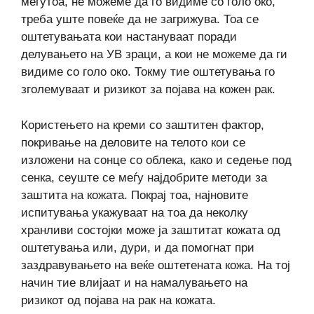
меѓутоа, не можеме да го видиме со голо око,
треба уште повеќе да не загрижува. Тоа се
оштетувањата кои настануваат поради
делувањето на УВ зраци, а кои не можеме да ги
видиме со голо око. Токму тие оштетувања го
зголемуваат и ризикот за појава на кожен рак.
Користењето на креми со заштитен фактор,
покривање на деловите на телото кои се
изложени на сонце со облека, како и седење под
сенка, сеуште се меѓу најдобрите методи за
заштита на кожата. Покрај тоа, најновите
испитувања укажуваат на тоа да неколку
хранливи состојки може ја заштитат кожата од
оштетувања или, дури, и да помогнат при
заздравувањето на веќе оштетената кожа. На тој
начин тие влијаат и на намалувањето на
ризикот од појава на рак на кожата.