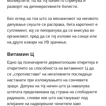
молекулите, па на тој начин го спречува и
развојот на дегенеративните болести.
Без оглед на тоа што за механизмот на неговото
делување сеуште се расправа, бета каротенот е
суплемент, кој се пепорачува да се внесува во
организмот, пред да се тој изложи на сонце или
на други извори на УВ зрачење.
Витамин Ц
Едно од позначајните дерматолошки откритија е
откритието за способноста на витаминот Ц да
се „спротивстави“ на негативните последици
настанати при изложувањето на сончевите
зраци. Делува на тој начин што ја намалува
штетата предизвикана од страна на слободните
радикали, споеви кои што настануваат под
влијание на надворешни чинители како