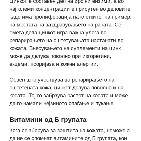
Цинкот е составен дел на бројни ензими, а во
најголеми концентрации е присутен во деловите
каде има пролиферација на клетките, на пример,
на местата на заздравувањето на раната. Се
смета дела цинкот игра важна улога во
репарирањето на оштетувањата настанати во
кожата. Внесувањето на суплементи на цинк
може да делува поволно при изгоретини,
екцеми, псоријаза и кожни алергии.
Освен што учествува во репарирањето на
оштетената кожа, цинкот делува поволно и на
косата. Тој го забрзува растот на косата и може
да го намали нејзиното опаѓање и пукање.
Витамини од Б групата
Кога се зборува за заштита на кожата, неможе а
да не се спомнат витамините од Б групата, кои