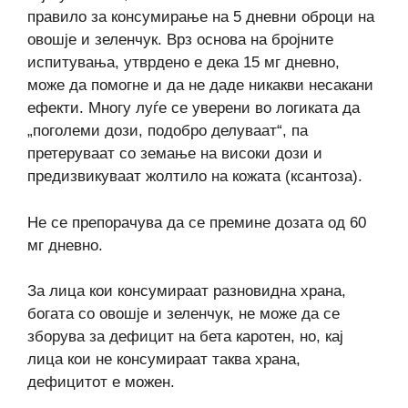
правило за консумирање на 5 дневни оброци на
овошје и зеленчук. Врз основа на бројните
испитувања, утврдено е дека 15 мг дневно,
може да помогне и да не даде никакви несакани
ефекти. Многу луѓе се уверени во логиката да
„поголеми дози, подобро делуваат“, па
претеруваат со земање на високи дози и
предизвикуваат жолтило на кожата (ксантоза).
Не се препорачува да се премине дозата од 60
мг дневно.
За лица кои консумираат разновидна храна,
богата со овошје и зеленчук, не може да се
зборува за дефицит на бета каротен, но, кај
лица кои не консумираат таква храна,
дефицитот е можен.