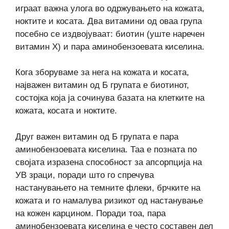
играат важна улога во одржувањето на кожата,
ноктите и косата. Два витамини од оваа група
посебно се издвојуваат: биотин (уште наречен
витамин Х) и пара аминобензоевата киселина.
Кога зборуваме за нега на кожата и косата,
најважен витамин од Б групата е биотинот,
состојка која ја сочинува базата на клетките на
кожата, косата и ноктите.
Друг важен витамин од Б групата е пара
аминобензоевата киселина. Таа е позната по
својата изразена способност за апсорпција на
УВ зраци, поради што го спречува
настанувањето на темните флеки, брчките на
кожата и го намалува ризикот од настанување
на кожен карцином. Поради тоа, пара
аминобензоевата киселина е често составен дел