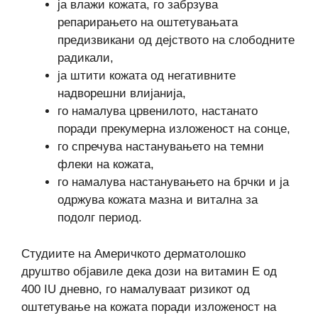
ја влажи кожата, го забрзува
репарирањето на оштетувањата
предизвикани од дејството на слободните
радикали,
ја штити кожата од негативните
надворешни влијанија,
го намалува црвенилото, настанато
поради прекумерна изложеност на сонце,
го спречува настанувањето на темни
флеки на кожата,
го намалува настанувањето на брчки и ја
одржува кожата мазна и витална за
подолг период.
Студиите на Америчкото дерматолошко
друштво објавиле дека дози на витамин Е од
400 IU дневно, го намалуваат ризикот од
оштетување на кожата поради изложеност на