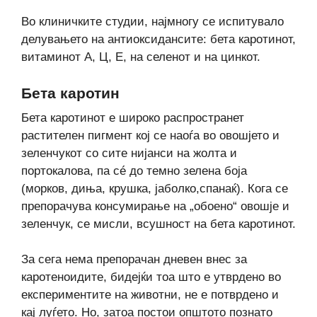
Во клиничките студии, најмногу се испитувало
делувањето на антиоксидансите: бета каротинот,
витаминот А, Ц, Е, на селенот и на цинкот.
Бета каротин
Бета каротинот е широко распространет
растителен пигмент кој се наоѓа во овошјето и
зеленчукот со сите нијанси на жолта и
портокалова, па сé до темно зелена боја
(морков, диња, крушка, јаболко,спанаќ). Кога се
препорачува консумирање на „обоено“ овошје и
зеленчук, се мисли, всушност на бета каротинот.
За сега нема препорачан дневен внес за
каротеноидите, бидејќи тоа што е утврдено во
експериментите на животни, не е потврдено и
кај луѓето. Но, затоа постои општото познато