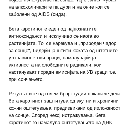
на алкохоличарите па дури и на оние кои се
заболени од AIDS (сида).
Бета каротинот е еден од најпознатите
антиоксиданси и исклучиво се наоѓа во
растенијата. Тој се нарекува и „природен чадор
за сонце“, бидејќи ја штити кожата од штетните
ултравиолетови зраци, намалувајќи ја
активноста на слободните радикали, кои
настануваат поради емисијата на УВ зраци т.е.
при сончањето.
Резултатите од голем број студии покажале дека
бета каротинот заштитува од акутни и хронични
кожни оштетувања, предизвикани од изложеност
на сонце. Според некој истражувања, бета
каротинот го намалува оштетувањето на ДНК