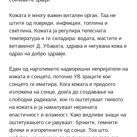
Кожата е многу важен витален орган. Таа не
штити од повреди, инфекции, топлина и
светлина. Кожата ја регулира телесната
температура и ги складира: водата, мастите и
витаминот Д. Убавата, здрава и негувана кожа е
одраз на добро здравје.
Еден од најголемите надворешни непријатели на
кожата е сонцето, поточно УВ зраците кои
сонцето ги емитира. Кога кожата е предолго
изложена на сонце, доаѓа до создавање на
слободни радикали, кои го оштетуваат ткивото
на кожата и ја намалуваат нејзината
еластичност и влажност. Како видливи знаци на
оштетувањето се јавуваат: брчките, темните
флеки и изгоретините од сонце. Тоа што,