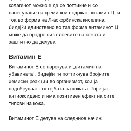
колагенот можно е да се поттикне и со
нанесување на креми кои содржат витамин Ц, и
тоа во форма на Л-аскорбинска киселина,
бидејќи единствено во таа форма витаминот Ц
може да продре низ слоевите на кожата и
заштитно да делува.
Витамин Е
Витаминот Е се нарекува и „витамин на
убавината“, бидејќи ги поттикнува бројните
хемиски реакции во организмот, кои ја
подобруваат состојбата на кожата. Тој е јак
антиоксиданс и има позитивен ефект на сите
типови на кожа.
Витаминот Е делува на следниов начин: