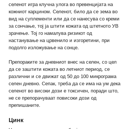
селенот игра клучна улога во превенцијата на
кожниот карцином. Селенот, било да се зема во
вид на суплементи или да се нанесува со креми
за сончање, тој ја штити кожата од штетното УВ
зрачење. Тој го намалува ризикот од
настанување на црвенило и изгоретини, при
подолго изложување на сонце.
Препораките за дневниот внес на селен, со цел
да се заштити кожата во летниот период, се
различни и се движат од 50 до 100 микрограма
селен дневно. Сепак, треба да се има на ум дека
селенот во високи дози е токсичен, поради што,
не се препорачуваат повисоки дози од
препишаните.
Цинк