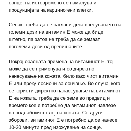
сонце, па истовремено се намалува и
продукцијата на карциногени клетки.
Сепак, треба да се нагласи дека внесувањето на
големи дози на витамин Е може да биде
штетно, па затоа не треба да се земаат
поголеми дози од препишаните.
Покрај оралната примена на витаминот Е, тој
може да се применува и со директно
нанесување на кожата, било како чист витамин
Е или преку лосиони за сончање. Во случај кога
се користи директно нанаесување на витаминот
Е на кожата, треба да се земе во предвид и
времето кое е потребно да витаминот навлезе
во подлабокиот слој на кожата. Со други
зборови, витаминот Е е потребно да се нанесе
10-20 минути пред изожување на сонце.