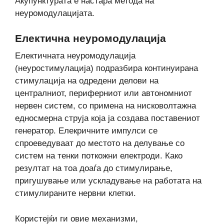
Акупунктурата е настара метода на
неуромодулацијата.
Електична неуромодулација
Електичната неуромодулација
(неуростимулација) подразбира континуирана
стимулација на одредени делови на
централниот, периферниот или автономниот
нервен систем, со примена на нисковолтажна
едносмерна струја која ја создава поставениот
генератор. Елекричните импулси се
спроеведуваат до местото на делување со
систем на тенки поткожни електроди. Како
резултат на тоа доаѓа до стимулирање,
пригушување или ускладување на работата на
стимулираните нервни клетки.
Користејќи ги овие механизми,