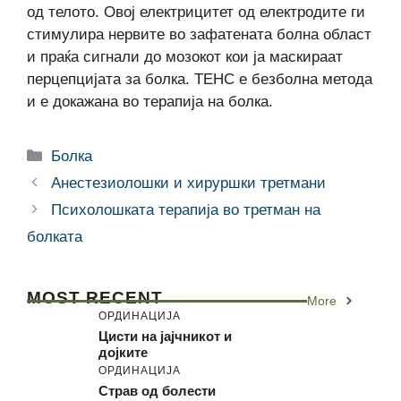
од телото. Овој електрицитет од електродите ги
стимулира нервите во зафатената болна област
и праќа сигнали до мозокот кои ја маскираат
перцепцијата за болка. ТЕНС е безболна метода
и е докажана во терапија на болка.
Categories
Болка
Анестезиолошки и хируршки третмани
Психолошката терапија во третман на
болката
MOST RECENT
More
ОРДИНАЦИЈА
Цисти на јајчникот и
дојките
ОРДИНАЦИЈА
Страв од болести