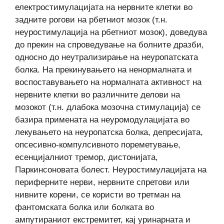
електростимулацијата на нервните клетки во
задните рогови на рбетниот мозок (т.н.
неуростимулација на рбетниот мозок), доведува
до прекин на спроведување на болните дразби,
односно до неутрализирање на неуропатската
болка. На прекинувањето на ненормалната и
воспоставувањето на нормалната активност на
нервните клетки во различните делови на
мозокот (т.н. длабока мозочна стимулација) се
базира примената на неуромодулацијата во
лекувањето на неуропатска болка, депресијата,
опсесивно-компулсивното пореметување,
есенцијалниот тремор, дистонијата,
Паркинсоновата болест. Неуростимулацијата на
периферните нерви, нервните спретови или
нивните корени, се користи во третман на
фантомската болка или болката во
ампутираниот екстремитет, кај уринарната и