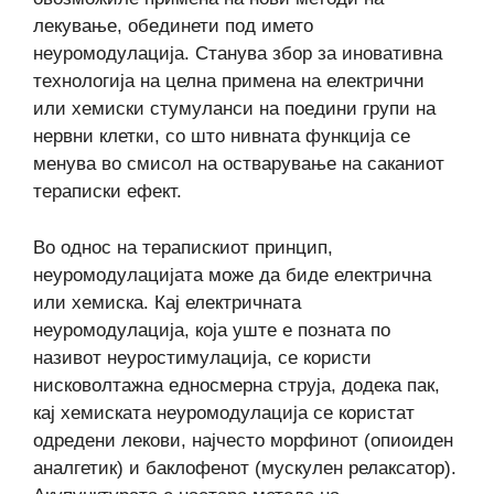
лекување, обединети под името
неуромодулација. Станува збор за иновативна
технологија на целна примена на електрични
или хемиски стумуланси на поедини групи на
нервни клетки, со што нивната функција се
менува во смисол на остварување на саканиот
тераписки ефект.
Во однос на терапискиот принцип,
неуромодулацијата може да биде електрична
или хемиска. Кај електричната
неуромодулација, која уште е позната по
називот неуростимулација, се користи
нисковолтажна едносмерна струја, додека пак,
кај хемиската неуромодулација се користат
одредени лекови, најчесто морфинот (опиоиден
аналгетик) и баклофенот (мускулен релаксатор).