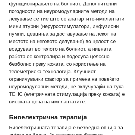
функционирањето на болниот. Дополнителни
погодности на неуромодуларните методи на
лекување се тие што се апатартите-имплантати
минијатурни (неруростимулатори, инфузиони
пумпи, цевциња за доставување на лекот на
местото на неговото делување) во целост се
всадуваат во телото на болниот, а нивната
работа се контролира и подесува целосно
безболно преку кожата, со користење на
телеметриска технологија. Клучниот
ограничувачки фактор за примена на повеќето
неуромодуларни методи, не вклучувајќи на тука
ТЕНС (елетричната стимулација преку кожата) е
високата цена на имплантатите.
Биоелектрична терапија
Биоелектричната терапија е безбедна опција за