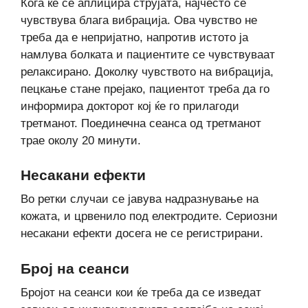
Кога ќе се аплицира струјата, најчесто се
чувствува блага вибрација. Ова чувство не
треба да е непријатно, напротив истото ја
намлува болката и пациентите се чувствуваат
релаксирано. Доколку чувството на вибрација,
пецкање стане прејако, пациентот треба да го
информира докторот кој ќе го прилагоди
третманот. Поединечна сеанса од третманот
трае околу 20 минути.
Несакани ефекти
Во ретки случаи се јавува надразнување на
кожата, и црвенило под електродите. Сериозни
несакани ефекти досега не се регистрирани.
Број на сеанси
Бројот на сеанси кои ќе треба да се изведат