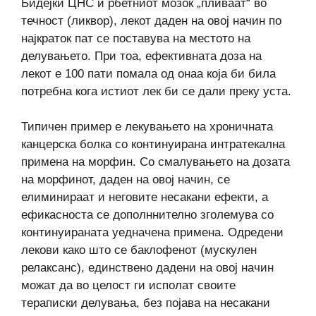
Бидејќи ЦНС и рбетниот мозок „пливаат“ во
течност (ликвор), лекот даден на овој начин по
најкраток пат се поставува на местото на
делувањето. При тоа, ефективната доза на
лекот е 100 пати помала од онаа која би била
потребна кога истиот лек би се дали преку уста.
Типичен пример е лекувањето на хроничната
канцерска болка со континуирана интратекална
примена на морфин. Со смалувањето на дозата
на морфинот, даден на овој начин, се
елиминираат и неговите несакани ефекти, а
ефикасноста се дополннително зголемува со
континуираната уедначена примена. Одредени
лекови како што се баклофенот (мускулен
релаксанс), единствено дадени на овој начин
можат да во целост ги исполат своите
тераписки делувања, без појава на несакани