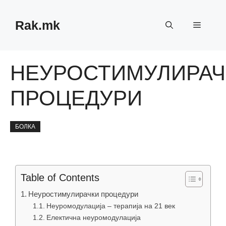
Skip
to
Rak.mk
Menu
content
НЕУРОСТИМУЛИРАЧ
ПРОЦЕДУРИ
БОЛКА
Table of Contents
Неуростимулирачки процедури
Неуромодулација – терапија на 21 век
Електична неуромодулација