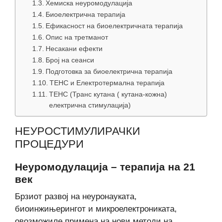
Хемиска неуромодулација
Биоелектрична терапија
Ефикасност на биоелектричната терапија
Опис на третманот
Несакани ефекти
Број на сеанси
Подготовка за биоелектрична терапија
ТЕНС и Електротермална терапија
ТЕНС (Транс кутана ( кутана-кожна)
електрична стимулација)
НЕУРОСТИМУЛИРАЧКИ
ПРОЦЕДУРИ
Неуромодулација – терапија на 21
век
Брзиот развој на неуронауката,
биоинжињерингот и микроелектрониката,
овозможиле примена на нови методи на