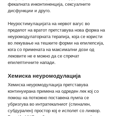
фекалната инконтиненција, сексуалните
дисфункции и друго.
Неуростимулацијата на нервот вагус во
пределот на вратот претставува нова форма на
неуромодулаторната терапија, која се користи
во лекување на тешките форми на епилепсија,
кога со примената на максимални дози од
лековите не е можно да се спречат
епилептичните напади.
Хемиска неуромодулација
Хемиска неуромодулација претставува
континуирана примена на одреден лек кој со
помош на поткожно поставена пумпа се
убризгува во интратекалниот (спинален,
субдурален) простор кој е исполет со ликвор.