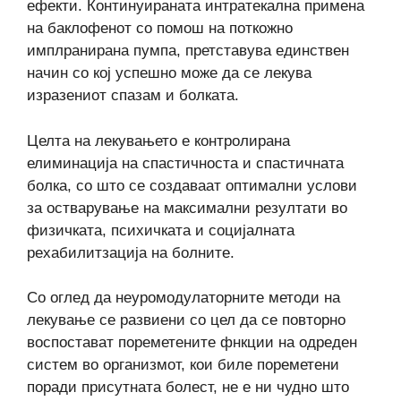
ефекти. Континуираната интратекална примена
на баклофенот со помош на поткожно
имплранирана пумпа, претставува единствен
начин со кој успешно може да се лекува
изразениот спазам и болката.
Целта на лекувањето е контролирана
елиминација на спастичноста и спастичната
болка, со што се создаваат оптимални услови
за остварување на максимални резултати во
физичката, психичката и социјалната
рехабилитзација на болните.
Со оглед да неуромодулаторните методи на
лекување се развиени со цел да се повторно
воспостават пореметените фнкции на одреден
систем во организмот, кои биле пореметени
поради присутната болест, не е ни чудно што