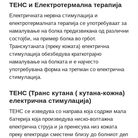
ТЕНС и Електротермална терапија
Електричната нервна стимулација и
електротермалната терапија се употребуваат за
намалување на болка предизвикана од различни
состојби, на пример болка во грбот.
Транскутаната (преку кожата) електрична
стимулација обезбедува краткотрајно
намалување на болката и е најчесто
употребувана форма на третман со електрична
стимулација.
ТЕНС (Транс кутана ( кутана-кожна)
електрична стимулација)
ТЕНС се изведува со направа која содржи мала
батерија која произведува ниско-волтажна
електрична струја и ја пренесува низ кожата
преку електроди сместени близу до болниот дел