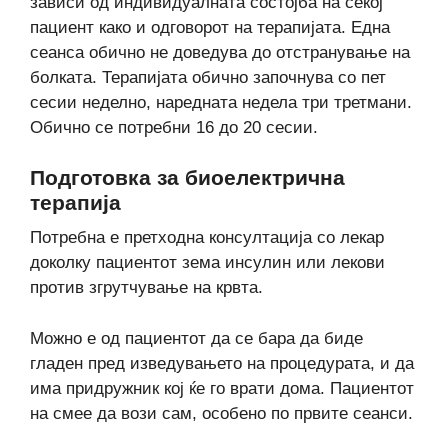
зависи од индивидуалната состојба на секој
пациент како и одговорот на терапијата. Една
сеанса обично не доведува до отстранување на
болката. Терапијата обично започнува со пет
сесии неделно, наредната недела три третмани.
Обично се потребни 16 до 20 сесии.
Подготовка за биоелектрична
терапија
Потребна е претходна консултација со лекар
доколку пациентот зема инсулин или лекови
против згрутчување на крвта.
Можно е од пациентот да се бара да биде
гладен пред изведувањето на процедурата, и да
има придружник кој ќе го врати дома. Пациентот
на смее да вози сам, особено по првите сеанси.