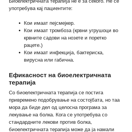
Биоелектричната терапија не е за секого. Не се
употребува кај пациентите:
Кои имаат пејсмејкер.
Кои имаат тромбоза (крвни угрушоци во
крвните садови на нозете и поретко
рацете.)
Кои имаат инфекција, бактериска,
вирусна или габична.
Ефикасност на биоелектричната
терапија
Со биоелектричната терапија се постига
привремено подобрување на состојбата, но таа
мора да биде дел од целосна програма за
лекување на болка. Кога се употребува со
стандардните лекови против болка,
биоелектричната терапија може да ја намали