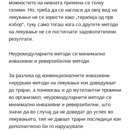
можностите на нивната примена се толку
големи. Но, треба да се нагласи да овој вид на
лекување не се користи како „терапија од прв
избор“, туку само тогаш кога со другите методи
на лекување не се постигнати задоволителени
резултати.
Неуромодуларните методи се минимално
инвазивни и реверзибилни методи.
За разлика од конвенционалните инвазивни
хируршки методи на лекување кои доведуваат
до трајни, а понекогаш и до мутилантни промени
во организмот, неуромодуларните методи се
минимално инвазивни и реверзибилни, што
значи да во случај да не доведат до успех во
лекувањето, тие не даваат трајни последици кои
дополнително би го нарушувале