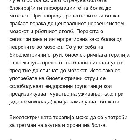
луѓето со болка. Ја отстранува болката
блокирајќи ги информациите на болка до
мозокот. При повреда, рецепторите за болка
праќаат порака до централниот нервен систем,
мозокот и рбетниот столб. Пораката е
регистрирана и интерпретирана како болка од
невроните во мозокот. Со употреба на
биоелектрични струи, биоелектричната терапија
го прекинува преносот на болни сигнали уште
пред тие да стигнат до мозокот. Исто така со
употребата на биоелектрични струи се
ослободуваат ендорфини (супстанци кои
предизвикуваат чувство на уживање, како при
јадење чоколада) кои ја намалуваат болката.
Биоелектричната терапија може да се употреби
за третман на акутна и хронична болка.