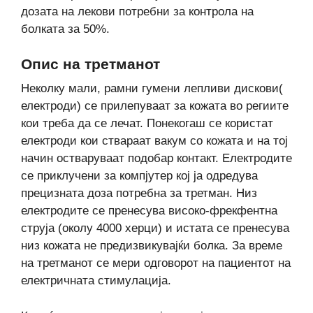
дозата на лекови потребни за контрола на
болката за 50%.
Опис на третманот
Неколку мали, рамни гумени лепливи дискови(
електроди) се прилепуваат за кожата во региите
кои треба да се лечат. Понекогаш се користат
електроди кои ствараат вакум со кожата и на тој
начин остваруваат подобар контакт. Електродите
се приклучени за компјутер кој ја одредува
прецизната доза потребна за третман. Низ
електродите се пренесува високо-фрекфентна
струја (околу 4000 херци) и истата се пренесува
низ кожата не предизвикувајќи болка. За време
на третманот се мери одговорот на пациентот на
електричната стимулација.