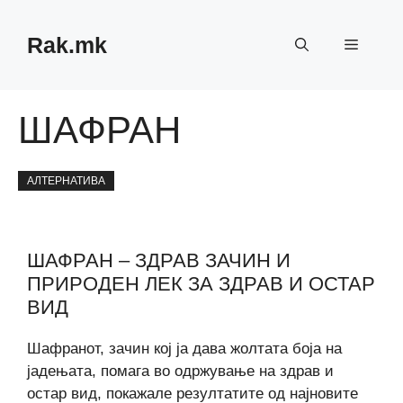
Skip
to
Rak.mk
Menu
content
ШАФРАН
АЛТЕРНАТИВА
ШАФРАН – ЗДРАВ ЗАЧИН И
ПРИРОДЕН ЛЕК ЗА ЗДРАВ И ОСТАР
ВИД
Шафранот, зачин кој ја дава жолтата боја на
јадењата, помага во одржување на здрав и
остар вид, покажале резултатите од најновите