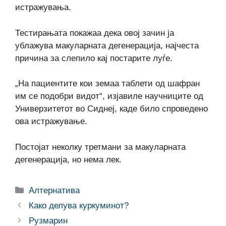
истражувања.
Тестирањата покажаа дека овој зачин ја
ублажува макуларната дегенерација, најчеста
причина за слепило кај постарите луѓе.
„На пациентите кои земаа таблети од шафран
им се подобри видот“, изјавиле научниците од
Универзитетот во Сиднеј, каде било спроведено
ова истражување.
Постојат неколку третмани за макуларната
дегенерација, но нема лек.
Categories
Алтернатива
Како делува куркуминот?
Рузмарин