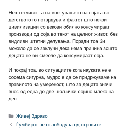
Нештетливоста на внесувањето на сојата во
детството го потврдува и фактот што некои
цивилизации со векови обилно консумираат
производи од соја во текот на целиот живот, без
видливи штетни делувања. Поради тоа би
можело да се заклучи дека нема причина зошто
децата не би смееле да консумираат соја.
И покрај тоа, во ситуациите кога науката не е
сосема сигурна, мудро е да се придржуваме на
правилото на умереност, што за децата значи
внес од една до две шољички сојино млеко на
ден.
Categories
Живеј Здраво
Ѓумбирот не ослободува од отровите