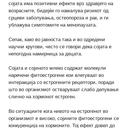
сојата има позитивни ефекти врз здравјето на
возрасните, бидејќи го намалува ризикот од
срцеви заболувања, остеопороза и рак, и ги
ублажува симптомите на менопаузата.
Сепак, како во јавноста така и во одредени
научни кругови, често се говори дека сојата е
непогодна намирница за децата.
Сојата и сојиното млеко содржат молекули
наречени фитоестрогени кои влегуваат во
интеракција со естрогените рецептори, поради
што во организмот остваруваат слабо делување
слично на хормонот естроген.
Во ситуациите кога нивото на естрогенот во
организмот е високо, сојините фитоестрогени се
конкуренција на хормоните. Тој ефект довел до