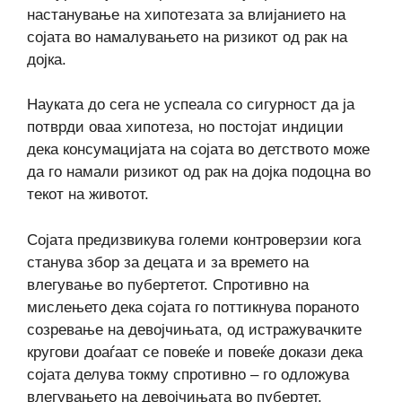
настанување на хипотезата за влијанието на
сојата во намалувањето на ризикот од рак на
дојка.
Науката до сега не успеала со сигурност да ја
потврди оваа хипотеза, но постојат индиции
дека консумацијата на сојата во детството може
да го намали ризикот од рак на дојка подоцна во
текот на животот.
Сојата предизвикува големи контроверзии кога
станува збор за децата и за времето на
влегување во пубертетот. Спротивно на
мислењето дека сојата го поттикнува пораното
созревање на девојчињата, од истражувачките
кругови доаѓаат се повеќе и повеќе докази дека
сојата делува токму спротивно – го одложува
влегувањето на девојчињата во пубертет.