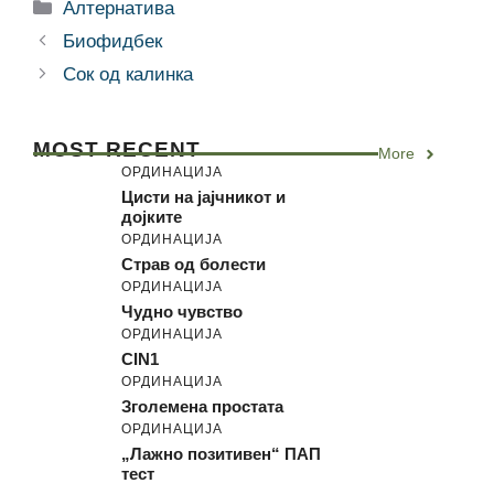
Categories
Алтернатива
Биофидбек
Сок од калинка
MOST RECENT
More
ОРДИНАЦИЈА
Цисти на јајчникот и
дојките
ОРДИНАЦИЈА
Страв од болести
ОРДИНАЦИЈА
Чудно чувство
ОРДИНАЦИЈА
CIN1
ОРДИНАЦИЈА
Зголемена простата
ОРДИНАЦИЈА
„Лажно позитивен“ ПАП
тест