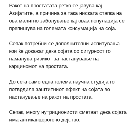
Ракот на простатата ретко се јавува кај
Азијатите, а причина за така ниската стапка на
ова малигно заболување кај оваа популација се
препишува на големата консумација на соја.
Сепак потребни се дополнителни испитувања
кои ќе докажат дека сојата со сигурност го
намалува ризикот за настанување на
карциномот на простата.
До сега само една голема научна студија го
потврдила заштитниот ефект на сојата во
настанување на ракот на простата.
Сепак, многу нутриционисти сметаат дека сојата
има антиканцерогено дејство.