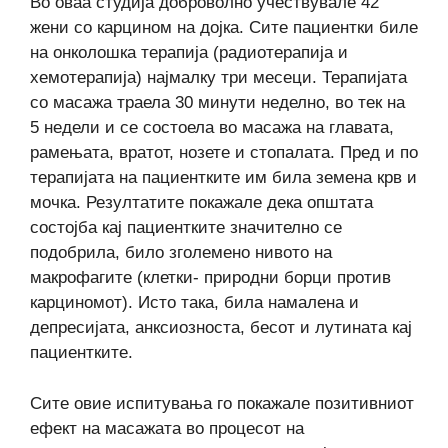
Во оваа студија доброволно учествувале 42
жени со карцином на дојка. Сите пациентки биле
на онколошка терапија (радиотерапија и
хемотерапија) најмалку три месеци. Терапијата
со масажа траела 30 минути неделно, во тек на
5 недели и се состоела во масажа на главата,
рамењата, вратот, нозете и стопалата. Пред и по
терапијата на пациентките им била земена крв и
мочка. Резултатите покажале дека општата
состојба кај пациентките значително се
подобрила, било зголемено нивото на
макрофагите (клетки- природни борци против
карциномот). Исто така, била намалена и
депресијата, анксиозноста, бесот и лутината кај
пациентките.
Сите овие испитувања го покажале позитивниот
ефект на масажата во процесот на