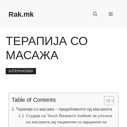
Skip
to
Rak.mk
Menu
content
ТЕРАПИЈА СО
МАСАЖА
АЛТЕРНАТИВА
Table of Contents
Терапија со масажа – придобивките од масажата
Студија на Touch Research Institute за улогата
на масажата кај пациентки со карцином на