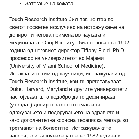
Затегање на кожата.
Touch Research Institute бил прв центар во
светот посветен исклучиво на истражување на
допирот и негова примена во науката и
медицината. Овој Институт бил основан во 1992
година од неговиот директор Tiffany Field, Ph.D.
професор на универзитетот во Мајами
(University of Miami School of Medicine).
Истакнатиот тим од научници, истражувачи од
Touch Research Institute, кои ги претставуваат
Duke, Harvard, Maryland и другите универзитети
настојуваат што подобро да го дефинираат
(утврдат) допирот како потпомагач во
одржувањето и подорувањето на здравјето и
како дополнителна корисна тераписка метода во
третманот на болестите. Истражувачките
напори, кои започнале уште во 1982 година и