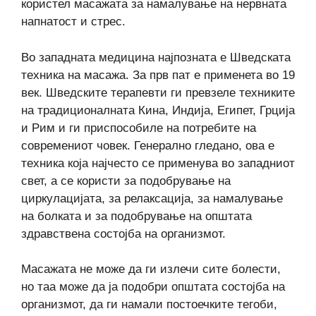
користел масажата за намалување на нервната
напнатост и стрес.
Во западната медицина најпозната е Шведската
техника на масажа. За прв пат е применета во 19
век. Шведските терапевти ги превзеле техниките
на традиционалната Кина, Индија, Египет, Грција
и Рим и ги приспособиле на потребите на
современиот човек. Генерално гледано, ова е
техника која најчесто се применува во западниот
свет, а се користи за подобрување на
циркулацијата, за релаксација, за намалување
на болката и за подобрување на општата
здравствена состојба на организмот.
Масажата не може да ги излечи сите болести,
но таа може да ја подобри општата состојба на
организмот, да ги намали постоечките тегоби,