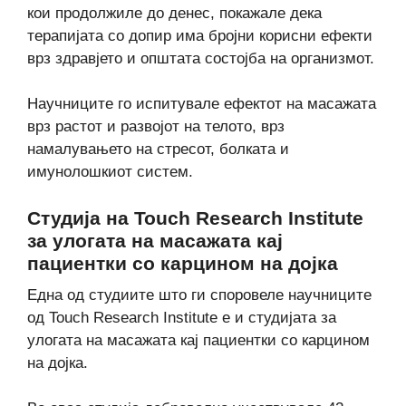
кои продолжиле до денес, покажале дека
терапијата со допир има бројни корисни ефекти
врз здравјето и општата состојба на организмот.
Научниците го испитувале ефектот на масажата
врз растот и развојот на телото, врз
намалувањето на стресот, болката и
имунолошкиот систем.
Студија на Touch Research Institute
за улогата на масажата кај
пациентки со карцином на дојка
Една од студиите што ги споровеле научниците
од Touch Research Institute е и студијата за
улогата на масажата кај пациентки со карцином
на дојка.