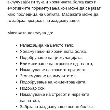
вклучувајќи ги тука и хроничната болка како и
емотивните пореметувања кои може да се јават
како последица на болката. Масажата може да
го забрза процесот на заздравување.
Масажата доведува до:
Релаксација на целото тело,
Ублажување на хроничната болка,
Подобрување на циркулацијата,
Елиминирање на отровите од телото,
Намалување на крвниот притисок,
Зголемување на имунитетот,
Подобрување на концентрацијата,
Подобар сон,
Намалување на стресот и нервната
напнатост,
Забрзано заздравување после болест,