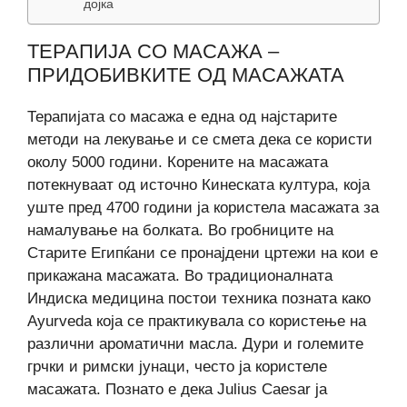
дојка
ТЕРАПИЈА СО МАСАЖА –
ПРИДОБИВКИТЕ ОД МАСАЖАТА
Терапијата со масажа е една од најстарите
методи на лекување и се смета дека се користи
околу 5000 години. Корените на масажата
потекнуваат од источно Кинеската култура, која
уште пред 4700 години ја користела масажата за
намалување на болката. Во гробниците на
Старите Египќани се пронајдени цртежи на кои е
прикажана масажата. Во традиционалната
Индиска медицина постои техника позната како
Ayurveda која се практикувала со користење на
различни ароматични масла. Дури и големите
грчки и римски јунаци, често ја користеле
масажата. Познато е дека Julius Caesar ја