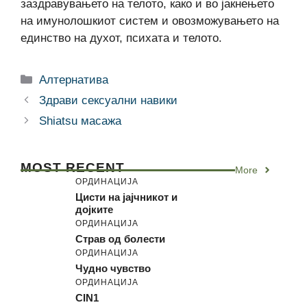
заздравувањето на телото, како и во јакнењето
на имунолошкиот систем и овозможувањето на
единство на духот, психата и телото.
Categories
Алтернатива
Здрави сексуални навики
Shiatsu масажа
MOST RECENT
More
ОРДИНАЦИЈА
Цисти на јајчникот и
дојките
ОРДИНАЦИЈА
Страв од болести
ОРДИНАЦИЈА
Чудно чувство
ОРДИНАЦИЈА
CIN1