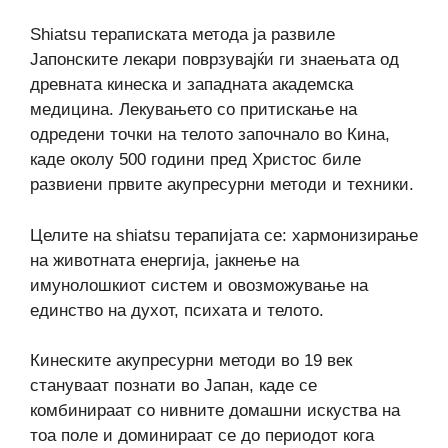
Shiatsu тераписката метода ја развиле
Јапонските лекари поврзувајќи ги знаењата од
древната кинеска и западната академска
медицина. Лекувањето со притискање на
одредени точки на телото започнало во Кина,
каде околу 500 години пред Христос биле
развиени првите акупресурни методи и техники.
Целите на shiatsu терапијата се: хармонизирање
на животната енергија, јакнење на
имунолошкиот систем и овозможување на
единство на духот, психата и телото.
Кинеските акупресурни методи во 19 век
стануваат познати во Јапан, каде се
комбинираат со нивните домашни искуства на
тоа поле и доминираат се до периодот кога