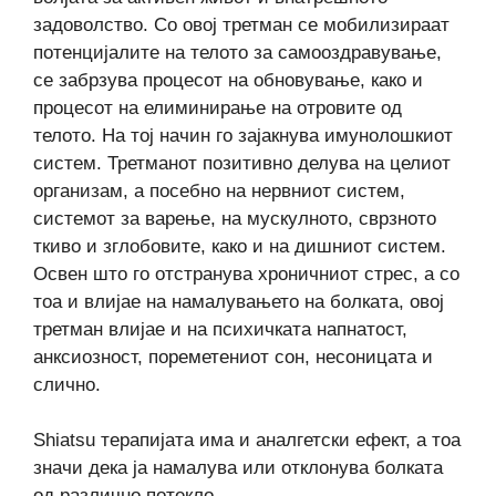
задоволство. Со овој третман се мобилизираат
потенцијалите на телото за самооздравување,
се забрзува процесот на обновување, како и
процесот на елиминирање на отровите од
телото. На тој начин го зајакнува имунолошкиот
систем. Третманот позитивно делува на целиот
организам, а посебно на нервниот систем,
системот за варење, на мускулното, сврзното
ткиво и зглобовите, како и на дишниот систем.
Освен што го отстранува хроничниот стрес, а со
тоа и влијае на намалувањето на болката, овој
третман влијае и на психичката напнатост,
анксиозност, пореметениот сон, несоницата и
слично.
Shiatsu терапијата има и аналгетски ефект, а тоа
значи дека ја намалува или отклонува болката
од различно потекло.