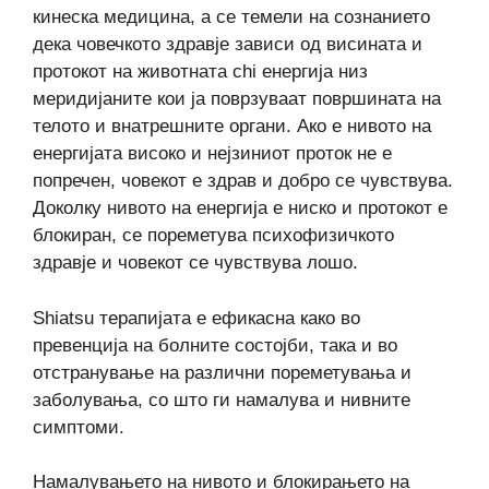
кинеска медицина, а се темели на сознанието
дека човечкото здравје зависи од висината и
протокот на животната chi енергија низ
меридијаните кои ја поврзуваат површината на
телото и внатрешните органи. Ако е нивото на
енергијата високо и нејзиниот проток не е
попречен, човекот е здрав и добро се чувствува.
Доколку нивото на енергија е ниско и протокот е
блокиран, се пореметува психофизичкото
здравје и човекот се чувствува лошо.
Shiatsu терапијата е ефикасна како во
превенција на болните состојби, така и во
отстранување на различни пореметувања и
заболувања, со што ги намалува и нивните
симптоми.
Намалувањето на нивото и блокирањето на