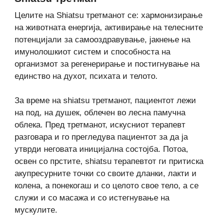
Целите на Shiatsu третманот се: хармонизирање
на животната енергија, активирање на телесните
потенцијали за самооздравување, јакнење на
имунолошкиот систем и способноста на
организмот за регенерирање и постигнување на
единство на духот, психата и телото.
За време на shiatsu третманот, пациентот лежи
на под, на душек, облечен во лесна памучна
облека. Пред третманот, искусниот терапевт
разговара и го прегледува пациентот за да ја
утврди неговата иницијална состојба. Потоа,
освен со прстите, shiatsu терапевтот ги притиска
акупресурните точки со своите дланки, лакти и
колена, а понекогаш и со целото свое тело, а се
служи и со масажа и со истегнување на
мускулите.