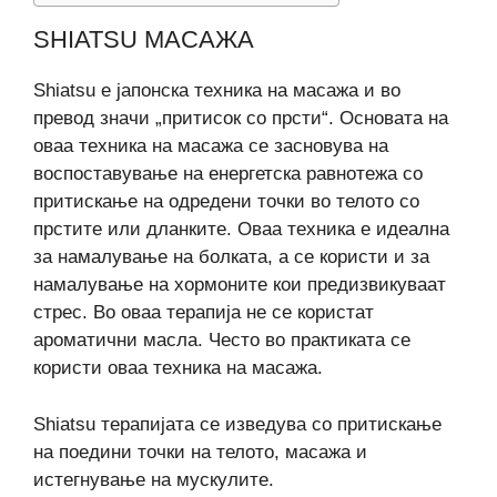
SHIATSU МАСАЖА
Shiatsu е јапонска техника на масажа и во
превод значи „притисок со прсти“. Основата на
оваа техника на масажа се засновува на
воспоставување на енергетска равнотежа со
притискање на одредени точки во телото со
прстите или дланките. Оваа техника е идеална
за намалување на болката, а се користи и за
намалување на хормоните кои предизвикуваат
стрес. Во оваа терапија не се користат
ароматични масла. Често во практиката се
користи оваа техника на масажа.
Shiatsu терапијата се изведува со притискање
на поедини точки на телото, масажа и
истегнување на мускулите.