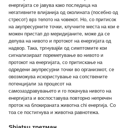
енергијата се јавува како последица на
негативните влијанија од околината (посебно од
стресот) врз телото на човекот. Но, со притисок
на акупресурните точки, клучните места на кои е
можен пристап до меридијаните, може да се
делува на нивото и протокот на енергијата од
надвор. Така, тргнувајќи од симптомите кои
сигнализираат пореметување во нивото и
протокот на енергијата, со притискање на
одредени акупресурни точки во организмот, се
овозможува искористување на сопствените
потенцијали за процесот на
самозаздравувањето и го покачува нивото на
енергијата и воспоставува повторно непречен
проток на блокираната животна chi енергија. Со
тоа се постигнува и животна равнотежа.
Shiatsu третман