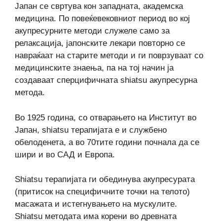
Јапан се свртува кон западната, академска
медицина. По повеќевековниот период во кој
акупресурните методи служеле само за
релаксација, јапонските лекари повторно се
навраќаат на старите методи и ги поврзуваат со
медицинските знаења, па на тој начин ја
создаваат сперцифичната shiatsu акупресурна
метода.
Во 1925 година, со отварањето на Институт во
Јапан, shiatsu терапијата е и службено
обелоденета, а во 70тите години почнала да се
шири и во САД и Европа.
Shiatsu терапијата ги обединува акупресурата
(притисок на специфичните точки на телото)
масажата и истегнувањето на мускулите.
Shiatsu методата има корени во древната