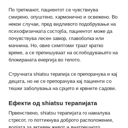
По третманот, пациентот се чувствиува
смирено, опуштено, хармонично и освежено. Во
некои случаи, пред видливото подобрување на
психофизичката состојба, пациентот може да
почувствува лесен замор, главоболка или
мачнина. Но, овие симптоми траат кратко
време, а се препишуваат на ослободувањето на
блокираната енергија во телото.
Стручната shiatsu терапија се препорачува и кај
децата, но не се препорачува кај пациенти со
тешки заболувања на срцето и крвните садови.
Ефекти од shiatsu терапијата
Првенствено, shiatsu терапијата го намалува
стресот, го поттикнува доброто расположение,
волјата за активен живот и внатрешното