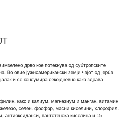
ЈТ
о зимзелено дрво кое потекнува од субтропските
а. Во овие јужноамерикански земји чајот од јерба
јалак и се консумира секојдневно како здрава
филин, како и калиум, магнезиум и манган, витамин
, железо, селен, фосфор, масни киселини, хлорофил,
, антиоксиданси, пантотенска киселина и 15