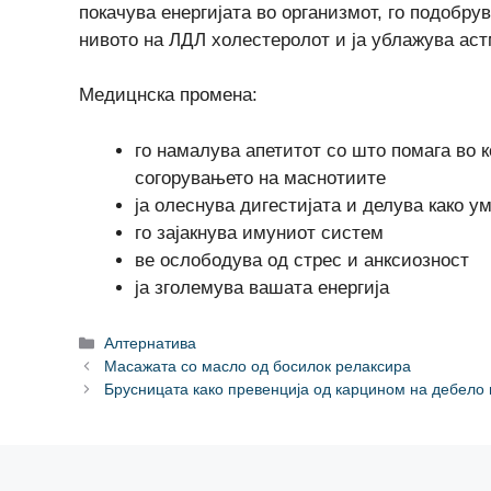
покачува енергијата во организмот, го подобру
нивото на ЛДЛ холестеролот и ја ублажува аст
Медицнска промена:
го намалува апетитот со што помага во 
согорувањето на маснотиите
ја олеснува дигестијата и делува како у
го зајакнува имуниот систем
ве ослободува од стрес и анксиозност
ја зголемува вашата енергија
Categories
Алтернатива
Масажата со масло од босилок релаксира
Брусницата како превенција од карцином на дебело