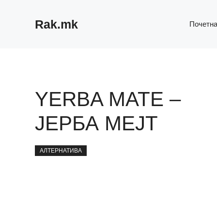
Skip
to
Rak.mk
Почетн
content
YERBA MATE –
ЈЕРБА МЕЈТ
АЛТЕРНАТИВА