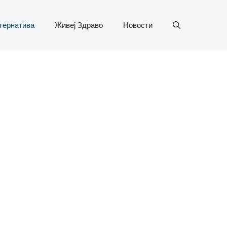
тернатива
Живеј Здраво
Новости