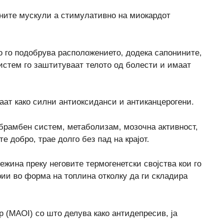
зните мускули а стимулативно на миокардот
о го подобрува расположението, додека сапонините,
стем го заштитуваат телото од болести и имаат
ат како силни антиоксиданси и антиканцерогени.
дбрамбен систем, метаболизам, мозочна активност,
е добро, трае долго без пад на крајот.
тежина преку неговите термогенетски својства кои го
рии во форма на топлина отколку да ги складира
р (MAOI) со што делува како антидепресив, ја