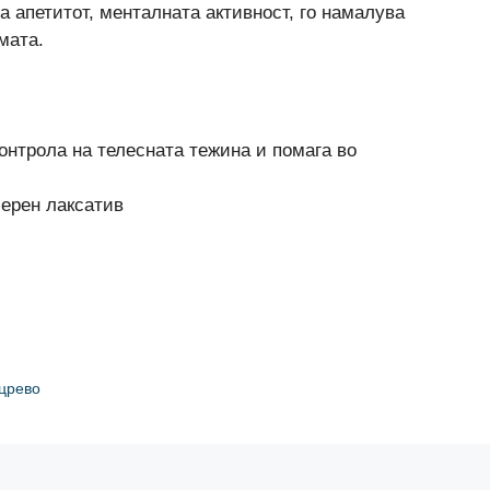
ва апетитот, менталната активност, го намалува
мата.
контрола на телесната тежина и помага во
мерен лаксатив
 црево