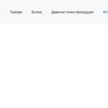
а
Тумори
Болка
Дијагностички процедури
Ал