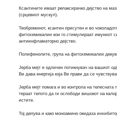
Ксантините имаат релаксирачко дејство на ма
(срцевиот мускул).
Теоброминот, ксантин присутен и во чоколадот
фитохемикалии кои го стимулираат имуниот си
антиинфламаторно дејство.
Полифенолите, група на фитохемикалии декува
Јерба мејт е одличен потикнувач на вашиот о
Ви дава енергија која Ве прави да се чувствуват
Јерба мејт помага и во контрола на телесната 
тераат телото да ги ослободи вишокот на кало
истите.
Тој делува и како моноамино окидаза инхибито