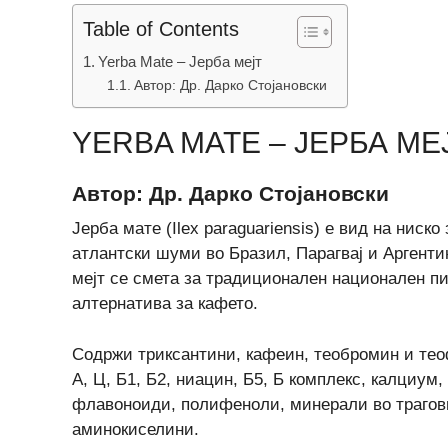
Table of Contents
Yerba Mate – Јерба мејт
Автор: Др. Дарко Стојановски
YERBA MATE – ЈЕРБА МЕ
Автор: Др. Дарко Стојановски
Јерба мате (Ilex paraguariensis) е вид на ниск
атлантски шуми во Бразил, Парагвај и Аргентин
мејт се смета за традиционален национален пи
алтернатива за кафето.
Содржи триксантини, кафеин, теобромин и тео
А, Ц, Б1, Б2, ниацин, Б5, Б комплекс, калциум
флавоноиди, полифеноли, минерали во трагови
аминокиселини.