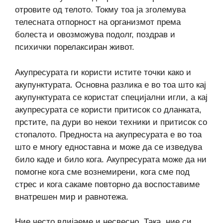
отровите од телото. Токму тоа ја зголемува
телесната отпорност на организмот према
болеста и овозможува подолг, поздрав и
психички порелаксиран живот.
Акупресурата ги користи истите точки како и
акупунктурата. Основна разлика е во тоа што кај
акупунктурата се користат специјални игли, а кај
акупресурата се користи притисок со дланката,
прстите, па дури во некои техники и притисок со
стопалото. Предноста на акупресурата е во тоа
што е многу едноставна и може да се изведува
било каде и било кога. Акупресурата може да ни
помогне кога сме вознемирени, кога сме под
стрес и кога сакаме повторно да воспоставиме
внатрешен мир и равнотежа.
Ние често влијаеме и несвесно. Така, ние си