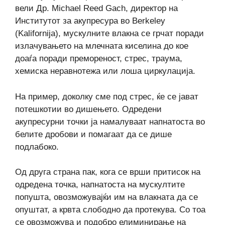
вели Др. Michael Reed Gach, директор на
Институтот за акупресура во Berkeley
(Kalifornija), мускулните влакна се грчат поради
излачувањето на млечната киселина до кое
доаѓа поради премореност, стрес, траума,
хемиска неравнотежа или лоша циркулација.
На пример, доколку сме под стрес, ќе се јават
потешкотии во дишењето. Одредени
акупресурни точки ја намалуваат напнатоста во
белите дробови и помагаат да се дише
подлабоко.
Од друга страна пак, кога се врши притисок на
одредена точка, напнатоста на мускултите
попушта, овозможувајќи им на влакната да се
опуштат, а крвта слободно да протекува. Со тоа
се овозможува и подобро елиминирање на