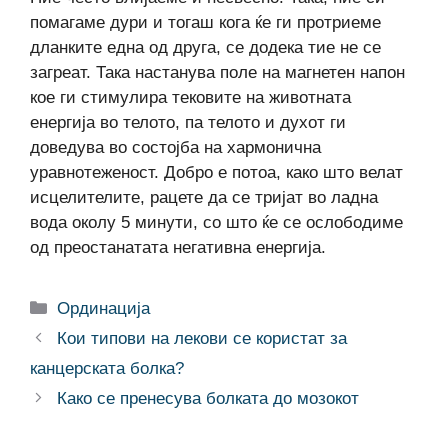
помагаме дури и тогаш кога ќе ги протриеме
дланките една од друга, се додека тие не се
загреат. Така настанува поле на магнетен напон
кое ги стимулира тековите на животната
енергија во телото, па телото и духот ги
доведува во состојба на хармонична
уравнотеженост. Добро е потоа, како што велат
исцелителите, рацете да се тријат во ладна
вода околу 5 минути, со што ќе се ослободиме
од преостанатата негативна енергија.
Categories
Ординација
Кои типови на лекови се користат за
канцерската болка?
Како се пренесува болката до мозокот