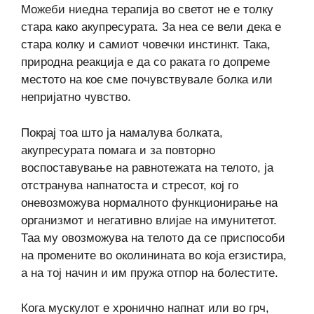
Можеби ниедна терапија во светот не е толку
стара како акупресурата. За неа се вели дека е
стара колку и самиот човечки инстинкт. Така,
природна реакција е да со раката го допреме
местото на кое сме почувствувале болка или
непријатно чувство.
Покрај тоа што ја намалува болката,
акупресурата помага и за повторно
воспоставување на равнотежата на телото, ја
отстранува напнатоста и стресот, кој го
оневозможува нормалното функционирање на
организмот и негативно влијае на имунитетот.
Таа му овозможува на телото да се приспособи
на промените во околинината во која егзистира,
а на тој начин и им пружа отпор на болестите.
Кога мускулот е хронично напнат или во грч,