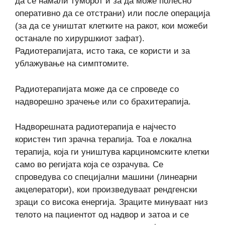
да се намали туморот и за да може полесно
оперативно да се отстрани) или после операција
(за да се уништат клетките на ракот, кои можеби
останале по хируршкиот зафат).
Радиотерапијата, исто така, се користи и за
ублажување на симптомите.
Радиотерапијата може да се спроведе со
надворешно зрачење или со брахитерапија.
Надворешната радиотерапија е најчесто
користен тип зрачна терапија. Тоа е локална
терапија, која ги уништува карциномските клетки
само во регијата која се озрачува. Се
спроведува со специјални машини (линеарни
акцелератори), кои произведуваат рендгенски
зраци со висока енергија. Зраците минуваат низ
телото на пациентот од надвор и затоа и се