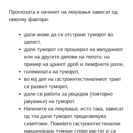
Прогнозата и начинот на лекување зависат од
неколку фактори:
дали може да се отстрани туморот во
целост,
дали туморот се проширил на желудникот
или на другите делови на телото, на
пример на црниот дроб и лимфните јазли,
големината на туморот,
во кој дел на гастроинтестиналниот тракт
се развил туморот,
дали се работи за рецидив (повторно
јавување) на туморот.
Начините на лекување, исто така, зависат
од тоа дали туморот предизвикува
симптоми. Повеќето гастроинтестинални
карциноидни тумори споро растат и се