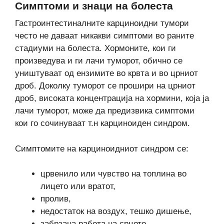
Симптоми и знаци на болеста
Гастроинтестиналните карциноидни тумори
често не даваат никакви симптоми во раните
стадиуми на болеста. Хормоните, кои ги
произведува и ги лачи туморот, обично се
уништуваат од ензимите во крвта и во црниот
дроб. Доколку туморот се прошири на црниот
дроб, високата концентрација на хормини, која ја
лачи туморот, може да предизвика симптоми
кои го сочинуваат т.н карциноиден синдром.
Симптомите на карциноидниот синдром се:
црвенило или чувство на топлина во
лицето или вратот,
пролив,
недостаток на воздух, тешко дишење,
забрзана работа на срцето,