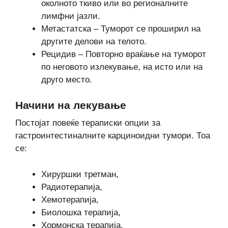
околното ткиво или во регионалните
лимфни јазли.
Метастатска – Туморот се проширил на
другите делови на телото.
Рецидив – Повторно враќање на туморот
по неговото излекување, на исто или на
друго место.
Начини на лекување
Постојат повеќе тераписки опции за
гастроинтестиналните карциноидни тумори. Тоа
се:
Хируршки третман,
Радиотерапија,
Хемотерапија,
Биолошка терапија,
Хормонска терапија.