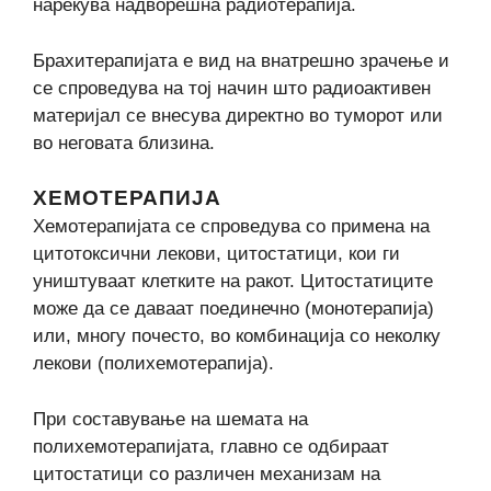
нарекува надворешна радиотерапија.
Брахитерапијата е вид на внатрешно зрачење и
се спроведува на тој начин што радиоактивен
материјал се внесува директно во туморот или
во неговата близина.
ХЕМОТЕРАПИЈА
Хемотерапијата се спроведува со примена на
цитотоксични лекови, цитостатици, кои ги
уништуваат клетките на ракот. Цитостатиците
може да се даваат поединечно (монотерапија)
или, многу почесто, во комбинација со неколку
лекови (полихемотерапија).
При составување на шемата на
полихемотерапијата, главно се одбираат
цитостатици со различен механизам на