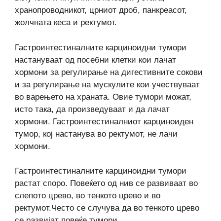
хранопроводникот, црниот дроб, панкреасот,
жолчната кеса и ректумот.
Гастроинтестиналните карциноидни тумори
настануваат од посебни клетки кои лачат
хормони за регулирање на дигестивните сокови
и за регулирање на мускулите кои учествуваат
во варењето на храната. Овие тумори можат,
исто така, да произведуваат и да лачат
хормони. Гастроинтестиналниот карциноиден
тумор, кој настанува во ректумот, не лачи
хормони.
Гастроинтестиналните карциноидни тумори
растат споро. Повеќето од нив се развиваат во
слепото црево, во тенкото црево и во
ректумот.Често се случува да во тенкото црево
се развијат повеќе тумори.