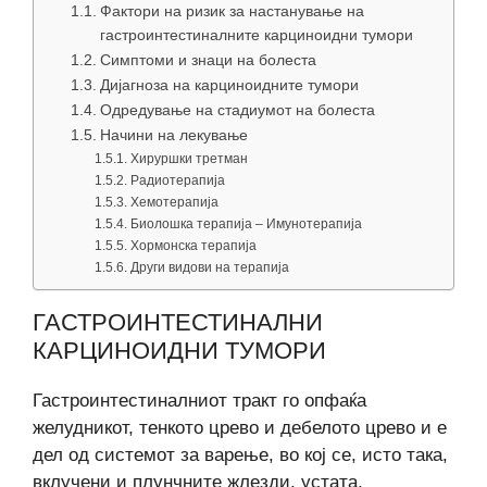
Фактори на ризик за настанување на
гастроинтестиналните карциноидни тумори
Симптоми и знаци на болеста
Дијагноза на карциноидните тумори
Одредување на стадиумот на болеста
Начини на лекување
Хируршки третман
Радиотерапија
Хемотерапија
Биолошка терапија – Имунотерапија
Хормонска терапија
Други видови на терапија
ГАСТРОИНТЕСТИНАЛНИ
КАРЦИНОИДНИ ТУМОРИ
Гастроинтестиналниот тракт го опфаќа
желудникот, тенкото црево и дебелото црево и е
дел од системот за варење, во кој се, исто така,
вклучени и плунчните жлезди, устата,