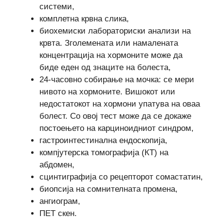
системи,
комплетна крвна слика,
биохемиски лабораториски анализи на
крвта. Зголемената или намалената
концентрација на хормоните може да
биде еден од знаците на болеста,
24-часовно собирање на мочка: се мери
нивото на хормоните. Вишокот или
недостатокот на хормони упатува на оваа
болест. Со овој тест може да се докаже
постоењето на карциноидниот синдром,
гастроинтестинална ендоскопија,
компјутерска томографија (КТ) на
абдомен,
сцинтиграфија со рецепторот сомастатин,
биопсија на сомнителната промена,
ангиограм,
ПЕТ скен.