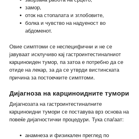
замор,
оток на стопалата и зглобовите,
болка и чувство на надуеност во
абдоменот.
Овие симптоми се неспецифични и не се
јавуваат исклучиво кај гастроинтестиналниот
карциноиден тумор, па затоа е потребно да се
отиде на лекар, за да се утврди вистинската
причина за постоечките симптоми.
Дијагноза на карциноидните тумори
Дијагнозата на гастроинтестиналните
карциноидни тумори се поставува врз основа на
повеќе дијагностички процедури. Тука спаѓаат:
анамнеза и физикален преглед по