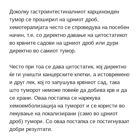
Доколку гастроинтестиналниот карциноиден
тумор се проширил на црниот дроб,
хемотерапијата често се спроведува на посебен
начин, т.е. со директно давање на цитостатикот
во крвните садови на црниот дроб или дури
директно во самиот тумор.
Често при тоа се дава цитостатик, кој директно
ќе ги уништи канцерските клетки, а истовремено
и друг лек, кој го запушува крвниот сад, така
што туморот неможе повеќе да добива крв и да
се храни. Оваа постапка се нарекува
хемоемболизација на туморот и се користи во
лекување на локализирани (само во црниот
дроб) тумори. Со оваа постапка се постигнуваат
добри резултати.