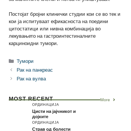
Постојат бројни клинички студии кои се во тек и
кои ја испитуваат ефикасноста на поедини
цитостатици или нивна комбинација во
лекувањето на гастроинтестиналните
карциноидни тумори.
Categories
Тумори
Рак на панкреас
Рак на вулва
MOST RECENT
More
ОРДИНАЦИЈА
Цисти на јајчникот и
дојките
ОРДИНАЦИЈА
Страв од болести