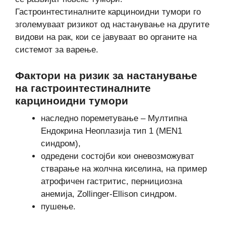
Гастроинтестиналните карциноидни тумори го
зголемуваат ризикот од настанување на другите
видови на рак, кои се јавуваат во органите на
системот за варење.
Фактори на ризик за настанување
на гастроинтестиналните
карциноидни тумори
наследно пореметување – Мултипна
Ендокрина Неоплазија тип 1 (MEN1
синдром),
одредени состојби кои оневозможуват
стварање на жолчна киселина, на пример
атрофичен гастритис, пернициозна
анемија, Zollinger-Ellison синдром.
пушење.