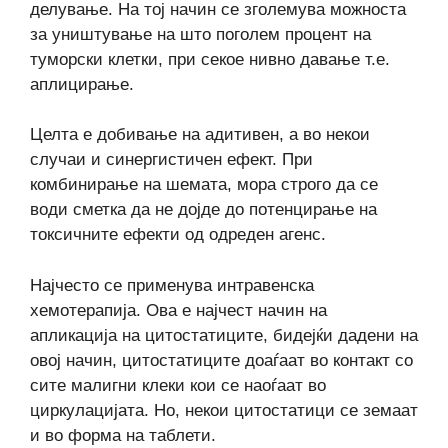
делување. На тој начин се зголемува можноста
за уништување на што поголем процент на
туморски клетки, при секое нивно давање т.е.
аплицирање.
Целта е добивање на адитивен, а во некои
случаи и синергистичен ефект. При
комбинирање на шемата, мора строго да се
води сметка да не дојде до потенцирање на
токсичните ефекти од одреден агенс.
Најчесто се применува интравенска
хемотерапија. Ова е најчест начин на
апликација на цитостатиците, бидејќи дадени на
овој начин, цитостатиците доаѓаат во контакт со
сите малигни клеки кои се наоѓаат во
циркулацијата. Но, некои цитостатици се земаат
и во форма на таблети.