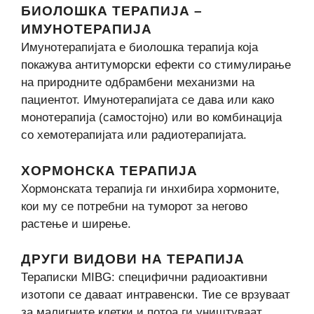
БИОЛОШКА ТЕРАПИЈА –
ИМУНОТЕРАПИЈА
Имунотерапијата е биолошка терапија која
покажува антитуморски ефекти со стимулирање
на природните одбрамбени механизми на
пациентот. Имунотерапијата се дава или како
монотерапија (самостојно) или во комбинација
со хемотерапијата или радиотерапијата.
ХОРМОНСКА ТЕРАПИЈА
Хормонската терапија ги инхибира хормоните,
кои му се потребни на туморот за негово
растење и ширење.
ДРУГИ ВИДОВИ НА ТЕРАПИЈА
Тераписки MIBG: специфични радиоактивни
изотопи се даваат интравенски. Тие се врзуваат
за малигните клетки и потоа ги уништуваат.