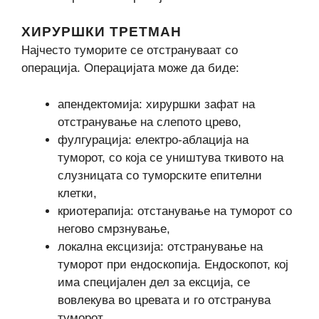
ХИРУРШКИ ТРЕТМАН
Најчесто туморите се отстрануваат со
операција. Операцијата може да биде:
апендектомија: хируршки зафат на
отстранување на слепото црево,
фулгурација: електро-аблација на
туморот, со која се уништува ткивото на
слузницата со туморските епителни
клетки,
криотерапија: отстанување на туморот со
негово смрзнување,
локална ексцизија: отстранување на
туморот при ендоскопија. Ендоскопот, кој
има специјален дел за ексција, се
вовлекува во цревата и го отстранува
туморот.