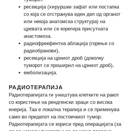
ресекција (хируршки зафат или постапка
со која се отстранува еден дел од органот
или некоја анатомска структура) на
цревата или се корегира присутната
анастомоза.
радиофрекфентна аблација (горење со
радиобранови),
ресекција на црниот дроб (доколку
туморот се проширил на црниот дроб),
емболизација.
РАДИОТЕРАПИЈА
Радиотерапијата ги уништува клетките на ракот
со користење на рендгенски зраци со висока
енерија. Таа е локална терапија и се применува
само во пределот на постоечкиот тумор.
Радиотерапијата се кориси пред операцијата (за