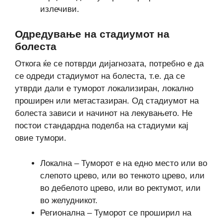
излечиви.
Одредување на стадиумот на
болеста
Откога ќе се потврди дијагнозата, потребно е да
се одреди стадиумот на болеста, т.е. да се
утврди дали е туморот локализиран, локално
проширен или метастазиран. Од стадиумот на
болеста зависи и начинот на лекувањето. Не
постои стандардна поделба на стадиуми кај
овие тумори.
Локална – Туморот е на едно место или во
слепото црево, или во тенкото црево, или
во дебелото црево, или во ректумот, или
во желудникот.
Регионална – Туморот се проширил на