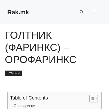
Skip
to
Rak.mk
Menu
content
ГОЛТНИК
(ФАРИНКС) –
ОРОФАРИНКС
ТУМОРИ
Table of Contents
Орофаринкс