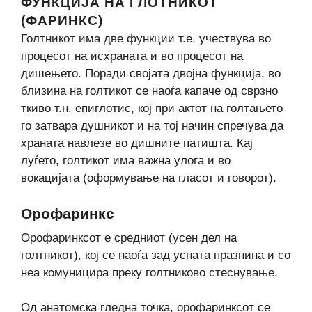
ФУНКЦИЈА НА ГЛОТНИКОТ
(ФАРИНКС)
Голтникот има две функции т.е. учествува во
процесот на исхраната и во процесот на
дишењето. Поради својата двојна функција, во
близина на голтикот се наоѓа капаче од сврзно
ткиво т.н. епиглотис, кој при актот на голтањето
го затвара душникот и на тој начин спречува да
храната навлезе во дишните патишта. Кај
луѓето, голтикот има важна улога и во
вокацијата (оформување на гласот и говорот).
Орофаринкс
Орофаринксот е средниот (усен дел на
голтникот), кој се наоѓа зад усната празнина и со
неа комуницира преку голтниково стеснување.
Од анатомска гледна точка, орофаринксот се