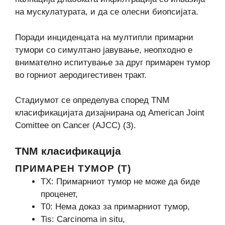
на мускулатурата, и да се олесни биопсијата.
Поради инциденцата на мултипли примарни
тумори со симултано јавување, неопходно е
внимателно испитување за друг примарен тумор
во горниот аеродигестивен тракт.
Стадиумот се определува според TNM
класификацијата дизајнирана од American Joint
Comittee on Cancer (AJCC) (3).
TNM класификација
ПРИМАРЕН ТУМОР (Т)
ТX: Примарниот тумор не може да биде
проценет,
Т0: Нема доказ за примарниот тумор,
Tis: Carcinoma in situ,