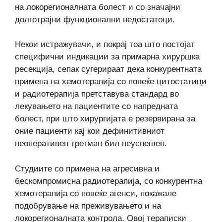
на локорегионалната болест и со значајни
долготрајни функционални недостатоци.
Некои истражувачи, и покрај тоа што постојат
специфични индикации за примарна хируршка
ресекција, сепак сугерираат дека конкурентната
примена на хемотерапија со повеќе цитостатици
и радиотерапија претставува стандард во
лекувањето на пациентите со напредната
болест, при што хирургијата е резервирана за
оние пациенти кај кои дефинитивниот
неоперативен третман бил неуспешен.
Студиите со примена на агресивна и
бескомпромисна радиотерапија, со конкурентна
хемотерапија со повеќе агенси, покажале
подобрување на преживувањето и на
локорегионалната контрола. Овој тераписки