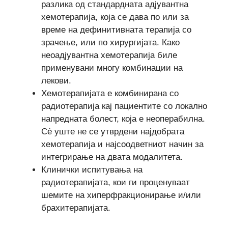
разлика од стандардната адјувантна
хемотерапија, која се дава по или за
време на дефинитивната терапија со
зрачење, или по хирургијата. Како
неоадјувантна хемотерапија биле
применувани многу комбинации на
лекови.
Хемотерапијата е комбинирана со
радиотерапија кај пациентите со локално
напредната болест, која е неоперабилна.
Сè уште не се утврдени најдобрата
хемотерапија и најсоодветниот начин за
интегрирање на двата модалитета.
Клинички испитувања на
радиотерапијата, кои ги проценуваат
шемите на хиперфракционирање и/или
брахитерапијата.