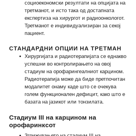
социоекономски резултати на опцијата на
третманот, и исто така од достапната
експертиза на хирургот и радиоонкологот.
Третманот е индивидуализиран за секој
пациент.
СТАНДАРДНИ ОПЦИИ НА ТРЕТМАН
Хирургијата и радиотерапијата се еднакво
успешни во контролирањето на овој
стадиум на орофарингеалниот карцином.
Радиотерапија може да биде претпочитан
модалитет онаму каде што се очекува
голем функционален дефицит, како што е
базата на јазикот или тонзилата.
Стадиум III на карцином на
орофаринксот
Згрижувањето на стадиум III на