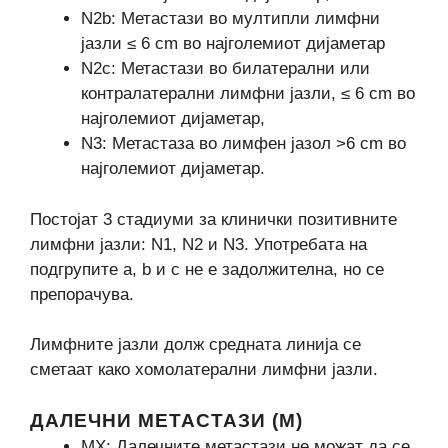
N2b: Метастази во мултипли лимфни
јазли ≤ 6 cm во најголемиот дијаметар
N2c: Метастази во билатерални или
контралатерални лимфни јазли, ≤ 6 cm во
најголемиот дијаметар,
N3: Метастаза во лимфен јазол >6 cm во
најголемиот дијаметар.
Постојат 3 стадиуми за клинички позитивните
лимфни јазли: N1, N2 и N3. Употребата на
подгрупите a, b и c не е задолжителна, но се
препорачува.
Лимфните јазли долж средната линија се
сметаат како хомолатерални лимфни јазли.
ДАЛЕЧНИ МЕТАСТАЗИ (М)
МX: Далечните метастази не можат да се