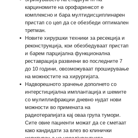
карциномите на орофаринксот е
комплексно и бара мултидисциплинарен
пристап со цел да се обезбеди оптимален
третман.
Новите хируршки техники за ресекција и
реконструкција, кои обезбедуваат пристап
и барем парцијална функционална
реставрација развиени во последните 7
до 10 години, овозможуваат проширување
на можностите на хирургијата.
Надворешното зрачење дополнето со
интерстицијална имплантација и шемите
со мулиплифракции дневно нудат нови
можности во примената на
радиотерапијата кај оваа група тумори.
Сите овие пациенти можат да се сметаат
како кандидати за влез во клинички