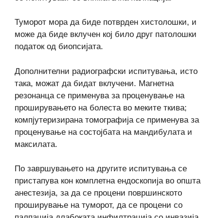
Туморот мора да биде потврден хистолошки, и
може да биде вклучен кој било друг патолошки
податок од биопсијата.
Дополнителни радиографски испитувања, исто
така, можат да бидат вклучени. Магнетна
резонанца се применува за проценување на
проширувањето на болеста во меките ткива;
компјутеризирана томографија се применува за
проценување на состојбата на мандибулата и
максилата.
По завршувањето на другите испитувања се
пристапува кон комплетна ендоскопија во општа
анестезија, за да се процени површинското
проширување на туморот, да се процени со
палпација длабоката инфилтрација со инвазија