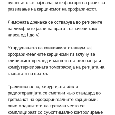
пушењето се најзначајните фактори на ризик за
развивање на карциномот на орофаринксот.
Лимфната дренажа се остварува во регионите
на лимфните јазли на вратот, означени како
нивоа од I до V.
Утврдувањето на клиничкиот стадиум кај
орофарингеалните карциноми ги вклучу ва
клиничкиот преглед и магнетната резонанца и
компјутеризираната томографија на регијата на
главата и на вратот.
Традиционално, хирургијата и/или
радиотерапијата се сметани како стандард во
третманот на орофарингеалните карциноми;
овие модалитети на третман често се
комплицираат со субоптимално контролирање