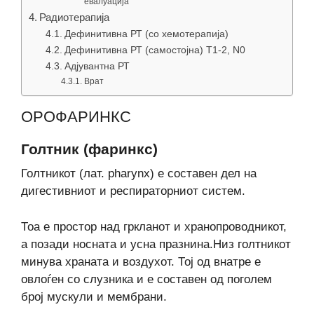
евалуација
Радиотерапија
Дефинитивна РТ (со хемотерапија)
Дефинитивна РТ (самостојна) Т1-2, N0
Адјувантна РТ
Врат
ОРОФАРИНКС
Голтник (фаринкс)
Голтникот (лат. pharynx) е составен дел на
дигестивниот и респираторниот систем.
Тоа е простор над гркланот и хранопроводникот,
а позади носната и усна празнина.Низ голтникот
минува храната и воздухот. Тој од внатре е
овлоѓен со слузника и е составен од поголем
број мускули и мембрани.