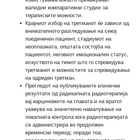
валидни компаративни студии за
тераписките можности.
Крајниот избор на третманот ќе зависи од
внимателното разгледување на секој
поединечен пациент, стадиумот на
неоплазмата, општата состојба на
пациентот, неговиот емоционален статус,
искуството на тимот што го спроведува
третманот и можностите за спроведување
на одреден третман.
Прегледот на публикуваните клинички
резултати од радикалната радиотерапија
кај карциномите на главата и на вратот
укажува на значително намалување на
локалната контрола кога радиотерапијата
се администрира во продолжен
временски период; поради тоа,