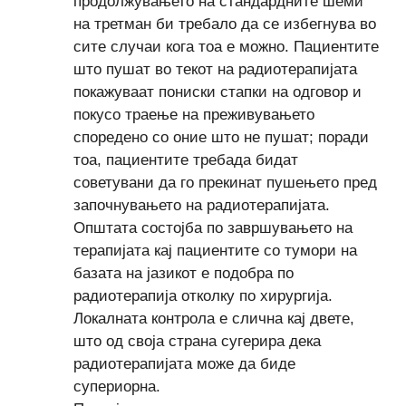
продолжувањето на стандардните шеми
на третман би требало да се избегнува во
сите случаи кога тоа е можно. Пациентите
што пушат во текот на радиотерапијата
покажуваат пониски стапки на одговор и
покусо траење на преживувањето
споредено со оние што не пушат; поради
тоа, пациентите требада бидат
советувани да го прекинат пушењето пред
започнувањето на радиотерапијата.
Општата состојба по завршувањето на
терапијата кај пациентите со тумори на
базата на јазикот е подобра по
радиотерапија отколку по хирургија.
Локалната контрола е слична кај двете,
што од своја страна сугерира дека
радиотерапијата може да биде
супериорна.