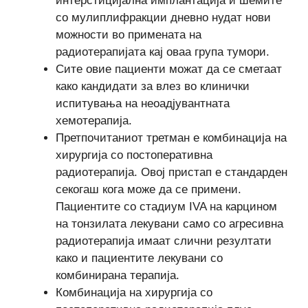
интерстицијална имплантација и шемите
со мулиплифракции дневно нудат нови
можности во примената на
радиотерапијата кај оваа група тумори.
Сите овие пациенти можат да се сметаат
како кандидати за влез во клинички
испитувања на неоадјувантната
хемотерапија.
Претпочитаниот третман е комбинација на
хирургија со постоперативна
радиотерапија. Овој пристап е стандарден
секогаш кога може да се примени.
Пациентите со стадиум IVA на карцином
на тонзилата лекувани само со агресивна
радиотерапија имаат слични резултати
како и пациентите лекувани со
комбинирана терапија.
Комбинација на хирургија со