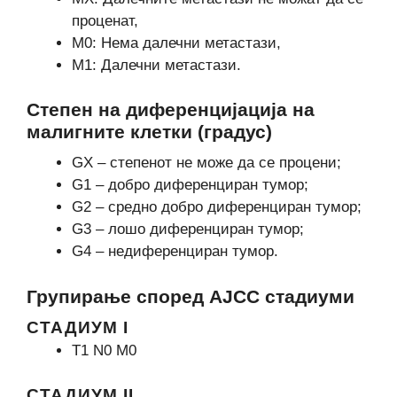
проценат,
М0: Нема далечни метастази,
М1: Далечни метастази.
Степен на диференцијација на
малигните клетки (градус)
GX – степенот не може да се процени;
G1 – добро диференциран тумор;
G2 – средно добро диференциран тумор;
G3 – лошо диференциран тумор;
G4 – недиференциран тумор.
Групирање според AJCC стадиуми
СТАДИУМ I
Т1 N0 М0
СТАДИУМ II