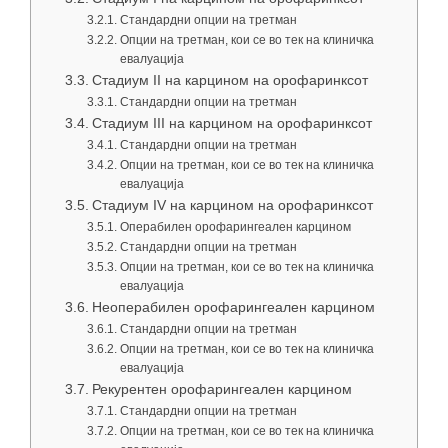
Стандардни опции на третман
Опции на третман, кои се во тек на клиничка
евалуација
Стадиум II на карцином на орофаринксот
Стандардни опции на третман
Стадиум III на карцином на орофаринксот
Стандардни опции на третман
Опции на третман, кои се во тек на клиничка
евалуација
Стадиум IV на карцином на орофаринксот
Операбилен орофарингеален карцином
Стандардни опции на третман
Опции на третман, кои се во тек на клиничка
евалуација
Неоперабилен орофарингеален карцином
Стандардни опции на третман
Опции на третман, кои се во тек на клиничка
евалуација
Рекурентен орофарингеален карцином
Стандардни опции на третман
Опции на третман, кои се во тек на клиничка