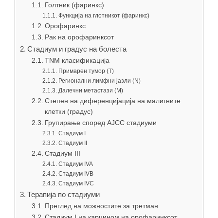
Голтник (фаринкс)
Функција на глотникот (фаринкс)
Орофаринкс
Рак на орофаринксот
Стадиум и градус на болеста
TNM класификација
Примарен тумор (Т)
Регионални лимфни јазли (N)
Далечни метастази (М)
Степен на диференцијација на малигните
клетки (градус)
Групирање според AJCC стадиуми
Стадиум I
Стадиум II
Стадиум III
Стадиум IVA
Стадиум IVB
Стадиум IVC
Терапија по стадиуми
Преглед на можностите за третман
Стадиум I на карцином на орофаринксот