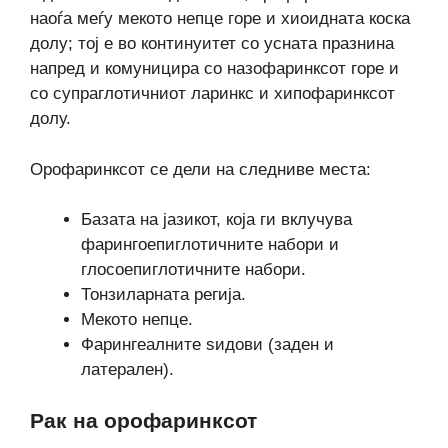
наоѓа меѓу мекото непце горе и хиоидната коска
долу; тој е во континуитет со усната празнина
напред и комуницира со назофаринксот горе и
со супраглотичниот ларинкс и хипофаринксот
долу.
Орофаринксот се дели на следниве места:
Базата на јазикот, која ги вклучува
фарингоепиглотичните набори и
глосоепиглотичните набори.
Тонзиларната регија.
Мекото непце.
Фарингеалните ѕидови (заден и
латерален).
Рак на орофаринксот