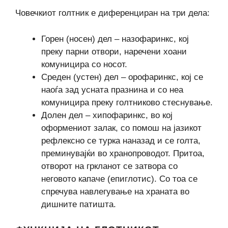
Човечкиот голтник е диференциран на три дела:
Горен (носен) дел – назофаринкс, кој
преку парни отвори, наречени хоани
комуницира со носот.
Среден (устен) дел – орофаринкс, кој се
наоѓа зад усната празнина и со неа
комуницира преку голтниково стеснување.
Долен дел – хипофаринкс, во кој
оформениот залак, со помош на јазикот
рефлексно се турка наназад и се голта,
преминувајќи во хранопроводот. Притоа,
отворот на гркланот се затвора со
неговото капаче (епиглотис). Со тоа се
спречува навлегување на храната во
дишните патишта.