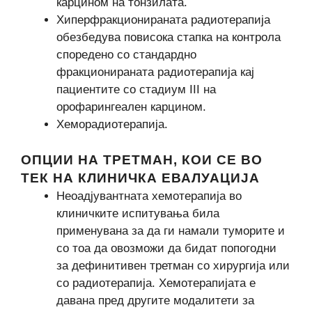
карцином на тонзилата.
Хиперфракционираната радиотерапија
обезбедува повисока стапка на контрола
споредено со стандардно
фракционираната радиотерапија кај
пациентите со стадиум III на
орофарингеален карцином.
Хеморадиотерапија.
ОПЦИИ НА ТРЕТМАН, КОИ СЕ ВО
ТЕК НА КЛИНИЧКА ЕВАЛУАЦИЈА
Неоадјувантната хемотерапија во
клиничките испитувања била
применувана за да ги намали туморите и
со тоа да овозможи да бидат попогодни
за дефинитивен третман со хирургија или
со радиотерапија. Хемотерапијата е
давана пред другите модалитети за