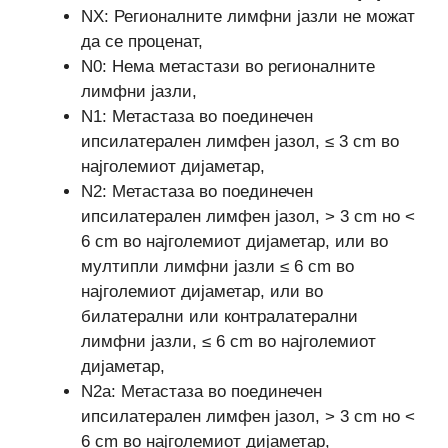
NX: Регионалните лимфни јазли не можат
да се проценат,
N0: Нема метастази во регионалните
лимфни јазли,
N1: Метастаза во поединечен
ипсилатерален лимфен јазол, ≤ 3 cm во
најголемиот дијаметар,
N2: Метастаза во поединечен
ипсилатерален лимфен јазол, > 3 cm но <
6 cm во најголемиот дијаметар, или во
мултипли лимфни јазли ≤ 6 cm во
најголемиот дијаметар, или во
билатерални или контралатерални
лимфни јазли, ≤ 6 cm во најголемиот
дијаметар,
N2a: Метастаза во поединечен
ипсилатерален лимфен јазол, > 3 cm но <
6 cm во најголемиот дијаметар,