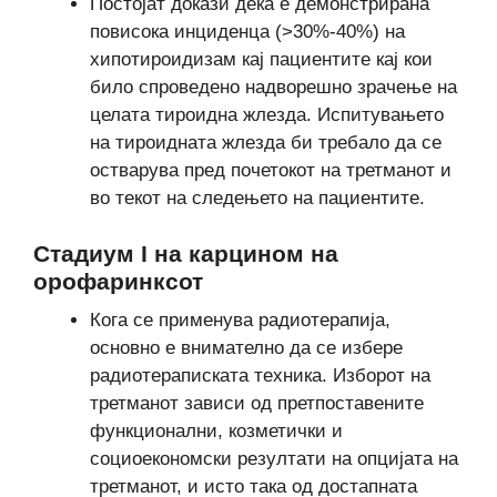
Постојат докази дека е демонстрирана
повисока инциденца (>30%-40%) на
хипотироидизам кај пациентите кај кои
било спроведено надворешно зрачење на
целата тироидна жлезда. Испитувањето
на тироидната жлезда би требало да се
остварува пред почетокот на третманот и
во текот на следењето на пациентите.
Стадиум I на карцином на
орофаринксот
Кога се применува радиотерапија,
основно е внимателно да се избере
радиотераписката техника. Изборот на
третманот зависи од претпоставените
функционални, козметички и
социоекономски резултати на опцијата на
третманот, и исто така од достапната