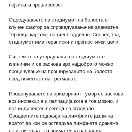
нејзината проширеност.
Одредувањето на стадиумот на болеста е
клучен фактор за спроведуавање на адекватна
терапија кај секој пациент одделно. Според тоа,
стадиумот има тераписки и прогностички цели.
Системот за утврдување на стадиумот е
клинички и се заснова врз најдоброто можно
проценување на проширувањето на болеста
пред почетокот на третманот.
Проценувањето на примарниот тумор се заснова
врз инспекција и палпација кога е тоа можно, и
врз индиректен преглед со огледало.
Соодветните подрачја на лимфните јазли на
вратот во кои се остварува лимфната дренажа
се испитуваат со внимателна палпација.