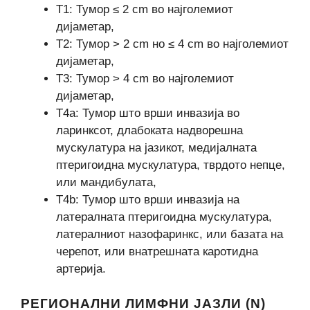
Т1: Тумор ≤ 2 cm во најголемиот
дијаметар,
Т2: Тумор > 2 cm но ≤ 4 cm во најголемиот
дијаметар,
Т3: Тумор > 4 cm во најголемиот
дијаметар,
Т4а: Тумор што врши инвазија во
ларинксот, длабоката надворешна
мускулатура на јазикот, медијалната
птеригоидна мускулатура, тврдото непце,
или мандибулата,
Т4b: Тумор што врши инвазија на
латералната птеригоидна мускулатура,
латералниот назофаринкс, или базата на
черепот, или внатрешната каротидна
артерија.
РЕГИОНАЛНИ ЛИМФНИ ЈАЗЛИ (N)