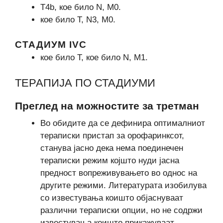
Т4b, кое било N, М0.
кое било Т, N3, М0.
СТАДИУМ IVC
кое било Т, кое било N, М1.
ТЕРАПИЈА ПО СТАДИУМИ
Преглед на можностите за третман
Во обидите да се дефинира оптималниот
тераписки пристап за орофаринксот,
станува јасно дека нема поединечен
тераписки режим којшто нуди јасна
предност вопреживувањето во однос на
другите режими. Литературата изобилува
со известувања коишто објаснуваат
различни тераписки опции, но не содржи
известувања коишто прикажуваат