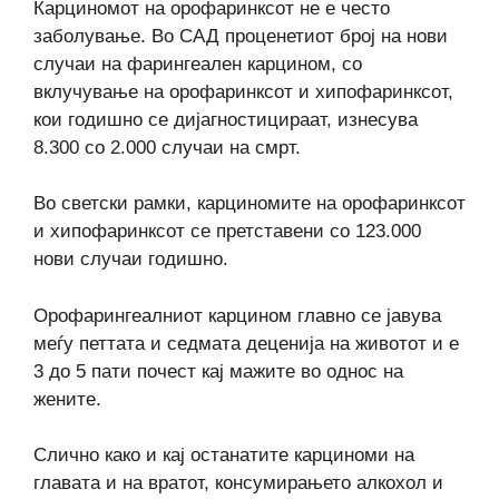
Карциномот на орофаринксот не е често
заболување. Во САД проценетиот број на нови
случаи на фарингеален карцином, со
вклучување на орофаринксот и хипофаринксот,
кои годишно се дијагностицираат, изнесува
8.300 со 2.000 случаи на смрт.
Во светски рамки, карциномите на орофаринксот
и хипофаринксот се претставени со 123.000
нови случаи годишно.
Орофарингеалниот карцином главно се јавува
меѓу петтата и седмата деценија на животот и е
3 до 5 пати почест кај мажите во однос на
жените.
Слично како и кај останатите карциноми на
главата и на вратот, консумирањето алкохол и