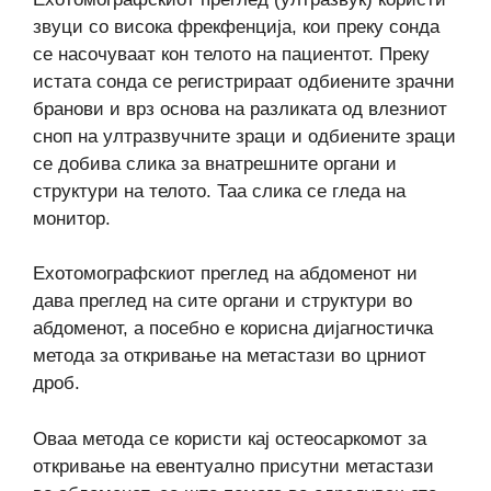
звуци со висока фрекфенција, кои преку сонда
се насочуваат кон телото на пациентот. Преку
истата сонда се регистрираат одбиените зрачни
бранови и врз основа на разликата од влезниот
сноп на ултразвучните зраци и одбиените зраци
се добива слика за внатрешните органи и
структури на телото. Таа слика се гледа на
монитор.
Ехотомографскиот преглед на абдоменот ни
дава преглед на сите органи и структури во
абдоменот, а посебно е корисна дијагностичка
метода за откривање на метастази во црниот
дроб.
Оваа метода се користи кај остеосаркомот за
откривање на евентуално присутни метастази