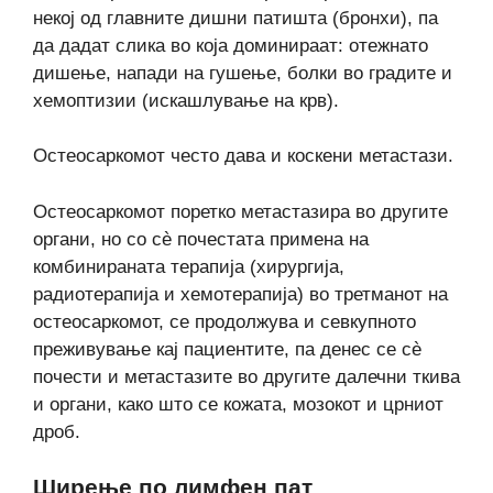
некој од главните дишни патишта (бронхи), па
да дадат слика во која доминираат: отежнато
дишење, напади на гушење, болки во градите и
хемоптизии (искашлување на крв).
Остеосаркомот често дава и коскени метастази.
Остеосаркомот поретко метастазира во другите
органи, но со сè почестата примена на
комбинираната терапија (хирургија,
радиотерапија и хемотерапија) во третманот на
остеосаркомот, се продолжува и севкупното
преживување кај пациентите, па денес се сè
почести и метастазите во другите далечни ткива
и органи, како што се кожата, мозокот и црниот
дроб.
Ширење по лимфен пат