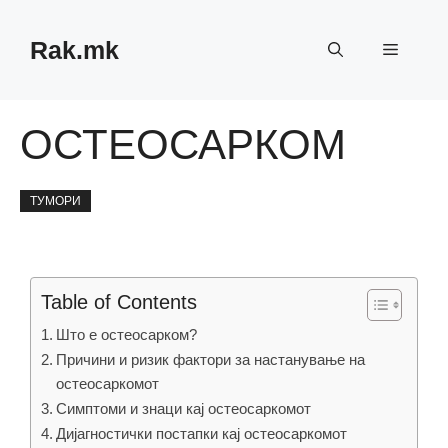
Skip
to
Rak.mk
Menu
content
ОСТЕОСАРКОМ
ТУМОРИ
Table of Contents
Што е остеосарком?
Причини и ризик фактори за настанување на
остеосаркомот
Симптоми и знаци кај остеосаркомот
Дијагностички постапки кај остеосаркомот