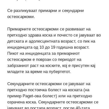
Се разликуваат примарни и секундарни
остеосаркоми.
Примарните остеосаркоми се развиваат на
претходно здрава коска и почесто се јавуваат во
детската и адолесцентната возраст, со пик на
инциденцата од 10 до 19 годишна возраст.
Пикот на инциденцата за примарниот
остеосарком е поврзан со периодот на
забрзаниот раст на коските, кој е присутен кај
младите за време на пубертетот.
Секундарните остеосаркоми се јавуваат на
претходно постоечка болест на коската (на
пример Paget-ова болест) или на претходно
озрачена коска. Секундарните остеосаркоми се
јавуваат во постара возраст, после 40-тата