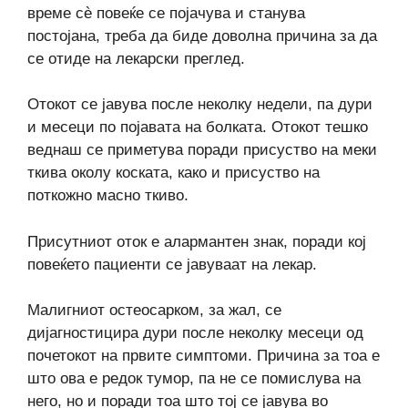
време сè повеќе се појачува и станува
постојана, треба да биде доволна причина за да
се отиде на лекарски преглед.
Отокот се јавува после неколку недели, па дури
и месеци по појавата на болката. Отокот тешко
веднаш се приметува поради присуство на меки
ткива околу коската, како и присуство на
поткожно масно ткиво.
Присутниот оток е алармантен знак, поради кој
повеќето пациенти се јавуваат на лекар.
Малигниот остеосарком, за жал, се
дијагностицира дури после неколку месеци од
почетокот на првите симптоми. Причина за тоа е
што ова е редок тумор, па не се помислува на
него, но и поради тоа што тој се јавува во