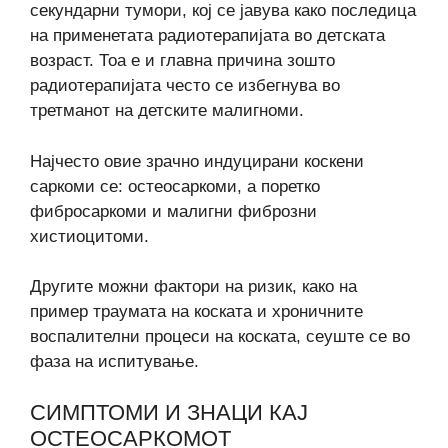
секундарни тумори, кој се јавува како последица
на применетата радиотерапијата во детската
возраст. Тоа е и главна причина зошто
радиотерапијата често се избегнува во
третманот на детските малигноми.
Најчесто овие зрачно индуцирани коскени
саркоми се: остеосаркоми, а поретко
фибросаркоми и малигни фиброзни
хистиоцитоми.
Другите можни фактори на ризик, како на
пример траумата на коската и хроничните
воспалителни процеси на коската, сеуште се во
фаза на испитување.
СИМПТОМИ И ЗНАЦИ КАЈ
ОСТЕОСАРКОМОТ