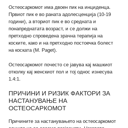
Остеосаркомот има двоен пик на инциденца.
Првиот пик е во раната адолесценција (10-19
години), а вториот пик е во средната и
понапреднатата возраст, и се должи на
претходно спроведена зрачна терапија на
коските, како и на претходно постоечка болест
на коската (M. Paget).
Остеосаркомот почесто се јавува кај машкиот
отколку кај женскиот пол и тој однос изнесува
1.4:1.
ПРИЧИНИ И РИЗИК ФАКТОРИ ЗА
НАСТАНУВАЊЕ НА
ОСТЕОСАРКОМОТ
Причините за настанувањето на остеосаркомот