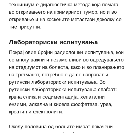
технициум е дијагностичка метода која помага
во откривањето на примарниот тумор, но и во
откривање и на коскените метастази доколку се
тие присутни.
Лабораториски испитувања
Покрај овие бројни радиолошки испитувања, кои
се многу важни и незаменливи во одредувањето
на стадиумот на болеста, како и во планирањето
на третманот, потребно е да се направат и
рутински лабораториски испитувања. Во
рутински лабораториски испитувања спаѓаат:
крвна слика и седиментација, хепатални
ензими, алкална и кисела фосфатаза, уреа,
креатин и електролити.
Околу половина од болните имаат покачени