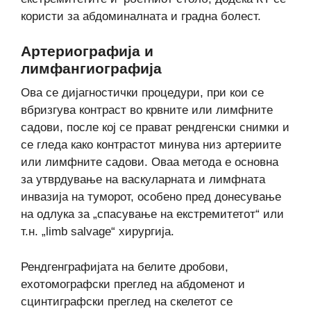
користи за абдоминалната и градна болест.
Артериографија и
лимфангиографија
Ова се дијагностички процедури, при кои се
вбризгува контраст во крвните или лимфните
садови, после кој се прават рендгенски снимки и
се гледа како контрастот минува низ артериите
или лимфните садови. Оваа метода е основна
за утврдување на васкуларната и лимфната
инвазија на туморот, особено пред донесување
на одлука за „спасување на екстремитетот“ или
т.н. „limb salvage“ хирургија.
Рендгенграфијата на белите дробови,
ехотомографски преглед на абдоменот и
сцинтиграфски преглед на скелетот се