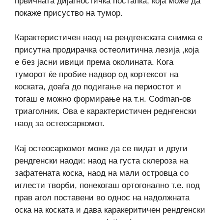
првичната дијагностичка постапка, која може да
покаже присуство на тумор.
Карактеристичен наод на рендгенската снимка е
присутна продирачка остеолитична лезија ,која
е без јасни ивици према околината. Кога
туморот ќе пробие надвор од кортексот на
коската, доаѓа до подигање на периостот и
тогаш е можно формирање на т.н. Codman-ов
триаголник. Ова е карактеристичен реднгенски
наод за остеосаркомот.
Кај остеосаркомот може да се видат и други
рендгенски наоди: наод на густа склероза на
зафатената коска, наод на мали островца со
иглести творби, понекогаш ортогонално т.е. под
прав агол поставени во однос на надолжната
оска на коската и дава каракеритичен рендгенски