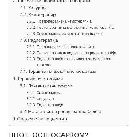
Третмански опции кај остеосарком
Хирургија
Хемотерапија
Предоперативна хемотерапија
Постоперативна (адјувантна) хемотерапија
Хемотерапија за метастатска болест
Радиотерапија
Предоперативна радиотерапија
Постоперативна надворешна радиотерапија
Радиотерапија како самостоен, единствен
третман
Терапија на далечните метастази
Терапија по стадиуми
Локализирани тумори
Хемотерапија
Хирургија
Радиотерапија
Метастатска и рецидивантна болест
Следење на пациентите
ШТО Е ОСТЕОСАРКОМ?