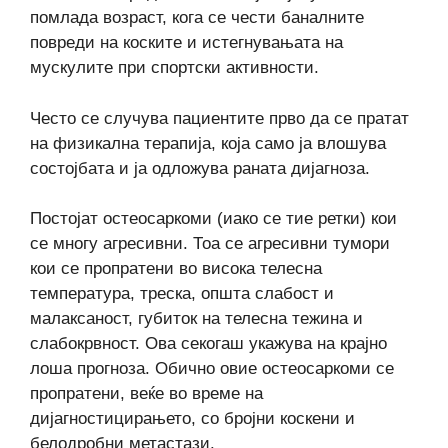
помлада возраст, кога се чести баналните
повреди на коските и истегнувањата на
мускулите при спортски активности.
Често се случува пациентите прво да се пратат
на физикална терапија, која само ја влошува
состојбата и ја одложува раната дијагноза.
Постојат остеосаркоми (иако се тие ретки) кои
се многу агресивни. Тоа се агресивни тумори
кои се пропратени во висока телесна
температура, треска, општа слабост и
малаксаност, губиток на телесна тежина и
слабокрвност. Ова секогаш укажува на крајно
лоша прогноза. Обично овие остеосаркоми се
пропратени, веќе во време на
дијагностицирањето, со бројни коскени и
белодробни метастази.