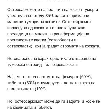
Остеосаркомот е најчест тип на коскен тумор и
учествува со околу 35% од сите примарни
малигни тумори на коските. Остеосаркомот
израснува од коската т.е. настанува како
последица на малигна трансформација на
вретенестите клетки (остеобласти и
остеокласти), кои ја градат стромата на коската.
Негова основна карактеристика е стварање на
туморски остеоид т.е. незрела коска.
Најчест е остеосаркомот на фемурот (60%),
тибијата (30%) и хумерусот- долгата коска на
надлактицата (10%).
Но, остеосаркомот може да ги зафати и коските
на карлицата и `рбетот.