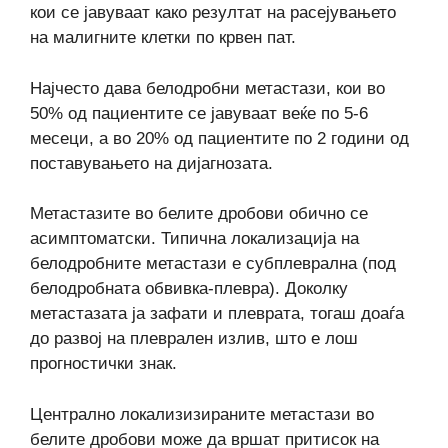
кои се јавуваат како резултат на расејувањето
на малигните клетки по крвен пат.
Најчесто дава белодробни метастази, кои во
50% од пациентите се јавуваат веќе по 5-6
месеци, а во 20% од пациентите по 2 години од
поставувањето на дијагнозата.
Метастазите во белите дробови обично се
асимптоматски. Типична локализација на
белодробните метастази е субплеврална (под
белодробната обвивка-плевра). Доколку
метастазата ја зафати и плеврата, тогаш доаѓа
до развој на плеврален излив, што е лош
прогностички знак.
Централно локализизираните метастази во
белите дробови може да вршат притисок на