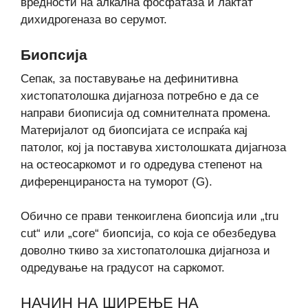
вредности на алкална фосфатаза и лактат
дихидрогеназа во серумот.
Биопсија
Сепак, за поставување на дефинитивна
хистопатолошка дијагноза потребно е да се
направи биописија од сомнителната промена.
Материјалот од биопсијата се испраќа кај
патолог, кој ја поставува хистолошката дијагноза
на остеосаркомот и го одредува степенот на
диференцираноста на туморот (G).
Обично се прави тенкоиглена биопсија или „tru
cut“ или „core“ биопсија, со која се обезбедува
доволно ткиво за хистопатолошка дијагноза и
одредување на градусот на саркомот.
НАЧИН НА ШИРЕЊЕ НА