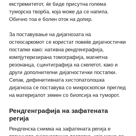
екстремитетот, ќе биде присутна голема
туморска творба, која може да се напипа.
Обично тоа е болен оток на допир.
За поставување на дијагнозата на
остеосаркомот се користат повеќе дијагностички
постапки како: нативна рендгенграфија,
компјутеризирана томографија, магнетна
резонанца, сцинтиграфија на скелетот, како и
други дополнителни дијагностички постапки.
Сепак, дефинитивната хистопатолошка
дијагноза се поставува со микроскопски преглед
на материјалот земен со биопсија на туморот.
Рендгенграфија на зафатената
регија
Рендгенска снимка на зафатената регија е