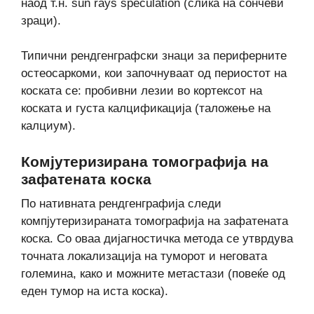
наод т.н. sun raуs speculation (слика на сончеви
зраци).
Типични рендгенграфски знаци за периферните
остеосаркоми, кои започнуваат од периостот на
коската се: пробивни лезии во кортексот на
коската и густа калцификација (таложење на
калциум).
Комјутеризирана томографија на
зафатената коска
По нативната рендгенграфија следи
компјутеризираната томографија на зафатената
коска. Со оваа дијагностичка метода се утврдува
точната локализација на туморот и неговата
големина, како и можните метастази (повеќе од
еден тумор на иста коска).