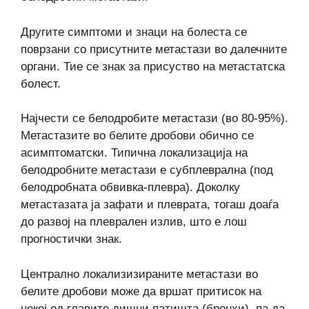
Другите симптоми и знаци на болеста се
поврзани со присутните метастази во далечните
органи. Тие се знак за присуство на метастатска
болест.
Најчести се белодробите метастази (во 80-95%).
Метастазите во белите дробови обично се
асимптоматски. Типична локализација на
белодробните метастази е субплеврална (под
белодробната обвивка-плевра). Доколку
метастазата ја зафати и плеврата, тогаш доаѓа
до развој на плеврален излив, што е лош
прогностички знак.
Централно локализизираните метастази во
белите дробови може да вршат притисок на
некој од главите дишни патишта (бронхи), па да