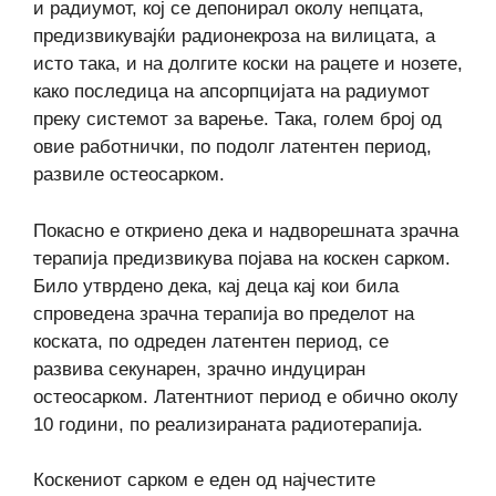
и радиумот, кој се депонирал околу непцата,
предизвикувајќи радионекроза на вилицата, а
исто така, и на долгите коски на рацете и нозете,
како последица на апсорпцијата на радиумот
преку системот за варење. Така, голем број од
овие работнички, по подолг латентен период,
развиле остеосарком.
Покасно е откриено дека и надворешната зрачна
терапија предизвикува појава на коскен сарком.
Било утврдено дека, кај деца кај кои била
спроведена зрачна терапија во пределот на
коската, по одреден латентен период, се
развива секунарен, зрачно индуциран
остеосарком. Латентниот период е обично околу
10 години, по реализираната радиотерапија.
Коскениот сарком е еден од најчестите