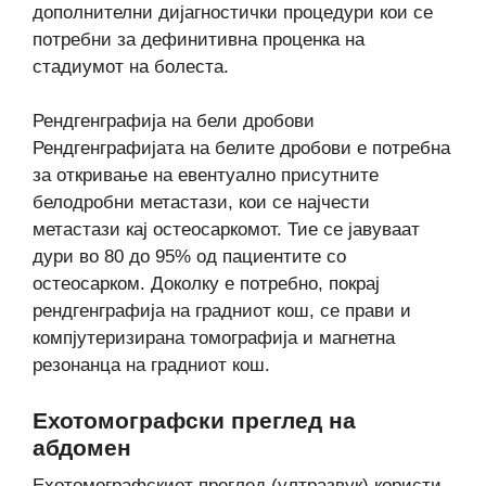
дополнителни дијагностички процедури кои се
потребни за дефинитивна проценка на
стадиумот на болеста.
Рендгенграфија на бели дробови
Рендгенграфијата на белите дробови е потребна
за откривање на евентуално присутните
белодробни метастази, кои се најчести
метастази кај остеосаркомот. Тие се јавуваат
дури во 80 до 95% од пациентите со
остеосарком. Доколку е потребно, покрај
рендгенграфија на градниот кош, се прави и
компјутеризирана томографија и магнетна
резонанца на градниот кош.
Ехотомографски преглед на
абдомен
Ехотомографскиот преглед (ултразвук) користи