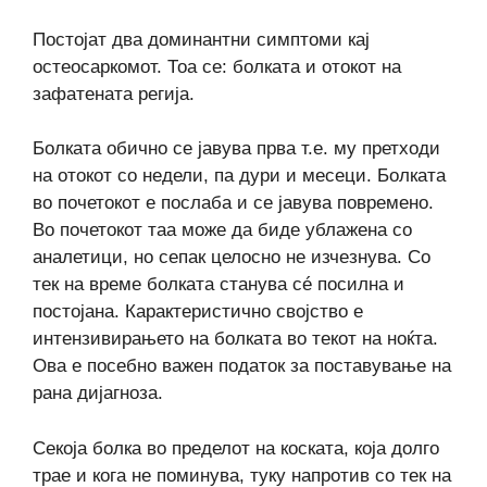
Постојат два доминантни симптоми кај
остеосаркомот. Тоа се: болката и отокот на
зафатената регија.
Болката обично се јавува прва т.е. му претходи
на отокот со недели, па дури и месеци. Болката
во почетокот е послаба и се јавува повремено.
Во почетокот таа може да биде ублажена со
аналетици, но сепак целосно не изчезнува. Со
тек на време болката станува сé посилна и
постојана. Карактеристично својство е
интензивирањето на болката во текот на ноќта.
Ова е посебно важен податок за поставување на
рана дијагноза.
Секоја болка во пределот на коската, која долго
трае и кога не поминува, туку напротив со тек на