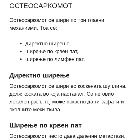
ОСТЕОСАРКОМОТ
Остеосаркомот се шири по три главни
механизми. Тоа се:
директно ширење,
ширење по крвен пат,
ширење по лимфен пат.
Директно ширење
Остеосаркомот се шири во коскената шуплина,
долж коската во која настанал. Со неговиот
локален раст, тој може покасно да ги зафати и
околните меки ткива.
Ширење по крвен пат
Остеосаркомот често дава далечни метастази,