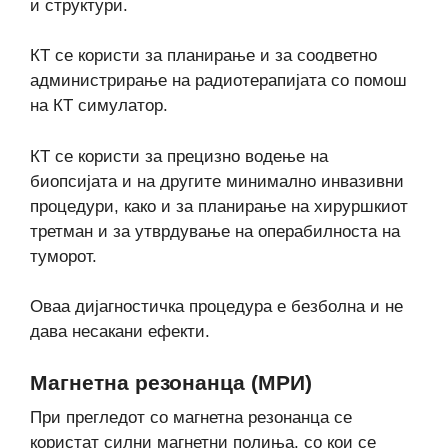
и структури.
КТ се користи за планирање и за соодветно
администрирање на радиотерапијата со помош
на КТ симулатор.
КТ се користи за прецизно водење на
биопсијата и на другите минимално инвазивни
процедури, како и за планирање на хируршкиот
третман и за утврдување на операбилноста на
туморот.
Оваа дијагностичка процедура е безболна и не
дава несакани ефекти.
Магнетна резонанца (МРИ)
При прегледот со магнетна резонанца се
користат силни магнетни полиња, со кои се