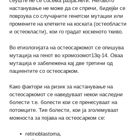
сеуште не се сосема разјаснети. Неговото
настанување не може да се спречи, бидејќи се
поврзува со случајните генетски мутации или
промените на клетките на коската (остеобласти
и остеокласти), кои го градат коскеното ткиво.
Во етиологијата на остеосаркомот се опишува
мутација на генот во хромозомот13q-14. Оваа
мутација е забележена кај две третини од
пациентите со остеосарком.
Како фактори на ризик за настанување на
остеосаркомот се наведуваат некои наследни
болести т.е. болести кои се пренесуваат на
потомците. Тие болести, кои ја зголемуваат
можноста за појава на остеосарком се:
retinoblastoma,