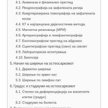
Анамнеза и физикален преглед
Рендгенграфија на зафатената регија
Комјутеризирана томографија на зафатената
коска
КТ е најпрецизна дијагностичка метода.
Магнетна резонанца (МРИ)
Артериографија и лимфангиографија
Ехотомографски преглед на абдомен
Сцинтиграфски преглед (скен) на скелет
Лабораториски испитувања
Биопсија
Начин на ширење на остеосаркомот
Директно ширење
Ширење по крвен пат
Ширење по лимфен пат
Градус и стадиуми на остеосаркомот
Степен на диференцијација на малигните
клетки (градус)
Стадиуми на болеста