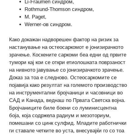
Li-Fraumen синдром,
Rothmund-Thomson синдром,
M. Paget,
Werner-ов синдром.
Како докажан надворешен фактор на ризик за
настанување на остеосаркомот е јонизирачкото
зрачење. Коскените саркоми беа едни од првите
тумори кај кои се откри етиолошката поврзаност
на нивното јавување со јонизирачкото зрачење.
Доказ за тоа е следново. Остеосаркомите се
појавија како резултат на големото производство
на инструментални бројчаници и часовници во
САД и Канада, веднаш по Првата Светска војна.
Бројчаниците биле боени со луминисцентна
боја, која содржела радиум и мезоториум,
помешани со цинк сулфид. Младите работнички
ги ставале четките во уста, внесувајќи го со тоа