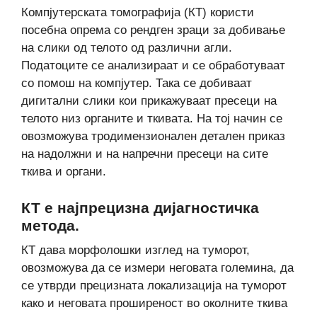
Компјутерската томографија (КТ) користи
посебна опрема со рендген зраци за добивање
на слики од телото од различни агли.
Податоците се анализираат и се обработуваат
со помош на компјутер. Така се добиваат
дигитални слики кои прикажуваат пресеци на
телото низ органите и ткивата. На тој начин се
овозможува тродимензионален детален приказ
на надолжни и на напречни пресеци на сите
ткива и органи.
КТ е најпрецизна дијагностичка
метода.
КТ дава морфолошки изглед на туморот,
овозможува да се измери неговата големина, да
се утврди прецизната локализација на туморот
како и неговата проширеност во околните ткива