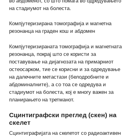
во абдоменот, со што помага во одредувањето
на стадиумот на болеста.
Компјутеризирана томографија и магнетна
резонанца на граден кош и абдомен
Компјутеризираната томографија и магнетната
резонанца, покрај што се користи за
поставување на дијагнозата на примарниот
остеосарком, тие се корисни и за одредување
на далечните метастази (белодробните и
абдоминалните), а со тоа се одредува и
стадиумот на болеста, кој е многу важен за
планирањето на третманот.
Сцинтиграфски преглед (скен) на
скелет
Сцинтиграфијата на скелетот со радиоактивен