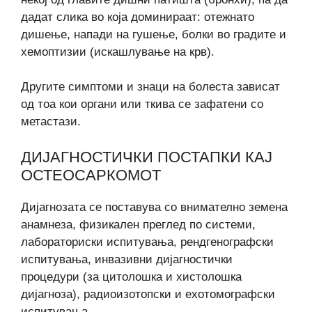
дадат слика во која доминираат: отежнато
дишење, напади на гушење, болки во градите и
хемоптизии (искашлување на крв).
Другите симптоми и знаци на болеста зависат
од тоа кои органи или ткива се зафатени со
метастази.
ДИЈАГНОСТИЧКИ ПОСТАПКИ КАЈ
ОСТЕОСАРКОМОТ
Дијагнозата се поставува со внимателно земена
анамнеза, физикален преглед по системи,
лабораториски испитувања, рендгенографски
испитувања, инвазивни дијагностички
процедури (за цитолошка и хистолошка
дијагноза), радиоизотопски и ехотомографски
испитувања.