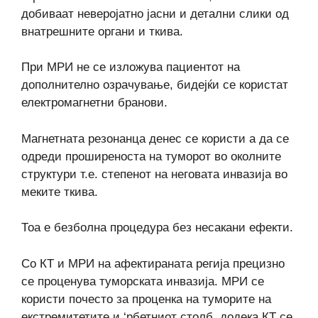
добиваат неверојатно јасни и детални слики од
внатрешните органи и ткива.
При МРИ не се изложува пациентот на
дополнително озрачување, бидејќи се користат
електромагнетни бранови.
Магнетната резонанца денес се користи а да се
одреди проширеноста на туморот во околните
структури т.е. степенот на неговата инвазија во
меките ткива.
Тоа е безболна процедура без несакани ефекти.
Со КТ и МРИ на афектираната регија прецизно
се проценува туморската инвазија. МРИ се
користи почесто за проценка на туморите на
екстремитетите и ‘рбетниот столб, додека КТ се