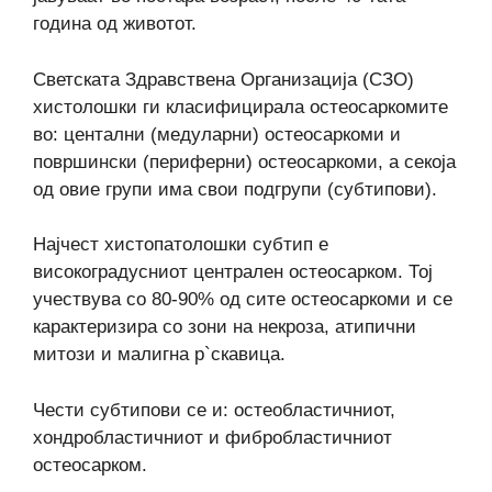
година од животот.
Светската Здравствена Организација (СЗО)
хистолошки ги класифицирала остеосаркомите
во: центални (медуларни) остеосаркоми и
површински (периферни) остеосаркоми, а секоја
од овие групи има свои подгрупи (субтипови).
Најчест хистопатолошки субтип е
високоградусниот централен остеосарком. Тој
учествува со 80-90% од сите остеосаркоми и се
карактеризира со зони на некроза, атипични
митози и малигна р`скавица.
Чести субтипови се и: остеобластичниот,
хондробластичниот и фибробластичниот
остеосарком.