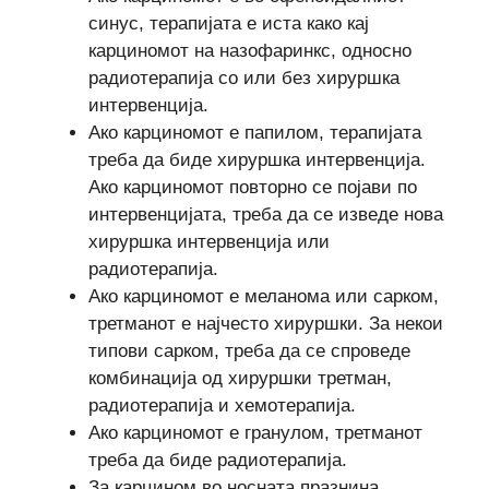
синус, терапијата е иста како кај
карциномот на назофаринкс, односно
радиотерапија со или без хируршка
интервенција.
Ако карциномот е папилом, терапијата
треба да биде хируршка интервенција.
Ако карциномот повторно се појави по
интервенцијата, треба да се изведе нова
хируршка интервенција или
радиотерапија.
Ако карциномот е меланома или сарком,
третманот е најчесто хируршки. За некои
типови сарком, треба да се спроведе
комбинација од хируршки третман,
радиотерапија и хемотерапија.
Ако карциномот е гранулом, третманот
треба да биде радиотерапија.
За карцином во носната празнина,