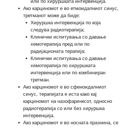
или по хируршката интервенција.
Ако карциномот е во етмоидалниот синус,
третманот може да биде:
Хируршка интервенција по која
следува радиотерапија;
Клинички испитувања со давање
хемотерапија пред или по
радијационата терапија;
Клинички испитувања со давање
хемотерапија по хируршката
интервенција или по комбиниран
третман.
Ако карциномот е во сфеноидалниот
синус, терапијата е иста како кај
карциномот на назофаринксот, односно
радиотерапија со или без хируршка
интервенција.
Ако карциномот е во носната празнина, се