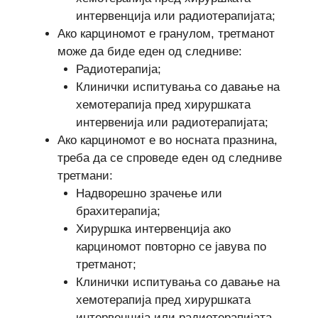
интервенција или радиотерапијата;
Ако карциномот е гранулом, третманот
може да биде еден од следниве:
Радиотерапија;
Клинички испитувања со давање на
хемотерапија пред хируршката
интервенија или радиотерапијата;
Ако карциномот е во носната празнина,
треба да се спроведе еден од следниве
третмани:
Надворешно зрачење или
брахитерапија;
Хируршка интервенција ако
карциномот повторно се јавува по
третманот;
Клинички испитувања со давање на
хемотерапија пред хируршката
интервенција или радиотерапијата.