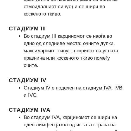
етмоидалниот синус) и се шири во
коскеното ткиво.
СТАДИУМ III
Во стадиум III карциномот се наоѓа во
едно од следниве места: очните дупки,
максиларниот синус, покривот на усната
празнина или коскеното ткиво помеѓу
очите.
СТАДИУМ IV
Стадиум IV е поделен на стадиум IVA, IVB
и IVC.
СТАДИУМ IVA
Во стадиум IVA, карциномот се шири на
еден лимфен јазол од истата страна на