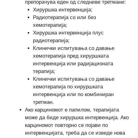
препорачува еден од следниве третмани:
Хируршка интервенција;
Радиотерапија со или без
хемотерапија;
Хируршка интервенција плус
радиотерапија;
Клинички испитувања со давање
хемотерапија пред хируршката
интервенција или радијационата
терапија;
Клинички испитувања со давање
хемотерапија по хируршката
интервенција или по комбиниран
третман.
Ако карциномот е папилом, терапијата
може да биде хируршка интервенција. Ако
карциномот повторно се појави по
интервенцијата, треба да се изведе нова