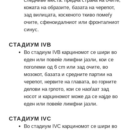
следниве места: предна страна на очите,
кожата на образите, базата на черепот,
зад вилицата, коскеното ткиво помеѓу
очите, сфеноидалниот или фронталниот
синус.
СТАДИУМ IVB
Во стадиум IVB карциномот се шири во
еден или повеќе лимфни јазли, кои се
поголеми од 6 cm или зад очите, во
мозокот, базата и средните партии на
черепот, нервите на главата, во горните
делови на грлото, кои се наоѓаат зад
носот и карциномот може да се најде во
еден или повеќе лимфни јазли.
СТАДИУМ IVC
Во стадиум IVC карциномот се шири во