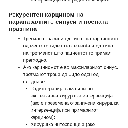
Рекурентен карцином на
параназалните синуси и носната
празнина
Третманот зависи од типот на карциномот,
од местото каде што се наоѓа и од типот
на третманот што пациентот го примал
претходно.
Ако карциномот е во максиларниот синус,
третманот треба да биде еден од
следниве:
Радиотерапија сама или по
екстензивна хируршка интервенција
(ако е преземена ограничена хируршка
интервенција при примарниот
карцином);
Хируршка интервенција (ако