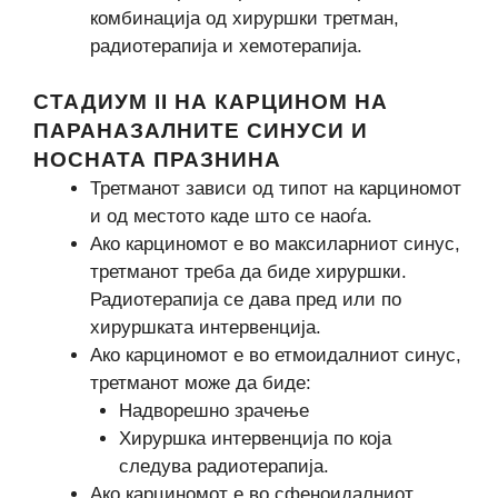
комбинација од хируршки третман,
радиотерапија и хемотерапија.
СТАДИУМ II НА КАРЦИНОМ НА
ПАРАНАЗАЛНИТЕ СИНУСИ И
НОСНАТА ПРАЗНИНА
Третманот зависи од типот на карциномот
и од местото каде што се наоѓа.
Ако карциномот е во максиларниот синус,
третманот треба да биде хируршки.
Радиотерапија се дава пред или по
хируршката интервенција.
Ако карциномот е во етмоидалниот синус,
третманот може да биде:
Надворешно зрачење
Хируршка интервенција по која
следува радиотерапија.
Ако карциномот е во сфеноидалниот