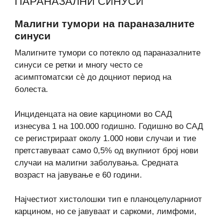
ПАРАНАЗАЛНИ СИНУСИ
Малигни тумори на параназалните
синуси
Малигните тумори со потекло од параназалните
синуси се ретки и многу често се
асимптоматски сè до доцниот период на
болеста.
Инциденцата на овие карциноми во САД
изнесува 1 на 100.000 годишно. Годишно во САД
се регистрираат околу 1.000 нови случаи и тие
претставуваат само 0,5% од вкупниот број нови
случаи на малигни заболувања. Средната
возраст на јавување е 60 години.
Најчестиот хистолошки тип е планоцелуларниот
карцином, но се јавуваат и саркоми, лимфоми,