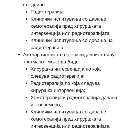
следниве:
Радиотерапија;
Клинички испитувања со давање
хемотерапија пред хируршката
интервенција или радиотерапијата;
Клинички испитувања со давање на
радиотерапија.
Ако карциномот е во етмоидалниот синус,
третманот може да биде:
Хируршка интервенција по која
следува радиотерапија;
Радиотерапија по која следува
хируршка интервенција;
Хемотерапија и радиотерапија давани
истовремено;
Клинички испитувања со давање
хемотерапија пред хируршката
интервенција или радиотерапијата.