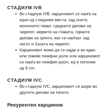
СТАДИУМ IVB
Во стадиум IVB, карциномот се наоѓа на
едно од следниве места: зад очите,
мозочното ткиво, средните делови на
черепот, нервите на главата, горните
делови на грлото, кои се наоѓаат зад
носот и базата на черепот.
Карциномот може да се најде и во еден
или повеќе лимфни јазли или карциномот
се наоѓа во лимфен јазол, кој е поголем
од 6 cm.
СТАДИУМ IVC
Во стадиум IVC, карциномот се шири во
другите делови на телото.
Рекурентен карцином