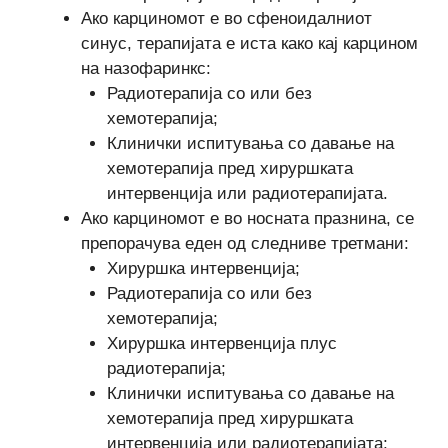
Ако карциномот е во сфеноидалниот
синус, терапијата е иста како кај карцином
на назофаринкс:
Радиотерапија со или без
хемотерапија;
Клинички испитувања со давање на
хемотерапија пред хируршката
интервенција или радиотерапијата.
Ако карциномот е во носната празнина, се
препорачува еден од следниве третмани:
Хируршка интервенција;
Радиотерапија со или без
хемотерапија;
Хируршка интервенција плус
радиотерапија;
Клинички испитувања со давање на
хемотерапија пред хируршката
интервенција или радиотерапијата;