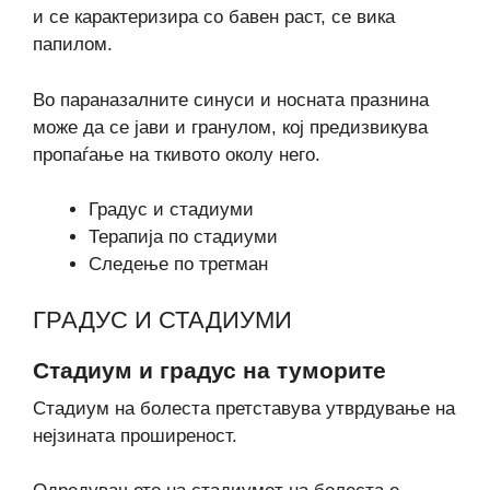
и се карактеризира со бавен раст, се вика
папилом.
Во параназалните синуси и носната празнина
може да се јави и гранулом, кој предизвикува
пропаѓање на ткивото околу него.
Градус и стадиуми
Терапија по стадиуми
Следење по третман
ГРАДУС И СТАДИУМИ
Стадиум и градус на туморите
Стадиум на болеста претставува утврдување на
нејзината проширеност.