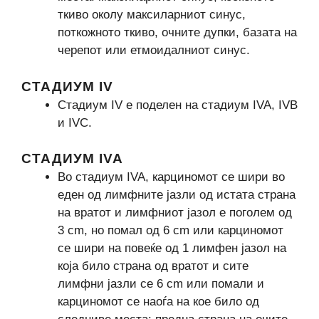
ткиво околу максиларниот синус,
поткожното ткиво, очните дупки, базата на
черепот или етмоидалниот синус.
СТАДИУМ IV
Стадиум IV е поделен на стадиум IVA, IVB
и IVC.
СТАДИУМ IVA
Во стадиум IVA, карциномот се шири во
еден од лимфните јазли од истата страна
на вратот и лимфниот јазол е поголем од
3 cm, но помал од 6 cm или карциномот
се шири на повеќе од 1 лимфен јазол на
која било страна од вратот и сите
лимфни јазли се 6 cm или помали и
карциномот се наоѓа на кое било од