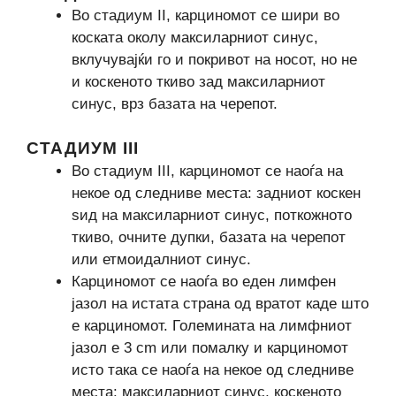
Во стадиум II, карциномот се шири во
коската околу максиларниот синус,
вклучувајќи го и покривот на носот, но не
и коскеното ткиво зад максиларниот
синус, врз базата на черепот.
СТАДИУМ III
Во стадиум III, карциномот се наоѓа на
некое од следниве места: задниот коскен
ѕид на максиларниот синус, поткожното
ткиво, очните дупки, базата на черепот
или етмоидалниот синус.
Карциномот се наоѓа во еден лимфен
јазол на истата страна од вратот каде што
е карциномот. Големината на лимфниот
јазол е 3 cm или помалку и карциномот
исто така се наоѓа на некое од следниве
места: максиларниот синус, коскеното