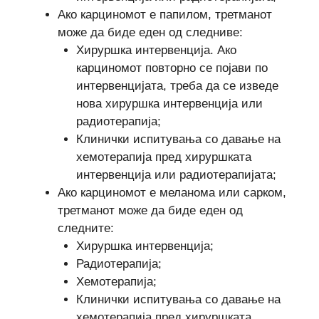
Ако карциномот е папилом, третманот
може да биде еден од следниве:
Хируршка интервенција. Ако
карциномот повторно се појави по
интервенцијата, треба да се изведе
нова хируршка интервенција или
радиотерапија;
Клинички испитувања со давање на
хемотерапија пред хируршката
интервенција или радиотерапијата;
Ако карциномот е меланома или сарком,
третманот може да биде еден од
следните:
Хируршка интервенција;
Радиотерапија;
Хемотерапија;
Клинички испитувања со давање на
хемотерапија пред хируршката