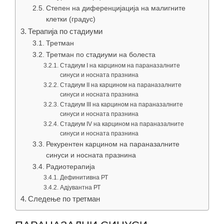
Степен на диференцијација на малигните
клетки (градус)
Терапија по стадиуми
Третман
Третман по стадиуми на болеста
Стадиум I на карцином на параназалните
синуси и носната празнина
Стадиум II на карцином на параназалните
синуси и носната празнина
Стадиум III на карцином на параназалните
синуси и носната празнина
Стадиум IV на карцином на параназалните
синуси и носната празнина
Рекурентен карцином на параназалните
синуси и носната празнина
Радиотерапија
Дефинитивна РТ
Адјувантна РТ
Следење по третман