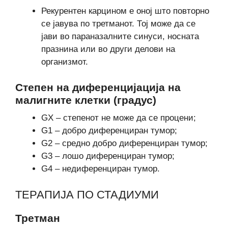
Рекурентен карцином е оној што повторно
се јавува по третманот. Тој може да се
јави во параназалните синуси, носната
празнина или во други делови на
организмот.
Степен на диференцијација на
малигните клетки (градус)
GX – степенот не може да се процени;
G1 – добро диференциран тумор;
G2 – средно добро диференциран тумор;
G3 – лошо диференциран тумор;
G4 – недиференциран тумор.
ТЕРАПИЈА ПО СТАДИУМИ
Третман