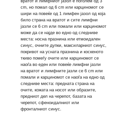
вратот и лимфниот јазол е поголем од 3
cm, но помал од 6 cm или карциномот се
шири на повеќе од 1 лимфен јазол од која
било страна на вратот и сите лимфни
јазли се 6 cm или помали или карциномот
може да се најде во едно од следниве
места: носна празнина или етмоидален
синус, очните дупки, максиларниот синус,
покривот на усната празнина и коскеното
ткиво помеѓу очите или карциномот се
наоѓа во еден или повеќе лимфни јазли
на вратот и лимфните јазли се 6 cm или
помали и карциномот се наоѓа на едно од
следниве места: предната страна на
очите, кожата на носот или образите,
предниот дел на черепот, базата на
черепот, сфеноидалниот или
фронталниот синус.