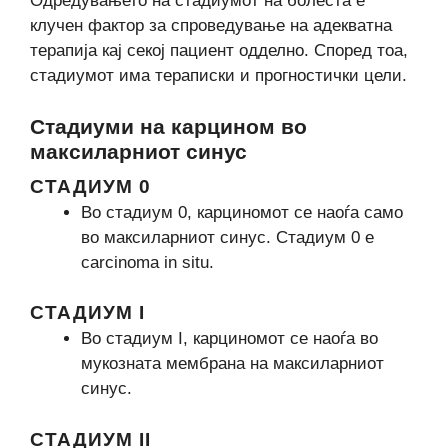
Одредувањето на стадиумот на болеста е
клучен фактор за спроведување на адекватна
терапија кај секој пациент одделно. Според тоа,
стадиумот има тераписки и прогностички цели.
Стадиуми на карцином во
максиларниот синус
СТАДИУМ 0
Во стадиум 0, карциномот се наоѓа само
во максиларниот синус. Стадиум 0 е
carcinoma in situ.
СТАДИУМ I
Во стадиум I, карциномот се наоѓа во
мукозната мембрана на максиларниот
синус.
СТАДИУМ II