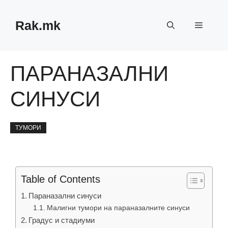
Skip
to
Rak.mk
Menu
content
ПАРАНАЗАЛНИ
СИНУСИ
ТУМОРИ
Table of Contents
Параназални синуси
Малигни тумори на параназалните синуси
Градус и стадиуми