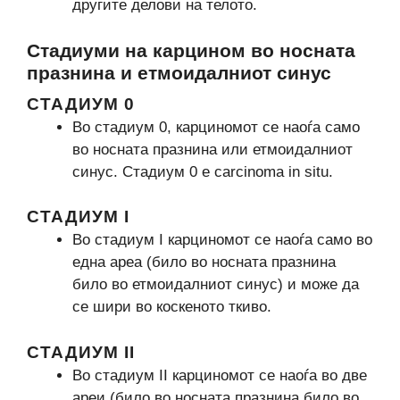
другите делови на телото.
Стадиуми на карцином во носната
празнина и етмоидалниот синус
СТАДИУМ 0
Во стадиум 0, карциномот се наоѓа само
во носната празнина или етмоидалниот
синус. Стадиум 0 е carcinoma in situ.
СТАДИУМ I
Во стадиум I карциномот се наоѓа само во
една ареа (било во носната празнина
било во етмоидалниот синус) и може да
се шири во коскеното ткиво.
СТАДИУМ II
Во стадиум II карциномот се наоѓа во две
ареи (било во носната празнина било во