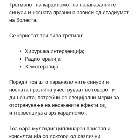
Третманот на карциномот на параназалните
синуси и носната празнина зависи од стадиумот
на болеста.
Се користат три типа третман:
Хируршка интервенција;
Радиотерапија;
Хемотерапија.
Поради тоа што параназалните синуси и
носната празнина учествуваат во говорот и
дишењето, потребни се специјални мерки за
отстранување на несаканите ефекти од
интервенцијата врз карциномот.
Тоа бара мултидисциплинарен пристап и
консултација со доктори од различни