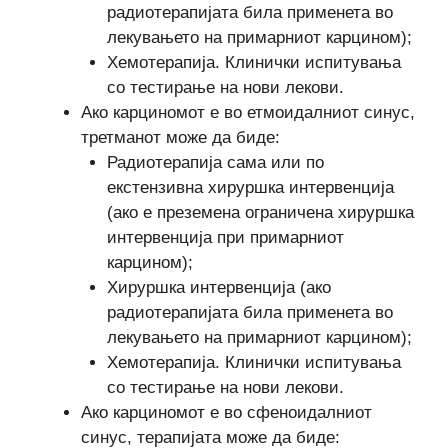
радиотерапијата била применета во
лекувањето на примарниот карцином);
Хемотерапија. Клинички испитувања
со тестирање на нови лекови.
Ако карциномот е во етмоидалниот синус,
третманот може да биде:
Радиотерапија сама или по
екстензивна хируршка интервенција
(ако е преземена ограничена хируршка
интервенција при примарниот
карцином);
Хируршка интервенција (ако
радиотерапијата била применета во
лекувањето на примарниот карцином);
Хемотерапија. Клинички испитувања
со тестирање на нови лекови.
Ако карциномот е во сфеноидалниот
синус, терапијата може да биде: