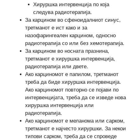
Хируршка интервенција по која
следува радиотерапија.
За карцином во сфеноидалниот синус,
третманот е ист како и за
назофарингеален карцином, односно
радиотерапија со или без хемотерапија.
За карцином во носната празнина,
третманот е хируршка интервенција,
радиотерапија или двете.
Ако карциномот е папилом, третманот
треба да биде хируршка интервенција.
Ако карциномот повторно се појави по
интервенцијата, треба да се изведе нова
хируршка интервенција или
радиотерапија.
Ако карциномот е меланома или сарком,
третманот е најчесто хируршки. За некои
типови сарком, треба да се спроведе