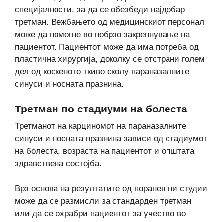
специјалности, за да се обезбеди најдобар
третман. Вежбањето од медицинскиот персонал
може да помогне во побрзо закрепнување на
пациентот. Пациентот може да има потреба од
пластична хирургија, доколку се отстрани голем
дел од коскеното ткиво околу параназалните
синуси и носната празнина.
Третман по стадиуми на болеста
Третманот на карциномот на параназалните
синуси и носната празнина зависи од стадиумот
на болеста, возраста на пациентот и општата
здравствена состојба.
Врз основа на резултатите од поранешни студии
може да се размисли за стандарден третман
или да се охрабри пациентот за учество во