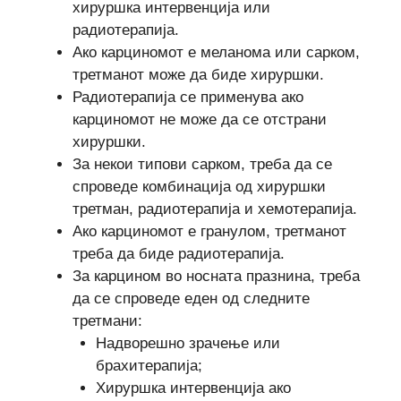
хируршка интервенција или
радиотерапија.
Ако карциномот е меланома или сарком,
третманот може да биде хируршки.
Радиотерапија се применува ако
карциномот не може да се отстрани
хируршки.
За некои типови сарком, треба да се
спроведе комбинација од хируршки
третман, радиотерапија и хемотерапија.
Ако карциномот е гранулом, третманот
треба да биде радиотерапија.
За карцином во носната празнина, треба
да се спроведе еден од следните
третмани:
Надворешно зрачење или
брахитерапија;
Хируршка интервенција ако