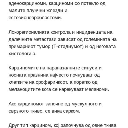
аденокарциноми, карциноми со потекло од
малите плунчни жлезди и
естезионевробластоми.
Локорегионалната контрола и инциденцата на
далечните метастази зависат од големината на
примарниот тумор (Т-стадиумот) и од неговата
хистологија.
Карциномите на параназалните синуси и
носната празнина најчесто почнуваат од
клетките на орофаринксот, а поретко од
меланоцитите кога се нарекуваат меланоми.
Ако карциномот започне од мускулното и
сврзното ткиво, се вика сарком.
Друг тип карцином, кој започнува од овие ткива