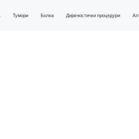
а
Тумори
Болка
Дијагностички процедури
Ал