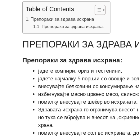
Table of Contents
Препораки за здрава исхрана
Препораки за здрава исхрана:
ПРЕПОРАКИ ЗА ЗДРАВА 
Препораки за здрава исхрана:
јадете компири, ориз и тестенини,
јадете најмалку 5 порции со овошје и зе
внесувајте белковини со консумирање н
избегнувајте масно црвено месо, свинск
помалку внесувајте шеќер во исхраната,
Здравата исхрана го ограничува внесот 
но тука се вбројува и внесот на „скриени
храна.
помалку внесувајте сол во исхраната, до