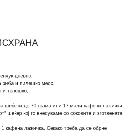
ИСХРАНА
ленчук дневно,
а риба и пилешко месо,
о и телешко,
на шеќери до 70 грама или 17 мали кафени лажички,
от“ шеќер кој го внесуваме со соковите и зготвената
 1 кафена лажичка. Секако треба да се обрне