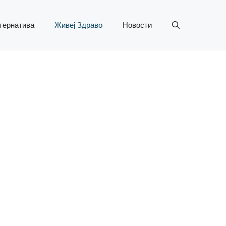
тернатива
Живеј Здраво
Новости