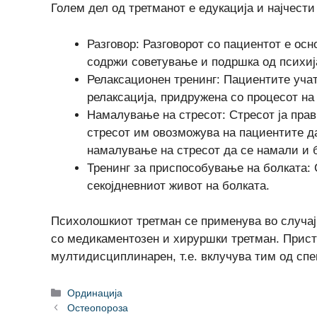
Голем дел од третманот е едукација и најчест
Разговор: Разговорот со пациентот е осн
содржи советување и подршка од психија
Релаксационен тренинг: Пациентите учат
релаксација, придружена со процесот н
Намалување на стресот: Стресот ја пра
стресот им овозможува на пациентите да
намалување на стресот да се намали и 
Тренинг за приспособување на болката: 
секојдневниот живот на болката.
Психолошкиот третман се применува во случај 
со медикаментозен и хируршки третман. Приста
мултидисциплинарен, т.е. вклучува тим од спе
Categories
Ординација
Остеопороза