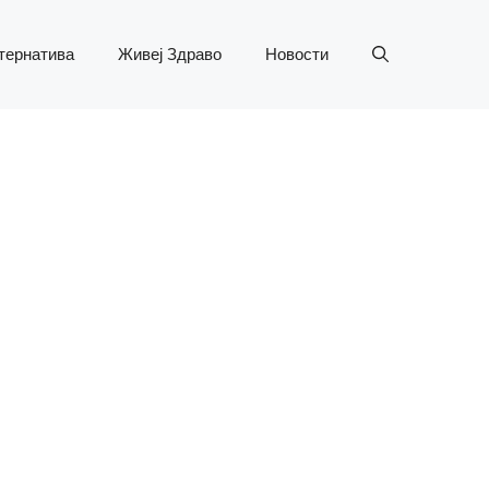
тернатива
Живеј Здраво
Новости