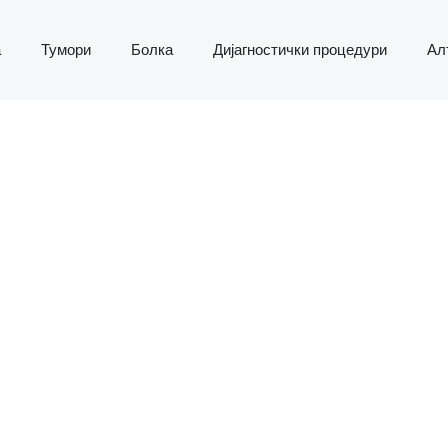
а
Тумори
Болка
Дијагностички процедури
Ал