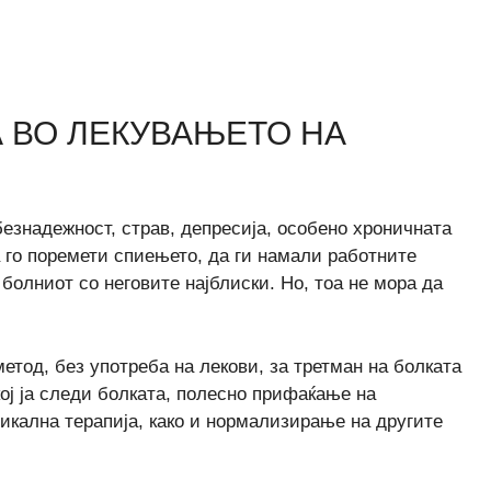
 ВО ЛЕКУВАЊЕТО НА
безнадежност, страв, депресија, особено хроничната
а го поремети спиењето, да ги намали работните
болниот со неговите најблиски. Но, тоа не мора да
тод, без употреба на лекови, за третман на болката
кој ја следи болката, полесно прифаќање на
икална терапија, како и нормализирањe на другите