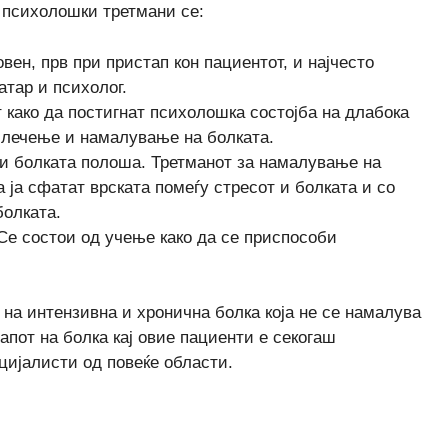
и психолошки третмани се:
овен, прв при пристап кон пациентот, и најчесто
тар и психолог.
 како да постигнат психолошка состојба на длабока
а лечење и намалување на болката.
ви болката полоша. Третманот за намалување на
 ја сфатат врската помеѓу стресот и болката и со
болката.
Се состои од учење како да се приспособи
на интензивна и хронична болка која не се намалува
пот на болка кај овие пациенти е секогаш
цијалисти од повеќе области.