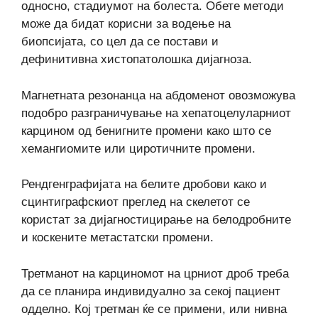
односно, стадиумот на болеста. Обете методи
може да бидат корисни за водење на
биопсијата, со цел да се постави и
дефинитивна хистопатолошка дијагноза.
Магнетната резонанца на абдоменот овозможува
подобро разграничување на хепатоцелуларниот
карцином од бенигните промени како што се
хемангиомите или циротичните промени.
Рендгенграфијата на белите дробови како и
сцинтиграфскиот преглед на скелетот се
користат за дијагностицирање на белодробните
и коскените метастатски промени.
Третманот на карциномот на црниот дроб треба
да се планира индивидуално за секој пациент
одделно. Кој третман ќе се примени, или нивна