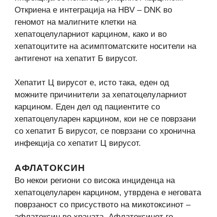
Откриена е интеграција на HBV – DNK во
геномот на малигните клетки на
хепатоцелуларниот карцином, како и во
хепатоцитите на асимптоматските носители на
антигенот на хепатит Б вирусот.
Хепатит Ц вирусот е, исто така, еден од
можните причинители за хепатоцелуларниот
карцином. Еден дел од пациентите со
хепатоцелуларен карцином, кои не се поврзани
со хепатит Б вирусот, се поврзани со хронична
инфекција со хепатит Ц вирусот.
АФЛАТОКСИН
Во некои региони со висока инциденца на
хепатоцелуларен карцином, утврдена е неговата
поврзаност со присуството на микотоксинот –
афлатоксин во храната. Афлатоксинот го