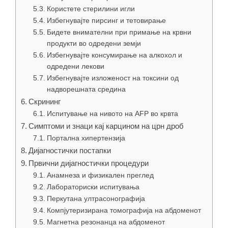
Користете стерилини игли
Избегнувајте пирсинг и тетовирање
Бидете внимателни при примање на крвни
продукти во одредени земји
Избегнувајте консумирање на алкохол и
одредени лекови
Избегнувајте изложеност на токсини од
надворешната средина
Скрининг
Испитување на нивото на АFP во крвта
Симптоми и знаци кај карцином на црн дроб
Портална хипертензија
Дијагностички постапки
Првични дијагностички процедури
Анамнеза и физикален преглед
Лабораториски испитувања
Перкутана ултрасонографија
Компјутеризирана томографија на абдоменот
Магнетна резонанца на абдоменот