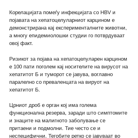
Корелацијата помеѓу инфекцијата со HBV и
појавата на хепатоцелуларниот карцином е
демонстрирана кај експерименталните животни,
а многу епидемиолошки студии го потврдуваат
овој факт.
Ризикот за појава на хепатоцелуларен карцином
е 100 пати поголем кај носителите на вирусот на
хепатитот Б и туморот се јавува, воглавно
паралелно со преваленцата на вируот на
хепатитот Б.
Црниот дроб е орган кој има голема
функционална резерва, заради што симптомите
и знаците на малигното заболување се
притаени и подмолни. Тие често се и
неспецифични. Тегобите ретко се јавуваат во