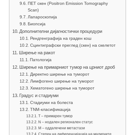
ПЕТ скен (Positron Emission Tomography
Scan)
Лапароскопија
Биопсија
Дополнителни дијагностички процедури
Рендгенграфија на граден кош
Сцинтиграфски преглед (скен) на скелетот
Ширење на ракот
Патологија
Ширење на примарниот тумор на црниот дроб
Директно ширење на туморот
Лимфогено ширење на туморот
Хематогено ширење на туморот
Градус и стадиуми
Стадиуми на болеста
TNM-класификација
T – примарен тумор
N – нодален регионален статус
M – оддалечени метастази
Степен на диференцијација на малигните