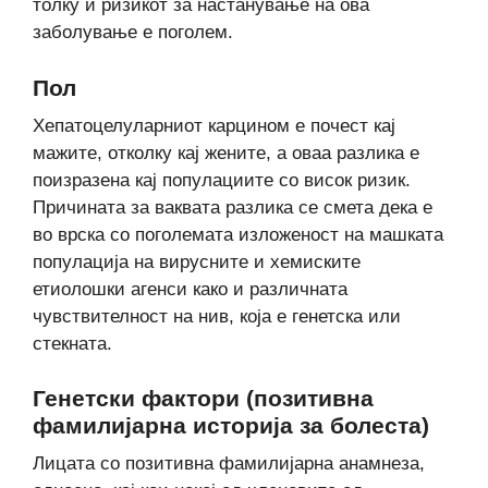
толку и ризикот за настанување на ова
заболување е поголем.
Пол
Хепатоцелуларниот карцином е почест кај
мажите, отколку кај жените, а оваа разлика е
поизразена кај популациите со висок ризик.
Причината за ваквата разлика се смета дека е
во врска со поголемата изложеност на машката
популација на вирусните и хемиските
етиолошки агенси како и различната
чувствителност на нив, која е генетска или
стекната.
Генетски фактори (позитивна
фамилијарна историја за болеста)
Лицата со позитивна фамилијарна анамнеза,