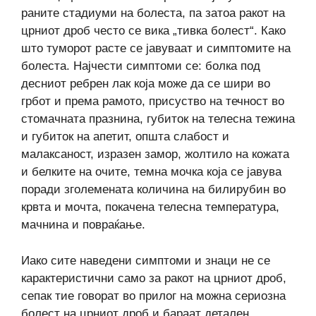
раните стадиуми на болеста, па затоа ракот на
црниот дроб често се вика „тивка болест“. Како
што туморот расте се јавуваат и симптомите на
болеста. Најчести симптоми се: болка под
десниот ребрен лак која може да се шири во
грбот и према рамото, присуство на течност во
стомачната празнина, губиток на телесна тежина
и губиток на апетит, општа слабост и
малаксаност, изразен замор, жолтило на кожата
и белките на очите, темна мочка која се јавува
поради зголемената количина на билирубин во
крвта и мочта, покачена телесна температура,
мачнина и повраќање.
Иако сите наведени симптоми и знаци не се
карактеристични само за ракот на црниот дроб,
сепак тие говорат во прилог на можна сериозна
болест на црниот дроб и бараат детален