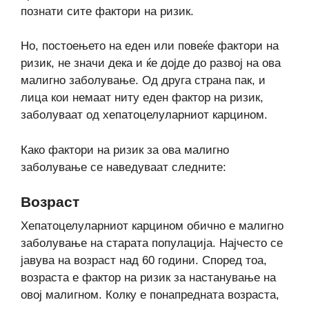
познати сите фактори на ризик.
Но, постоењето на еден или повеќе фактори на
ризик, не значи дека и ќе дојде до развој на ова
малигно заболување. Од друга страна пак, и
лица кои немаат ниту еден фактор на ризик,
заболуваат од хепатоцелуларниот карцином.
Како фактори на ризик за ова малигно
заболување се наведуваат следните:
Возраст
Хепатоцелуларниот карцином обично е малигно
заболување на старата популација. Најчесто се
јавува на возраст над 60 години. Според тоа,
возраста е фактор на ризик за настанување на
овој малигном. Колку е понапредната возраста,