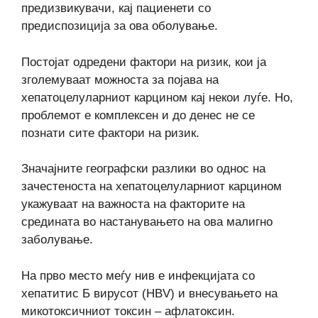
предизвикувачи, кај пациенети со
предиспозиција за ова оболување.
Постојат одредени фактори на ризик, кои ја
зголемуваат можноста за појава на
хепатоцелуларниот карцином кај некои луѓе. Но,
проблемот е комплексен и до денес не се
познати сите фактори на ризик.
Значајните географски разлики во однос на
зачестеноста на хепатоцелуларниот карцином
укажуваат на важноста на факторите на
средината во настанувањето на ова малигно
заболување.
На прво место меѓу нив е инфекцијата со
хепатитис Б вирусот (HBV) и внесувањето на
микотоксичниот токсин – афлатоксин.