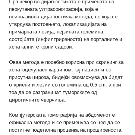
Прв чекор во дијагностиката е примената на
перкутаната ултрасонографија, која е
неинвазивна дијагностичка метода, со која се
утврдува постоењето, локализацијата на
примарната лезија, нејзината големина,
состојбата (инфилтрираноста) на порталните и
хепаталните крвни садови.
Оваа метода е посебно корисна при скрининг за
хепатоцелулаен карцином, кај пациенти со
присутна цироза, бидејќи овозможува да бидат
откриени и лезии со големина од 0.5 cm, а при
тоа да се разграничат туморските од
циротичните чворчиња.
Компјутерската томографија на абдоменот е
ефикасна метода и се применува со цел да се
постигне подетална проценка на проширеноста,