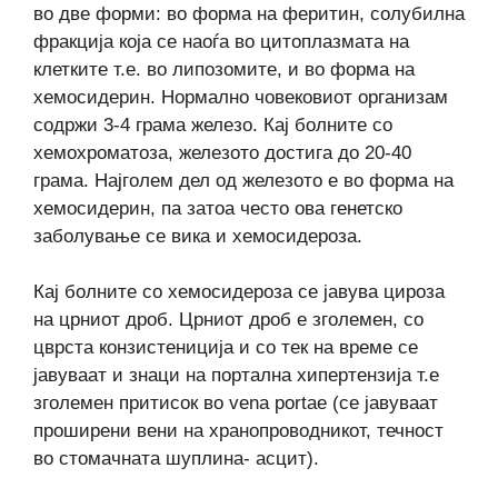
во две форми: во форма на феритин, солубилна
фракција која се наоѓа во цитоплазмата на
клетките т.е. во липозомите, и во форма на
хемосидерин. Нормално човековиот организам
содржи 3-4 грама железо. Кај болните со
хемохроматоза, железото достига до 20-40
грама. Најголем дел од железото е во форма на
хемосидерин, па затоа често ова генетско
заболување се вика и хемосидероза.
Кај болните со хемосидероза се јавува цироза
на црниот дроб. Црниот дроб е зголемен, со
цврста конзистениција и со тек на време се
јавуваат и знаци на портална хипертензија т.е
зголемен притисок во vena portae (се јавуваат
проширени вени на хранопроводникот, течност
во стомачната шуплина- асцит).