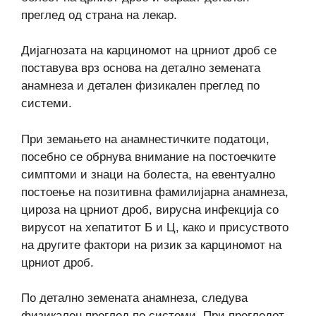
преглед од страна на лекар.
Дијагнозата на карциномот на црниот дроб се
поставува врз основа на детално земената
анамнеза и детален физикален преглед по
системи.
При земањето на анамнестичките податоци,
посебно се обрнува внимание на постоечките
симптоми и знаци на болеста, на евентуално
постоење на позитивна фамилијарна анамнеза,
цироза на црниот дроб, вирусна инфекција со
вирусот на хепатитот Б и Ц, како и присуството
на другите фактори на ризик за карциномот на
црниот дроб.
По детално земената анамнеза, следува
физикален преглед по системи. При прегледот