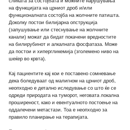
сликата за состојбата и можните нарушувања
на функцијата на црниот дроб и/или
функционалната состојба на жолчните патишта.
Доколку постои билијарна опструкција
(запушување или стеснување на жолчните
канали) можат да бидат покачени вредностите
на билирубинот и алкалната фосфатаза. Може
да постои и хипергликемија (зголемено ниво на
шеќер во крвта).
Кај пациентите кај кои е поставено сомневање
дека боледуваат од малигном на црниот дроб,
неопходно е детално иследување со што ќе се
одреди природата на туморот, неговата локална
проширеност, како и евентуалното постоење на
оддалечени метастази. Тоа е неопходно за
правило планирање на терапијата.