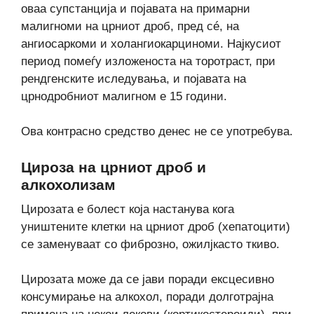
оваа супстанција и појавата на примарни
малигноми на црниот дроб, пред сé, на
ангиосаркоми и холангиокарциноми. Најкусиот
период помеѓу изложеноста на торотраст, при
рендгенските иследувања, и појавата на
црнодробниот малигном е 15 години.
Ова контрасно средство денес не се употребува.
Цироза на црниот дроб и
алкохолизам
Цирозата е болест која настанува кога
уништените клетки на црниот дроб (хепатоцити)
се заменуваат со фиброзно, ожилјкасто ткиво.
Цирозата може да се јави поради ексцесивно
консумирање на алкохол, поради долготрајна