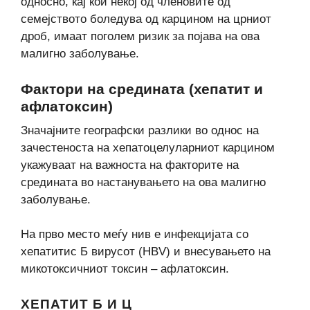
односно, кај кои некој од членовите од
семејството боледува од карцином на црниот
дроб, имаат поголем ризик за појава на ова
малигно заболување.
Фактори на средината (хепатит и
афлатоксин)
Значајните географски разлики во однос на
зачестеноста на хепатоцелуларниот карцином
укажуваат на важноста на факторите на
средината во настанувањето на ова малигно
заболување.
На прво место меѓу нив е инфекцијата со
хепатитис Б вирусот (HBV) и внесувањето на
микотоксичниот токсин – афлатоксин.
ХЕПАТИТ Б И Ц