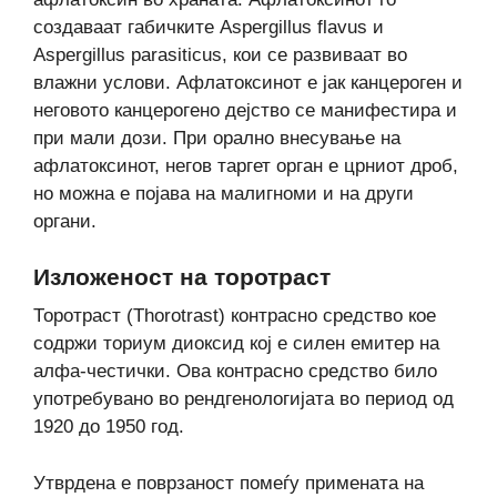
создаваат габичките Aspergillus flavus и
Aspergillus parasiticus, кои се развиваат во
влажни услови. Афлатоксинот е јак канцероген и
неговото канцерогено дејство се манифестира и
при мали дози. При орално внесување на
афлатоксинот, негов таргет орган е црниот дроб,
но можна е појава на малигноми и на други
органи.
Изложеност на торотраст
Торотраст (Thorotrast) контрасно средство кое
содржи ториум диоксид кој е силен емитер на
алфа-честички. Ова контрасно средство било
употребувано во рендгенологијата во период од
1920 до 1950 год.
Утврдена е поврзаност помеѓу примената на