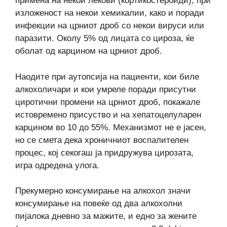
примена на некои лекови (кортикостероиди), при
изложеност на некои хемикалии, како и поради
инфекции на црниот дроб со некои вируси или
паразити. Околу 5% од лицата со цироза, ќе
оболат од карцином на црниот дроб.
Наодите при аутопсија на пациенти, кои биле
алкохоличари и кои умреле поради присутни
циротични промени на црниот дроб, покажале
истовремено присуство и на хепатоцелуларен
карцином во 10 до 55%. Механизмот не е јасен,
но се смета дека хроничниот воспалителен
процес, кој секогаш ја придружува цирозата,
игра одредена улога.
Прекумерно консумирање на алкохол значи
консумирање на повеќе од два алкохолни
пијалока дневно за мажите, и едно за жените