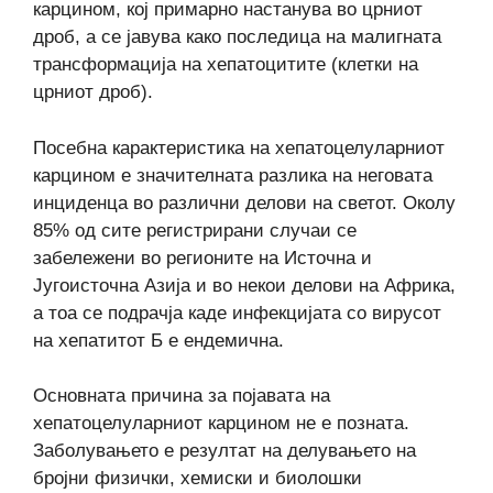
карцином, кој примарно настанува во црниот
дроб, а се јавува како последица на малигната
трансформација на хепатоцитите (клетки на
црниот дроб).
Посебна карактеристика на хепатоцелуларниот
карцином е значителната разлика на неговата
инциденца во различни делови на светот. Околу
85% од сите регистрирани случаи се
забележени во регионите на Источна и
Југоисточна Азија и во некои делови на Африка,
а тоа се подрачја каде инфекцијата со вирусот
на хепатитот Б е ендемична.
Основната причина за појавата на
хепатоцелуларниот карцином не е позната.
Заболувањето е резултат на делувањето на
бројни физички, хемиски и биолошки