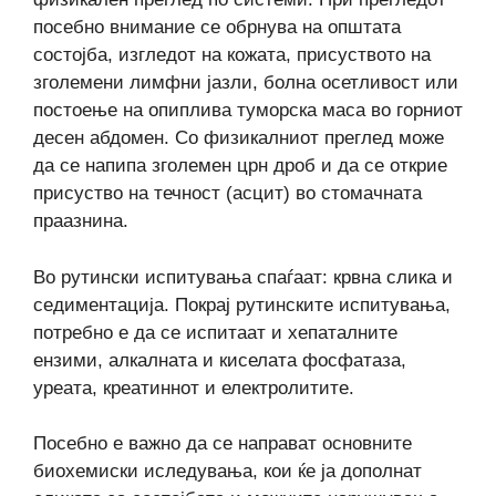
посебно внимание се обрнува на општата
состојба, изгледот на кожата, присуството на
зголемени лимфни јазли, болна осетливост или
постоење на опиплива туморска маса во горниот
десен абдомен. Со физикалниот преглед може
да се напипа зголемен црн дроб и да се открие
присуство на течност (асцит) во стомачната
праазнина.
Во рутински испитувања спаѓаат: крвна слика и
седиментација. Покрај рутинските испитувања,
потребно е да се испитаат и хепаталните
ензими, алкалната и киселата фосфатаза,
уреата, креатиннот и електролитите.
Посебно е важно да се направат основните
биохемиски иследувања, кои ќе ја дополнат