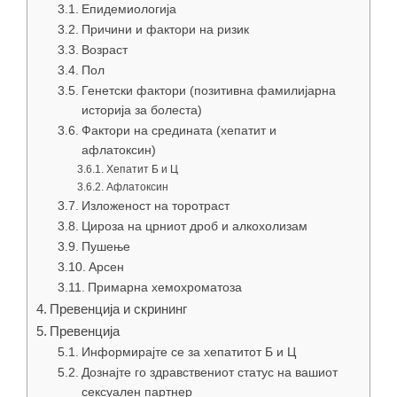
Епидемиологија
Причини и фактори на ризик
Возраст
Пол
Генетски фактори (позитивна фамилијарна
историја за болеста)
Фактори на средината (хепатит и
афлатоксин)
Хепатит Б и Ц
Афлатоксин
Изложеност на торотраст
Цироза на црниот дроб и алкохолизам
Пушење
Арсен
Примарна хемохроматоза
Превенција и скрининг
Превенција
Информирајте се за хепатитот Б и Ц
Дознајте го здравствениот статус на вашиот
сексуален партнер