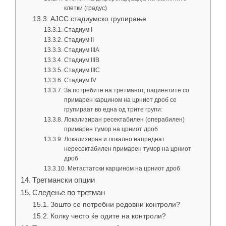
клетки (градус)
AJCC стадиумско групирање
Стадиум I
Стадиум II
Стадиум IIIA
Стадиум IIIB
Стадиум IIIC
Стадиум IV
За потребите на третманот, пациентите со
примарен карцином на црниот дроб се
групираат во една од трите групи:
Локализиран ресектабилен (операбилен)
примарен тумор на црниот дроб
Локализиран и локално напреднат
нересектабилен примарен тумор на црниот
дроб
Метастатски карцином на црниот дроб
Третмански опции
Следење по третман
Зошто се потребни редовни контроли?
Колку често ќе одите на контроли?