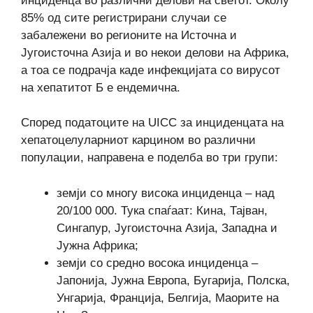
инциденца во различни делови на светот. Околу
85% од сите регистрирани случаи се
забалежени во регионите на Источна и
Југоисточна Азија и во некои делови на Африка,
а тоа се подрачја каде инфекцијата со вирусот
на хепатитот Б е ендемична.
Според податоците на UICC за инциденцата на
хепатоцелуларниот карцином во различни
популации, направена е поделба во три групи:
земји со многу висока инциденца – над
20/100 000. Тука спаѓаат: Кина, Тајван,
Сингапур, Југоисточна Азија, Западна и
Јужна Африка;
земји со средно восока инциденца –
Јапонија, Јужна Европа, Бугарија, Полска,
Унгарија, Франција, Белгија, Маорите на