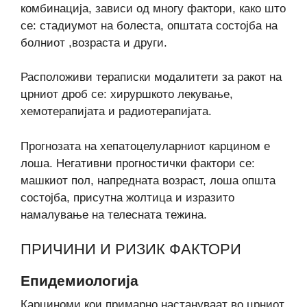
комбинација, зависи од многу фактори, како што
се: стадиумот на болеста, општата состојба на
болниот ,возраста и други.
Расположиви тераписки модалитети за ракот на
црниот дроб се: хируршкото лекување,
хемотерапијата и радиотерапијата.
Прогнозата на хепатоцелуларниот карцином е
лоша. Негативни прогностички фактори се:
машкиот пол, напредната возраст, лоша општа
состојба, присутна жолтица и изразито
намалување на телесната тежина.
ПРИЧИНИ И РИЗИК ФАКТОРИ
Епидемиологија
Карциноми кои примарно настануваат во црниот