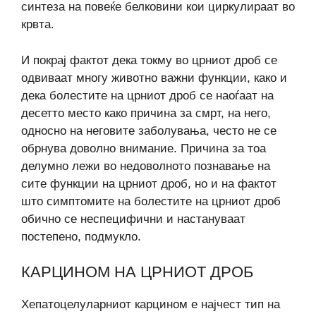
синтеза на повеќе белковини кои циркулираат во
крвта.
И покрај фактот дека токму во црниот дроб се
одвиваат многу животно важни функции, како и
дека болестите на црниот дроб се наоѓаат на
десетто место како причина за смрт, на него,
односно на неговите заболувања, често не се
обрнува доволно внимание. Причина за тоа
делумно лежи во недоволното познавање на
сите функции на црниот дроб, но и на фактот
што симптомите на болестите на црниот дроб
обично се неспецифични и настануваат
постепено, подмукло.
КАРЦИНОМ НА ЦРНИОТ ДРОБ
Хепатоцелуларниот карцином е најчест тип на