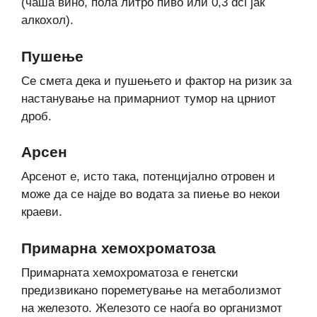
(чаша вино, пола литро пиво или 0,3 dcl јак
алкохол).
Пушење
Се смета дека и пушењето и фактор на ризик за
настанување на примарниот тумор на црниот
дроб.
Арсен
Арсенот е, исто така, потенцијално отровен и
може да се најде во водата за пиење во некои
краеви.
Примарна хемохроматоза
Примарната хемохроматоза е генетски
предизвикано пореметување на метаболизмот
на железото. Железото се наоѓа во организмот