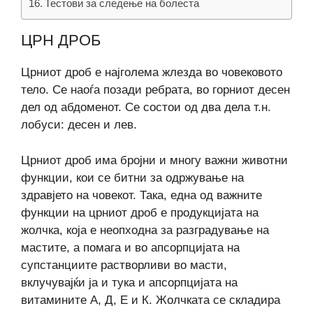
Тестови за следење на болеста
ЦРН ДРОБ
Црниот дроб е најголема жлезда во човековото
тело. Се наоѓа позади ребрата, во горниот десен
дел од абдоменот. Се состои од два дела т.н.
лобуси: десен и лев.
Црниот дроб има бројни и многу важни животни
функции, кои се битни за одржување на
здравјето на човекот. Така, една од важните
функции на црниот дроб е продукцијата на
жолчка, која е неопходна за разградување на
мастите, а помага и во апсорпцијата на
супстанциите растворливи во масти,
вклучувајќи ја и тука и апсорпцијата на
витамините А, Д, Е и К. Жолчката се складира