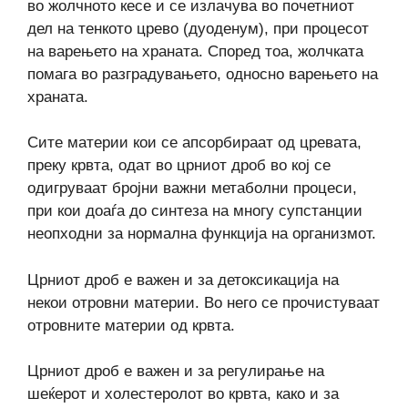
во жолчното кесе и се излачува во почетниот
дел на тенкото црево (дуоденум), при процесот
на варењето на храната. Според тоа, жолчката
помага во разградувањето, односно варењето на
храната.
Сите материи кои се апсорбираат од цревата,
преку крвта, одат во црниот дроб во кој се
одигруваат бројни важни метаболни процеси,
при кои доаѓа до синтеза на многу супстанции
неопходни за нормална функција на организмот.
Црниот дроб е важен и за детоксикација на
некои отровни материи. Во него се прочистуваат
отровните материи од крвта.
Црниот дроб е важен и за регулирање на
шеќерот и холестеролот во крвта, како и за