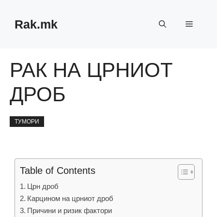
Skip
to
Rak.mk
Menu
content
РАК НА ЦРНИОТ
ДРОБ
ТУМОРИ
Table of Contents
Црн дроб
Карцином на црниот дроб
Причини и ризик фактори