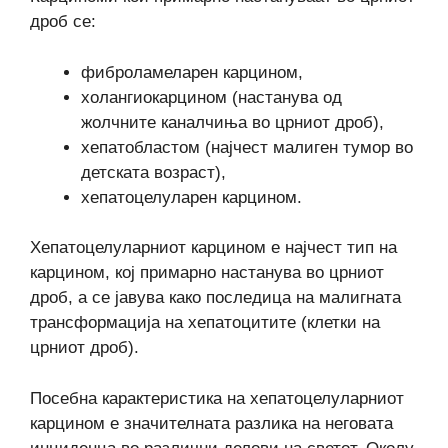
дроб се:
фиброламеларен карцином,
холангиокарцином (настанува од
жолчните каналчиња во црниот дроб),
хепатобластом (најчест малиген тумор во
детската возраст),
хепатоцелуларен карцином.
Хепатоцелуларниот карцином е најчест тип на
карцином, кој примарно настанува во црниот
дроб, а се јавува како последица на малигната
трансформација на хепатоцитите (клетки на
црниот дроб).
Посебна карактеристика на хепатоцелуларниот
карцином е значителната разлика на неговата