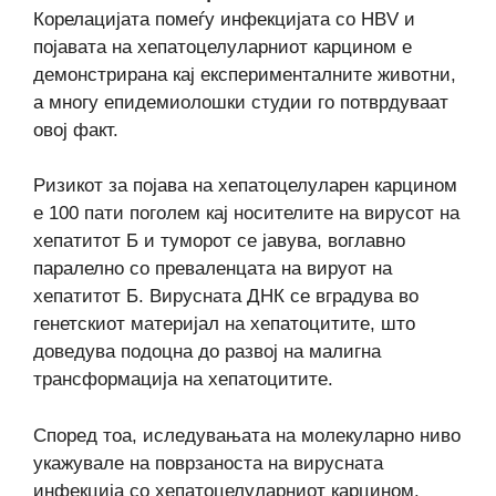
Корелацијата помеѓу инфекцијата со HBV и
појавата на хепатоцелуларниот карцином е
демонстрирана кај експерименталните животни,
а многу епидемиолошки студии го потврдуваат
овој факт.
Ризикот за појава на хепатоцелуларен карцином
е 100 пати поголем кај носителите на вирусот на
хепатитот Б и туморот се јавува, воглавно
паралелно со преваленцата на вируот на
хепатитот Б. Вирусната ДНК се вградува во
генетскиот материјал на хепатоцитите, што
доведува подоцна до развој на малигна
трансформација на хепатоцитите.
Според тоа, иследувањата на молекуларно ниво
укажувале на поврзаноста на вирусната
инфекција со хепатоцелуларниот карцином.