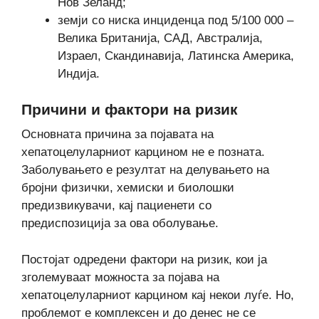
Нов Зеланд;
земји со ниска инциденца под 5/100 000 –
Велика Британија, САД, Австралија,
Израел, Скандинавија, Латинска Америка,
Индија.
Причини и фактори на ризик
Основната причина за појавата на
хепатоцелуларниот карцином не е позната.
Заболувањето е резултат на делувањето на
бројни физички, хемиски и биолошки
предизвикувачи, кај пациенети со
предиспозиција за ова оболување.
Постојат одредени фактори на ризик, кои ја
зголемуваат можноста за појава на
хепатоцелуларниот карцином кај некои луѓе. Но,
проблемот е комплексен и до денес не се