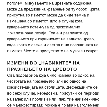
поголем, минувањето на цревната содржина
може да предизвика крварење од туморот. Крвта
присутна во изметот може да биде темна и
измешана со изметот, што е случај кога
крварењето потекнува од проксимално
локализирана лезија. Тоа е и разликата од
крварењето при карциномот на задното црево,
каде крвта е свежа и светла и на површината на
изметот. Често е присуството на мукозен секрет.
ИЗМЕНИ ВО „НАВИКИТЕ“ НА
ПРАЗНЕЊЕТО НА ЦРЕВОТО
Ова подразбира која било измена во однос на
честотата на празнењето или во однос на
конзистенцијата на столицата. Дефекациите се,
во секој случај, нередовни, присутни се периоди
на запек или проливи или, пак, тие наизменично
се манифестираат. Можна е појава на зголемени