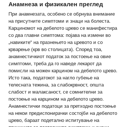
Анамнеза и физикален преглед
При анамнезата, особено се обрнува внимание
на присутните симптоми и знаци на болеста.
Карциномот на дебелото црево се манифестира
со два главни симптома: појава на измени во
„навиките“ на празнењето на цревото и со
крварење (крв во столицата). Според тоа,
анамнестичкиот податок за постоење на овие
симптоми, треба да го наведе лекарот да
помисли на можен карцином на дебелото црево.
Исто така, податокот за нагло губење на
телесната тежина, за слабокрвност, општа
слабост и малаксаност, се сомнителни за
постоење на карцином на дебелото црево.
Анамнестички податоци за претходно постоење
на некои предиспонирачки состојби на дебелото
црево, бараат подетално испитување на