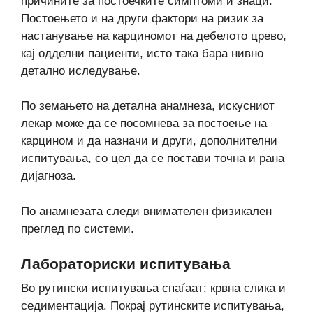
причините за постоечките симптоми и знаци.
Постоењето и на други фактори на ризик за
настанување на карциномот на дебелото црево,
кај одделни пациенти, исто така бара нивно
детално иследување.
По земањето на детална анамнеза, искусниот
лекар може да се посомнева за постоење на
карцином и да назначи и други, дополнителни
испитувања, со цел да се постави точна и рана
дијагноза.
По анамнезата следи внимателен физикален
преглед по системи.
Лабораториски испитувања
Во рутински испитувања спаѓаат: крвна слика и
седиментација. Покрај рутинските испитувања,