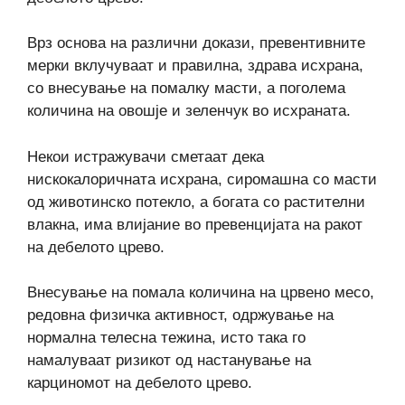
Врз основа на различни докази, превентивните
мерки вклучуваат и правилна, здрава исхрана,
со внесување на помалку масти, а поголема
количина на овошје и зеленчук во исхраната.
Некои истражувачи сметаат дека
нискокалоричната исхрана, сиромашна со масти
од животинско потекло, а богата со растителни
влакна, има влијание во превенцијата на ракот
на дебелото црево.
Внесување на помала количина на црвено месо,
редовна физичка активност, одржување на
нормална телесна тежина, исто така го
намалуваат ризикот од настанување на
карциномот на дебелото црево.