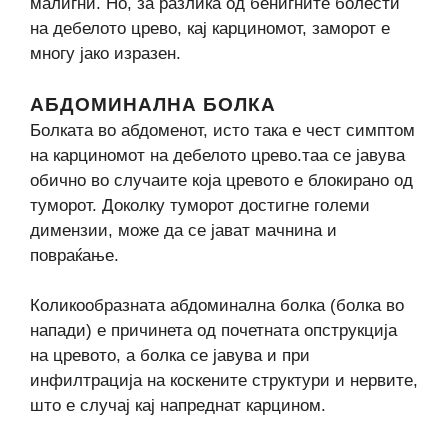
малигни. Но, за разлика од бенигните болести
на дебелото црево, кај карциномот, заморот е
многу јако изразен.
АБДОМИНАЛНА БОЛКА
Болката во абдоменот, исто така е чест симптом
на карциномот на дебелото црево.таа се јавува
обично во случаите која цревото е блокирано од
туморот. Доколку туморот достигне големи
димензии, може да се јават мачнина и
повраќање.
Коликообразната абдоминална болка (болка во
напади) е причинета од почетната опструкција
на цревото, а болка се јавува и при
инфилтрација на коскените структури и нервите,
што е случај кај напреднат карцином.