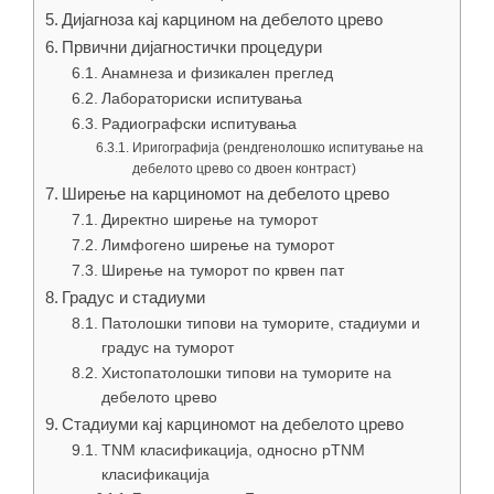
Дијагноза кај карцином на дебелото црево
Првични дијагностички процедури
Анамнеза и физикален преглед
Лабораториски испитувања
Радиографски испитувања
Иригографија (рендгенолошко испитување на
дебелото црево со двоен контраст)
Ширење на карциномот на дебелото црево
Директно ширење на туморот
Лимфогено ширење на туморот
Ширење на туморот по крвен пат
Градус и стадиуми
Патолошки типови на туморите, стадиуми и
градус на туморот
Хистопатолошки типови на туморите на
дебелото црево
Стадиуми кај карциномот на дебелото црево
TNM класификација, односно pTNM
класификација