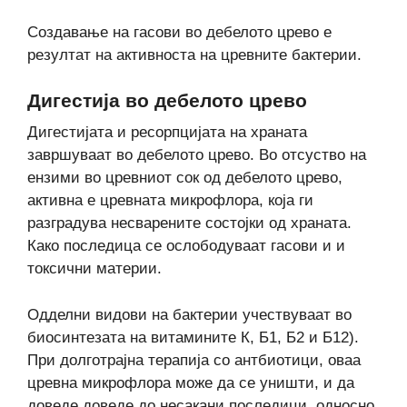
Создавање на гасови во дебелото црево е
резултат на активноста на цревните бактерии.
Дигестија во дебелото црево
Дигестијата и ресорпцијата на храната
завршуваат во дебелото црево. Во отсуство на
ензими во цревниот сок од дебелото црево,
активна е цревната микрофлора, која ги
разградува несварените состојки од храната.
Како последица се ослободуваат гасови и и
токсични материи.
Одделни видови на бактерии учествуваат во
биосинтезата на витамините К, Б1, Б2 и Б12).
При долготрајна терапија со антбиотици, оваа
цревна микрофлора може да се уништи, и да
доведе доведе до несакани последици, односно