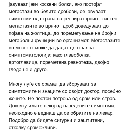
јавуваат јаки коскени болки, ако постојат
метастази во белите дробови, се јавуваат
симптоми од страна на респираторниот систен,
метастазите во црниот дроб доведуваат до
појава на жолтица, до пореметување на бројни
метаболни функции во организмот. Метастазите
во мозокот може да дадат централна
симптоматологија: како главоболка,
вртоглавица, пореметена равнотежа, двојно
гледање и друго.
Многу луѓе се срамат да зборуваат за
симптомите и знаците со својот доктор, посебно
жените. Не постои потреба од срам или страв.
Доколку имате некој од наведените симптоми,
неопходно е веднаш да се обратите на лекар.
Подобро да бидете сигурни и заштитени,
отколку срамежливи.