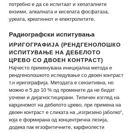
потребно е да се испитаат и хепаталните
ензими, алкалната и киселата фосфатаза,
уреата, креатиннот и електролитите.
Радиографски испитувања
ИРИГОГРАФИЈА (РЕНДГЕНОЛОШКО
ИСПИТУВАЊЕ НА ДЕБЕЛОТО
ЦРЕВО СО ДВОЕН КОНТРАСТ)
Најчесто применувана иницијална метода е
рендгенолошкото иследување со двоен контраст
т.н иригографија. Методата е сензитивна, но
можно е 5 до 10 % од промените да не бидат
уочени и дијагностицирани. Типичен изглед на
карциномот на дебелото црево, при примена на
двоен контраст е сликата на „изгризено јаболко“,
која е формирана од концентрична лезија,
додека пак егзофитичните, карфиолести