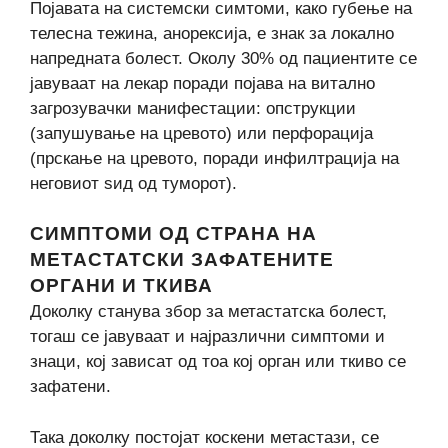
Појавата на системски симтоми, како губење на
телесна тежина, анорексија, е знак за локално
напредната болест. Околу 30% од пациентите се
јавуваат на лекар поради појава на витално
загрозувачки манифестации: опструкции
(запушување на цревото) или перфорација
(прскање на цревото, поради инфилтрација на
неговиот sид од туморот).
СИМПТОМИ ОД СТРАНА НА
МЕТАСТАТСКИ ЗАФАТЕНИТЕ
ОРГАНИ И ТКИВА
Доколку станува збор за метастатска болест,
тогаш се јавуваат и најразлични симптоми и
знаци, кој зависат од тоа кој орган или ткиво се
зафатени.
Така доколку постојат коскени метастази, се