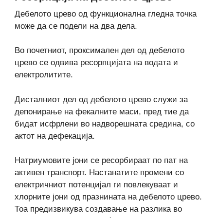
Дебелото црево од функционална гледна точка
може да се подели на два дела.
Во почетниот, проксимален дел од дебелото
црево се одвива ресорпцијата на водата и
електролитите.
Дисталниот дел од дебелото црево служи за
депонирање на фекалните маси, пред тие да
бидат исфрлени во надворешната средина, со
актот на дефекација.
Натриумовите јони се ресорбираат по пат на
активен транспорт. Настанатите промени со
електричниот потенцијал ги повлекуваат и
хлорните јони од празнината на дебелото црево.
Тоа предизвикува создавање на разлика во