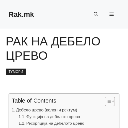
Skip
to
Rak.mk
Menu
content
РАК НА ДЕБЕЛО
ЦРЕВО
ТУМОРИ
Table of Contents
Дебело црево (колон и ректум)
Функција на дебелото црево
Ресорпција на дебелото црево