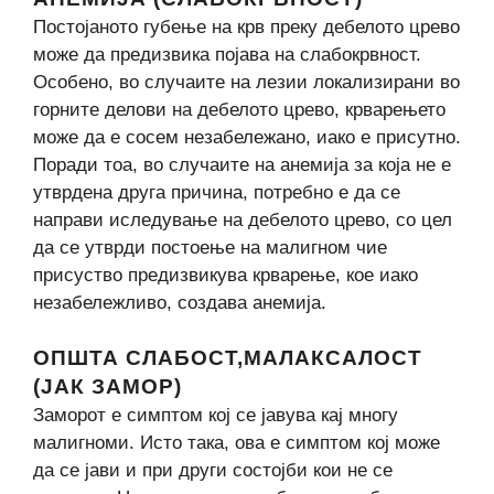
Постојаното губење на крв преку дебелото црево
може да предизвика појава на слабокрвност.
Особено, во случаите на лезии локализирани во
горните делови на дебелото црево, крварењето
може да е сосем незабележано, иако е присутно.
Поради тоа, во случаите на анемија за која не е
утврдена друга причина, потребно е да се
направи иследување на дебелото црево, со цел
да се утврди постоење на малигном чие
присуство предизвикува крварење, кое иако
незабележливо, создава анемија.
ОПШТА СЛАБОСТ,МАЛАКСАЛОСТ
(ЈАК ЗАМОР)
Заморот е симптом кој се јавува кај многу
малигноми. Исто така, ова е симптом кој може
да се јави и при други состојби кои не се