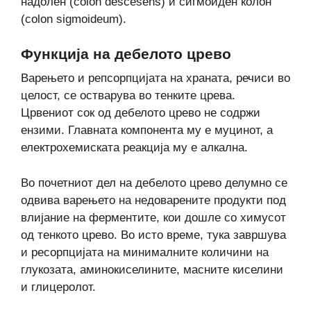
надолен (colon descesens) и сигмоиден колон
(colon sigmoideum).
Функција на дебелото црево
Варењето и репсорпцијата на храната, речиси во
целост, се остварува во тенките црева.
Црвениот сок од дебелото црево не содржи
ензими. Главната компонента му е муцинот, а
електрохемиската реакција му е алкална.
Во почетниот дел на дебелото црево делумно се
одвива варењето на недоварените продукти под
влијание на ферментите, кои дошле со химусот
од тенкото црево. Во исто време, тука завршува
и ресорпцијата на минималните количини на
глукозата, аминокиселините, масните киселини
и глицеролот.