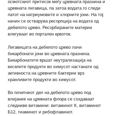
осмотскиот притисок меѓу цревната празнина и
цревната лигавица, па затоа водата го следи
патот на натриумовите и хлорните јони. На тој
начин се остварува ресорпција на водата од
дебелото црево. Ресорбираните материи
влегуваат во портален крвоток.
Лигавицата на дебелото црево лачи
бикарбонати јони во цревната празнина.
Бикарбонатите вршат неутрализација на
киселите продукти во химусот настанати од
активноста на цревните бактерии врз
хранливите продукти во химусот.
Во почетниот дел на дебелото црево под
влијание на цревната флора се создаваат
следниве витамини: витаминот К, витаминот
Б12, тиаминот и рибофлавинот.