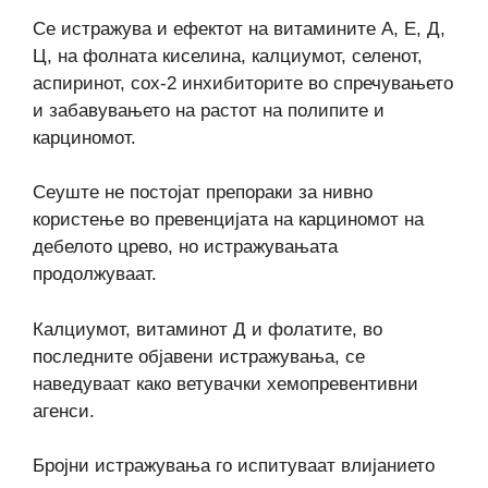
Се истражува и ефектот на витамините А, Е, Д,
Ц, на фолната киселина, калциумот, селенот,
аспиринот, cox-2 инхибиторите во спречувањето
и забавувањето на растот на полипите и
карциномот.
Сеуште не постојат препораки за нивно
користење во превенцијата на карциномот на
дебелото црево, но истражувањата
продолжуваат.
Калциумот, витаминот Д и фолатите, во
последните објавени истражувања, се
наведуваат како ветувачки хемопревентивни
агенси.
Бројни истражувања го испитуваат влијанието