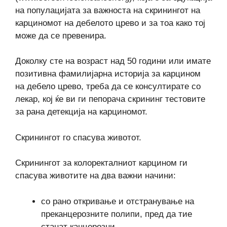
на популацијата за важноста на скринингот на
карциномот на дебелото црево и за тоа како тој
може да се превенира.
Доколку сте на возраст над 50 години или имате
позитивна фамилијарна историја за карцином
на дебело црево, треба да се консултирате со
лекар, кој ќе ви ги пепорача скрининг тестовите
за рана детекција на карциномот.
Скринингот го спасува животот.
Скринингот за колоректалниот карцином ги
спасува животите на два важни начини:
со рано откривање и отстранување на
преканцерозните полипи, пред да тие
станат канцерозни,