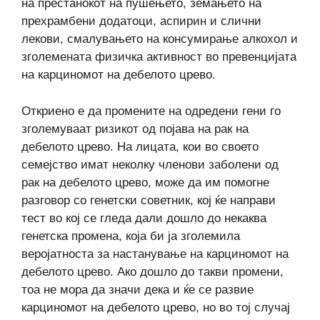
на престанокот на пушењето, земањето на
прехрамбени додатоци, аспирин и слични
лекови, смалувањето на консумирање алкохол и
зголемената физичка активност во превенцијата
на карциномот на дебелото црево.
Откриено е да промените на одредени гени го
зголемуваат ризикот од појава на рак на
дебелото црево. На лицата, кои во своето
семејство имат неколку членови заболени од
рак на дебелото црево, може да им помогне
разговор со генетски советник, кој ќе направи
тест во кој се гледа дали дошло до некаква
генетска промена, која би ја зголемила
веројатноста за настанување на карциномот на
дебелото црево. Ако дошло до такви промени,
тоа не мора да значи дека и ќе се развие
карциномот на дебелото црево, но во тој случај