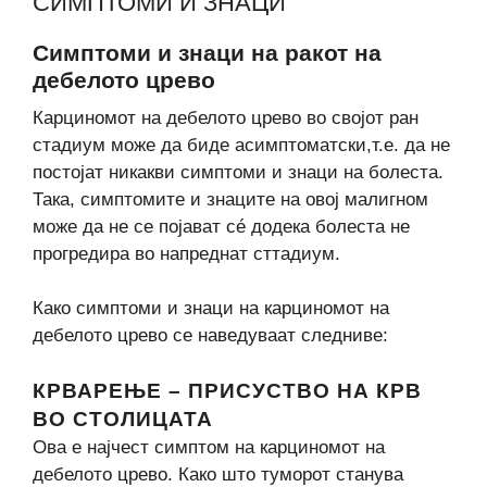
СИМПТОМИ И ЗНАЦИ
Симптоми и знаци на ракот на
дебелото црево
Карциномот на дебелото црево во својот ран
стадиум може да биде асимптоматски,т.е. да не
постојат никакви симптоми и знаци на болеста.
Така, симптомите и знаците на овој малигном
може да не се појават сé додека болеста не
прогредира во напреднат сттадиум.
Како симптоми и знаци на карциномот на
дебелото црево се наведуваат следниве:
КРВАРЕЊЕ – ПРИСУСТВО НА КРВ
ВО СТОЛИЦАТА
Ова е најчест симптом на карциномот на
дебелото црево. Како што туморот станува