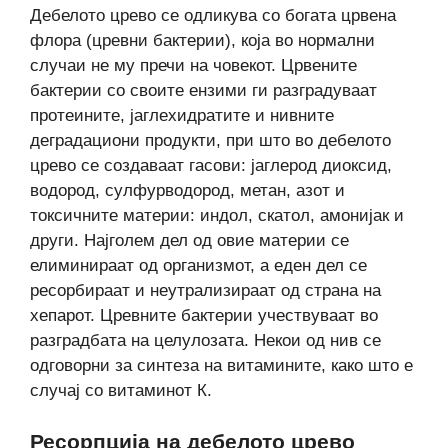
Дебелото црево се одликува со богата црвена
флора (цревни бактерии), која во нормални
случаи не му пречи на човекот. Црвените
бактерии со своите ензими ги разградуваат
протеините, јаглехидратите и нивните
деградациони продукти, при што во дебелото
црево се создаваат гасови: јаглерод диоксид,
водород, сулфурводород, метан, азот и
токсичните материи: индол, скатол, амонијак и
други. Најголем дел од овие материи се
елиминираат од организмот, а еден дел се
ресорбираат и неутрализираат од страна на
хепарот. Цревните бактерии учествуваат во
разградбата на целулозата. Некои од нив се
одговорни за синтеза на витамините, како што е
случај со витаминот К.
Ресорпција на дебелото црево