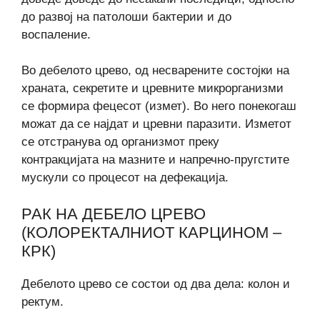
до развој на патолоши бактерии и до
воспаление.
Во дебелото црево, од несварените состојки на
храната, секретите и цревните микрорганизми
се формира фецесот (измет). Во него понекогаш
можат да се најдат и цревни паразити. Изметот
се отстранува од организмот преку
контракцијата на мазните и напречно-пругстите
мускули со процесот на дефекација.
РАК НА ДЕБЕЛО ЦРЕВО
(КОЛОРЕКТАЛНИОТ КАРЦИНОМ –
КРК)
Дебелото црево се состои од два дела: колон и
ректум.