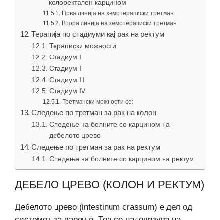
колоректален карцином
Прва линија на хемотераписки третман
Втора линија на хемотераписки третман
Терапија по стадиуми кај рак на ректум
Тераписки можности
Стадиум I
Стадиум II
Стадиум III
Стадиум IV
Третмански можности се:
Следење по третман за рак на колон
Следење на болните со карцином на
дебелото црево
Следење по третман за рак на ректум
Следење на болните со карцином на ректум
ДЕБЕЛО ЦРЕВО (КОЛОН И РЕКТУМ)
Дебелото црево (intestinum crassum) е дел од
системот за варење. Тоа се надоврзува на