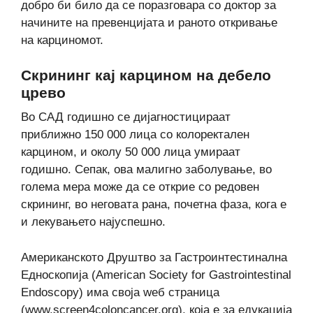
добро би било да се поразговара со доктор за
начините на превенцијата и раното откривање
на карциномот.
Скрининг кај карцином на дебело
црево
Во САД годишно се дијагностицираат
приближно 150 000 лица со колоректален
карцином, и околу 50 000 лица умираат
годишно. Сепак, ова малигно заболување, во
голема мера може да се открие со редовен
скрининг, во неговата рана, почетна фаза, кога е
и лекувањето најуспешно.
Американското Друштво за Гастроинтестинална
Едноскопија (American Society for Gastrointestinal
Endoscopy) има своја wеб страница
(www.screen4coloncancer.org), која е за едукација