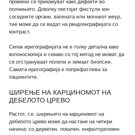
промени се прикажуват како дефекти во
полнењето. Доколку постојат фистули кон
соседните органи, вагината или мочниот меур,
тие може да се видат на рендгенграфијата со
контраст.
Сепак иригографијата не е толку детална како
колоноскопија и секако со тој метод не можат да
се отстрануваат полипи и земаат биопсии.
Самата иригографија е поприфатлива за
пациентите.
ШИРЕЊЕ НА КАРЦИНОМОТ НА
ДЕБЕЛОТО ЦРЕВО
Растот, т.е. ширењето на карциномот на
дебелото црево може да настане на четири
начина: со директен, локален, инфилтративен