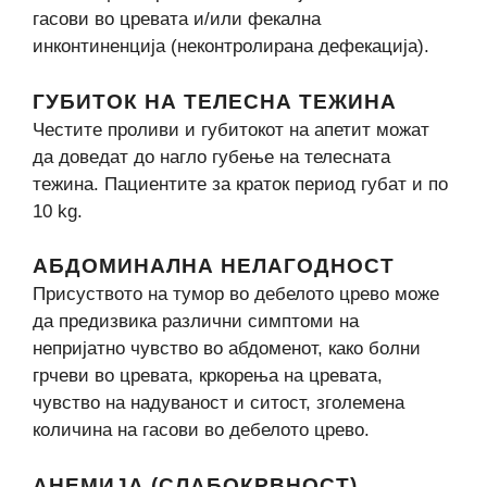
гасови во цревата и/или фекална
инконтиненција (неконтролирана дефекација).
ГУБИТОК НА ТЕЛЕСНА ТЕЖИНА
Честите проливи и губитокот на апетит можат
да доведат до нагло губење на телесната
тежина. Пациентите за краток период губат и по
10 kg.
АБДОМИНАЛНА НЕЛАГОДНОСТ
Присуството на тумор во дебелото црево може
да предизвика различни симптоми на
непријатно чувство во абдоменот, како болни
грчеви во цревата, кркорења на цревата,
чувство на надуваност и ситост, зголемена
количина на гасови во дебелото црево.
АНЕМИЈА (СЛАБОКРВНОСТ)