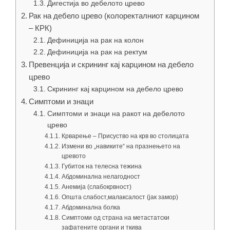
Дигестија во дебелото црево
Рак на дебело црево (колоректалниот карцином
– КРК)
Дефиниција на рак на колон
Дефиниција на рак на ректум
Превенција и скрининг кај карцином на дебело
црево
Скрининг кај карцином на дебело црево
Симптоми и знаци
Симптоми и знаци на ракот на дебелото
црево
Крварење – Присуство на крв во столицата
Измени во „навиките“ на празнењето на
цревото
Губиток на телесна тежина
Абдоминална нелагодност
Анемија (слабокрвност)
Општа слабост,малаксалост (јак замор)
Абдоминална болка
Симптоми од страна на метастатски
зафатените органи и ткива