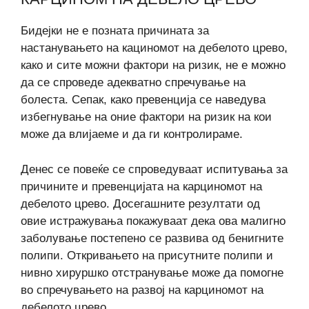
Бидејки не е позната причината за
настанувањето на кациномот на дебелото црево,
како и сите можни фактори на ризик, не е можно
да се спроведе адекватно спречување на
болеста. Сепак, како превенција се наведува
избегнување на оние фактори на ризик на кои
може да влијаеме и да ги контролираме.
Денес се повеќе се спроведуваат испитувања за
причините и превенцијата на карциномот на
дебелото црево. Досегашните резултати од
овие истражувања покажуваат дека ова малигно
заболување постепено се развива од бенигните
полипи. Откривањето на присутните полипи и
нивно хируршко отстранување може да помогне
во спречувањето на развој на карциномот на
дебелото црево.