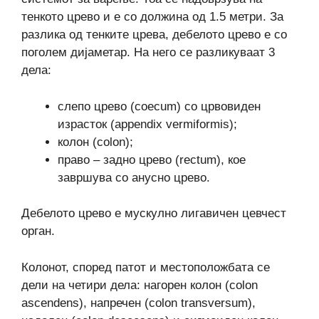
тенкото црево и е со должина од 1.5 метри. За
разлика од тенките црева, дебелото црево е со
поголем дијаметар. На него се разликуваат 3
дела:
слепо црево (coecum) со црвовиден
израсток (appendix vermiformis);
колон (colon);
право – задно црево (rectum), кое
завршува со анусно црево.
Дебелото црево е мускулно лигавичен цевчест
орган.
Колонот, според патот и местоположбата се
дели на четири дела: нагорен колон (colon
ascendens), напречен (colon transversum),