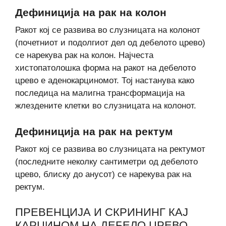
Дефиниција на рак на колон
Ракот кој се развива во слузницата на колонот
(почетниот и подолгиот дел од дебелото црево)
се нарекува рак на колон. Најчеста
хистопатолошка форма на ракот на дебелото
црево е аденокарциномот. Тој настанува како
последица на малигна трансформација на
жлездените клетки во слузницата на колонот.
Дефиниција на рак на ректум
Ракот кој се развива во слузницата на ректумот
(последните неколку сантиметри од дебелото
црево, блиску до анусот) се нарекува рак на
ректум.
ПРЕВЕНЦИЈА И СКРИНИНГ КАЈ
КАРЦИНОМ НА ДЕБЕЛО ЦРЕВО