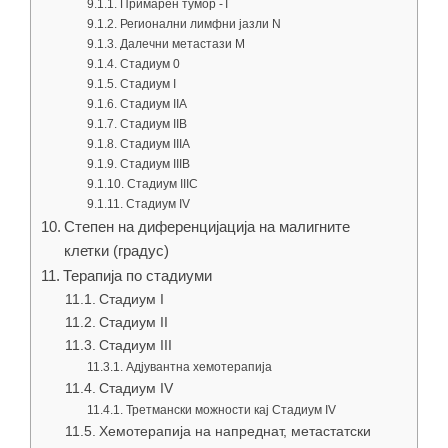
Примарен тумор -Т
Регионални лимфни јазли N
Далечни метастази M
Стадиум 0
Стадиум I
Стадиум IIA
Стадиум IIB
Стадиум IIIA
Стадиум IIIB
Стадиум IIIC
Стадиум IV
Степен на диференцијација на малигните
клетки (градус)
Терапија по стадиуми
Стадиум I
Стадиум II
Стадиум III
Адјувантна хемотерапија
Стадиум IV
Третмански можности кај Стадиум IV
Хемотерапија на напреднат, метастатски