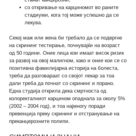
со откривање на карциномот во раните
стадиуми, кога тој може успешно да се
лекува.
Секој маж или жена би требало да се подвргне
на скрининг тестирање, почнувајќи на возраст
од 50 години. Оние лица кои имаат висок ризик
за развој на овој малигном, како и оние кои се со
позитивна фамилијарна историја на болеста,
треба да разговараат со својот лекар за тоа
дали треба да почнат со скрининг и порано.
Една студија открила дека смртноста од
колоректалниот карцином опаднала за околу 5%
(2002 – 2004 год), и тоа најмногу поради
превенција преку скрининг и отстранување на
преканцерозните полипи.