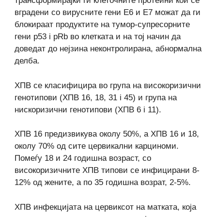
трансформирајќи ги клеточните протеини кои се
вградени со вирусните гени Е6 и Е7 можат да ги
блокираат продуктите на тумор-супресорните
гени p53 i pRb во клетката и на тој начин да
доведат до нејзина неконтролирана, абнормална
делба.
ХПВ се класифицира во група на високоризични
генотипови (ХПВ 16, 18, 31 i 45) и група на
нискоризични генотипови (ХПВ 6 i 11).
ХПВ 16 предизвикува околу 50%, а ХПВ 16 и 18,
околу 70% од сите цервикални карциноми.
Помеѓу 18 и 24 годишна возраст, со
високоризичните ХПВ типови се инфицирани 8-
12% од жените, а по 35 годишна возрат, 2-5%.
ХПВ инфекцијата на цервиксот на матката, која