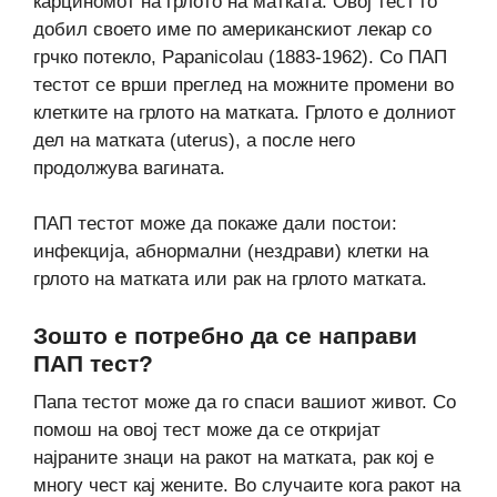
карциномот на грлото на матката. Овој тест го
добил своето име по американскиот лекар со
грчко потекло, Papanicolau (1883-1962). Со ПАП
тестот се врши преглед на можните промени во
клетките на грлото на матката. Грлото е долниот
дел на матката (uterus), а после него
продолжува вагината.
ПАП тестот може да покаже дали постои:
инфекција, абнормални (нездрави) клетки на
грлото на матката или рак на грлото матката.
Зошто е потребно да се направи
ПАП тест?
Папа тестот може да го спаси вашиот живот. Со
помош на овој тест може да се откријат
најраните знаци на ракот на матката, рак кој е
многу чест кај жените. Во случаите кога ракот на