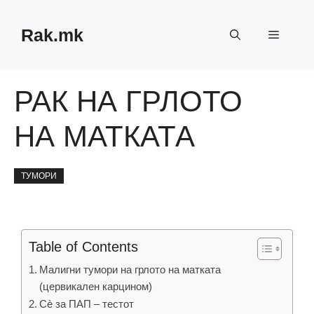
Skip
to
Rak.mk
Menu
content
РАК НА ГРЛОТО
НА МАТКАТА
ТУМОРИ
Table of Contents
Малигни тумори на грлото на матката
(цервикален карцином)
Сè за ПАП – тестот