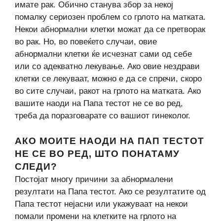
имате рак. Обично станува збор за некој
помалку сериозен проблем со грлото на матката.
Некои абнормални клетки можат да се претворак
во рак. Но, во повеќето случаи, овие
абнормални клетки ќе исчезнат сами од себе
или со адекватно лекување. Ако овие нездрави
клетки се лекуваат, можно е да се спречи, скоро
во сите случаи, ракот на грлото на матката. Ако
вашите наоди на Папа тестот не се во ред,
треба да поразговарате со вашиот гинеколог.
АКО МОИТЕ НАОДИ НА ПАП ТЕСТОТ
НЕ СЕ ВО РЕД, ШТО ПОНАТАМУ
СЛЕДИ?
Постојат многу причини за абнормалени
резултати на Папа тестот. Ако се резултатите од
Папа тестот нејасни или укажуваат на некои
помали промени на клетките на грлото на