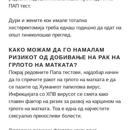
ПАП тест.
Дури и жените кои имале тотална
хистеректомија треба еднаш годишно да одат на
општ гинеколошки преглед.
КАКО МОЖАМ ДА ГО НАМАЛАМ
РИЗИКОТ ОД ДОБИВАЊЕ НА РАК НА
ГРЛОТО НА МАТКАТА?
Покрај редовните Папа тестови, најдобар начин
да го спречите ракот на грлото на матката е да
се пазите од Хуманиот папилома вирус.
Инфекцијата со ХПВ вирусот се смета како
главен фактор на ризик за развој на карцином на
грлото на матката. Тоа е една од најчестите
сексуално преносливи болести.