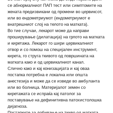
се абнормалниот ПАП тест или симптомите на
жената предизвикани од промени во цервиксот,
или во ендометриумот (ендометриумот е
внатрешниот слој на телото на матката).
Во тие случаи, лекарот може да направи
проширување (дилатација) на грлото на матката
и киретажа. Лекарот го шири цервикалниот
отвор и со помош на специјален инструмент,
кирета, го струга ткивото од површината на
матката како и од цервикалниот канал.
Слично како и кај конизацијата и кај оваа
постапка потребна е локална или општа
анестезија и може да се изведе во амбуланта
или во болница. Материјалот земен со
киретажата се испраќа кај патолог за
поставување на дефинитивна патохистолошка
дијагноза.
Постапките за добивање на ткиво од матката