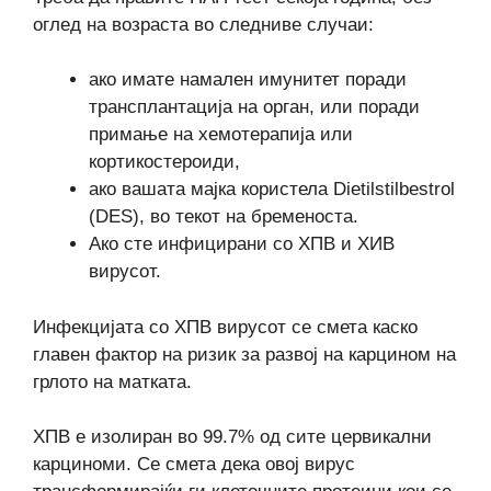
оглед на возраста во следниве случаи:
ако имате намален имунитет поради
трансплантација на орган, или поради
примање на хемотерапија или
кортикостероиди,
ако вашата мајка користела Dietilstilbestrol
(DES), во текот на бременоста.
Ако сте инфицирани со ХПВ и ХИВ
вирусот.
Инфекцијата со ХПВ вирусот се смета каско
главен фактор на ризик за развој на карцином на
грлото на матката.
ХПВ е изолиран во 99.7% од сите цервикални
карциноми. Се смета дека овој вирус