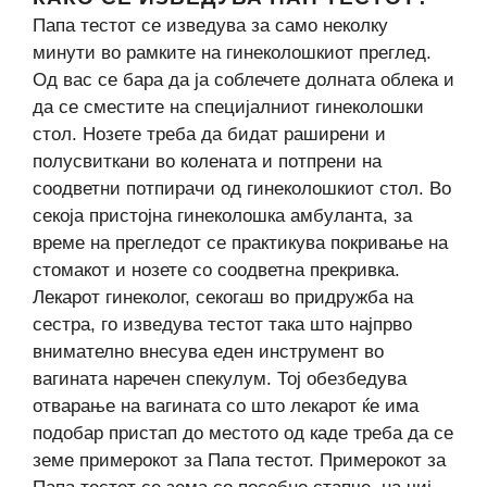
Папа тестот се изведува за само неколку
минути во рамките на гинеколошкиот преглед.
Од вас се бара да ја соблечете долната облека и
да се сместите на специјалниот гинеколошки
стол. Нозете треба да бидат раширени и
полусвиткани во колената и потпрени на
соодветни потпирачи од гинеколошкиот стол. Во
секоја пристојна гинеколошка амбуланта, за
време на прегледот се практикува покривање на
стомакот и нозете со соодветна прекривка.
Лекарот гинеколог, секогаш во придружба на
сестра, го изведува тестот така што најпрво
внимателно внесува еден инструмент во
вагината наречен спекулум. Тој обезбедува
отварање на вагината со што лекарот ќе има
подобар пристап до местото од каде треба да се
земе примерокот за Папа тестот. Примерокот за