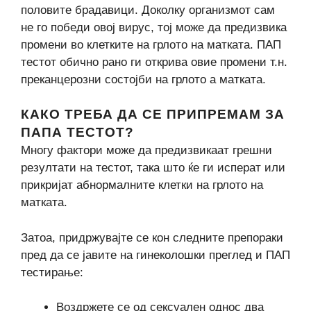
половите брадавици. Доколку организмот сам
не го победи овој вирус, тој може да предизвика
промени во клетките на грлото на матката. ПАП
тестот обично рано ги открива овие промени т.н.
преканцерозни состојби на грлото а матката.
КАКО ТРЕБА ДА СЕ ПРИПРЕМАМ ЗА
ПАПА ТЕСТОТ?
Многу фактори може да предизвикаат грешни
резултати на тестот, така што ќе ги исперат или
прикријат абнормалните клетки на грлото на
матката.
Затоа, придржувајте се кон следните препораки
пред да се јавите на гинеколошки преглед и ПАП
тестирање:
Воздржете се од сексуален однос два