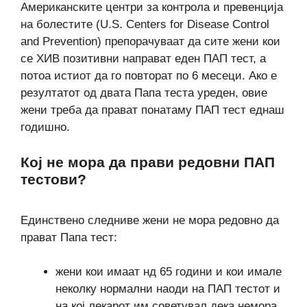
Американските центри за контрола и превенција
на болестите (U.S. Centers for Disease Control
and Prevention) препорачуваат да сите жени кои
се ХИВ позитивни направат еден ПАП тест, а
потоа истиот да го повторат по 6 месеци. Ако е
резултатот од двата Папа теста уреден, овие
жени треба да прават понатаму ПАП тест еднаш
годишно.
Кој не мора да прави редовни ПАП
тестови?
Единствено следниве жени не мора редовно да
прават Папа тест:
жени кои имаат нд 65 години и кои имале
неколку нормални наоди на ПАП тестот и
на кој лекарот им советувал дека немора