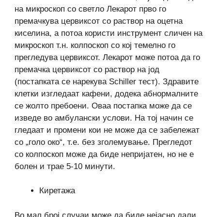
на микроскоп со светло Лекарот прво го
премачкува цервиксот со раствор на оцетна
киселина, а потоа користи инструмент сличен на
микроскоп т.н. колпоскоп со кој темелно го
прегледува цервиксот. Лекарот може потоа да го
премачка цервиксот со раствор на јод
(постапката се нарекува Schiller тест). Здравите
клетки изгледаат кафени, додека абнормалните
се жолто пребоени. Оваа постапка може да се
изведе во амбулански услови. На тој начин се
гледаат и промени кои не може да се забележат
со „голо око“, т.е. без зголемување. Прегледот
со колпоскоп може да биде непријатен, но не е
болен и трае 5-10 минути.
Киретажа
Во мал број случаи може да биде нејасно дали