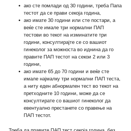
ако сте помлади од 30 години, треба Папа
тестот да се прави секоја година,
ако имате 30 години или сте постари, а
веќе сте имале три нормални ПАП
тестови во текот на изминатите три
години, консултирајте се со вашиот
гинеколог за можноста во иднина да го
правите ПАП тестот на секои 2 или 3
години,
ако имате 65 до 70 години и веќе сте
имале најмалку три нормални ПАП теста,
а ниту еден абнормален тест во текот на
претходните 10 години, може да се
консултирате со вашиот гинеколог да
евентуално престанете со правење на
ПАП тестот.
Треба да правите ПАП тест секоја година, без