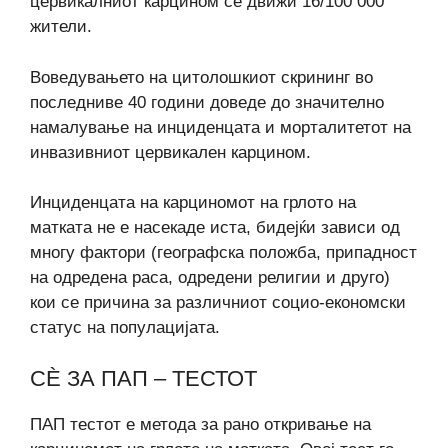
цервикалниот карцином се движи 16/100 000
жители.
Воведувањето на цитолошкиот скрининг во
последниве 40 години доведе до значително
намалување на инциденцата и морталитетот на
инвазивниот цервикален карцином.
Инциденцата на карциномот на грлото на
матката не е насекаде иста, бидејќи зависи од
многу фактори (географска положба, припадност
на одредена раса, одредени религии и друго)
кои се причина за различниот социо-економски
статус на популацијата.
СÈ ЗА ПАП – ТЕСТОТ
ПАП тестот е метода за рано откривање на