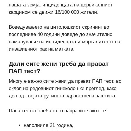
нашата земја, инциденцата на цервикалниот
карцином се движи 16/100 000 жители.
Воведувањето на цитолошкиот скрининг во
последниве 40 години доведе до значително
намалување на инциденцата и морталитетот на
инвазивниот рак на матката.
Дали сите жени треба да прават
ПАП тест?
Многу е важно сите жени да прават ПАП тест, во
склоп на редовниот гинеколошки преглед, како
дел од својата рутинска здравствена заштита.
Папа тестот треба го го направите ако сте:
наполниле 21 година,