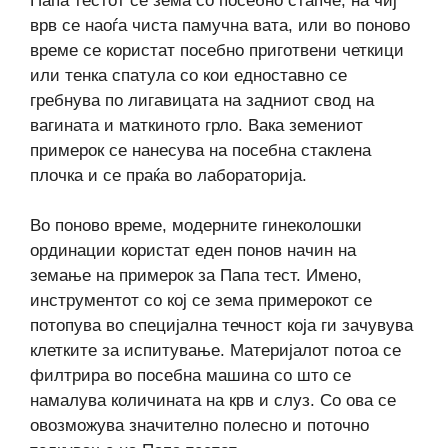
Папа тестот се зема со посебно стапче, на чиј
врв се наоѓа чиста памучна вата, или во поново
време се користат посебно приготвени четкици
или тенка спатула со кои едноставно се
гребнува по лигавицата на задниот свод на
вагината и маткиното грло. Вака земениот
примерок се нанесува на посебна стаклена
плочка и се праќа во лабораторија.
Во поново време, модерните гинеколошки
ординации користат еден понов начин на
земање на примерок за Папа тест. Имено,
инструментот со кој се зема примерокот се
потопува во специјална течност која ги зачувува
клетките за испитување. Материјалот потоа се
филтрира во посебна машина со што се
намалува количината на крв и слуз. Со ова се
овозможува значително полесно и поточно