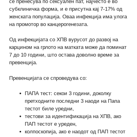
се пренесува по сексуален пат, најчесто е во
субклиничка форма, и е присутна кај 7-17% од
женската популација. Оваа инфекција има улога
на промотор во канцерогенезата.
Од инфекцијата со ХПВ вурусот до развој на
карцином на грлото на матката може да поминат
7 до 10 години, што остава доволно време за
превенција.
Превенцијата се спроведува со:
ПАПА тест: секои 3 години, доколку
претходните последни 3 наоди на Папа
тестот биле уредни,
тестови за идентификација на ХПВ, ако
ПАП тестот е уреден,
колпоскопија, ако е наодот од ПАП тестот