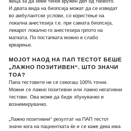
жица за да земе тенок кружен дел од ткивото.
И двата вида на биопсија можат да се изведат
во амбулантски услови, со користење на
локална анестезија т.е. при самата биопсија,
лекарот локално го анестезира грлото на
матката. По постапката можно е слабо
крварење.
МОЈОТ НАОД НА ПАП ТЕСТОТ БЕШЕ
„ЛАЖНО ПОЗИТИВЕН“. ШТО ЗНАЧИ
ТОА?
Папа тестовите не се секогаш 100% точни.
Можни се лажно позитивни или лажно негативни
тестови. Ова може да биде збунувачко и
вознемирувачко.
„Лажно позитивни“ резултат на ПАП тестот
значи кога на пациентката ќе и се каже дека има