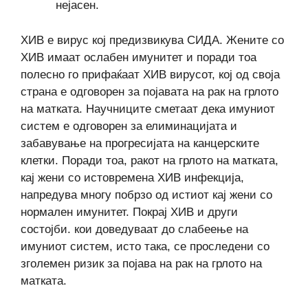
нејасен.
ХИВ е вирус кој предизвикува СИДА. Жените со
ХИВ имаат ослабен имунитет и поради тоа
полесно го прифаќаат ХИВ вирусот, кој од своја
страна е одговорен за појавата на рак на грлото
на матката. Научниците сметаат дека имуниот
систем е одговорен за елиминацијата и
забавување на прогресијата на канцерските
клетки. Поради тоа, ракот на грлото на матката,
кај жени со истовремена ХИВ инфекција,
напредува многу побрзо од истиот кај жени со
нормален имунитет. Покрај ХИВ и други
состојби. кои доведуваат до слабеење на
имуниот систем, исто така, се проследени со
зголемен ризик за појава на рак на грлото на
матката.