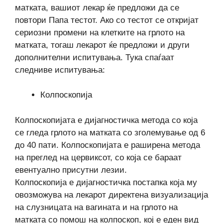
матката, вашиот лекар ќе предложи да се
повтори Папа тестот. Ако со тестот се откријат
сериозни промени на клетките на грлото на
матката, тогаш лекарот ќе предложи и други
дополнителни испитувања. Тука спаѓаат
следниве испитувања:
Колпоскопија
Колпоскопијата е дијагностичка метода со која
се гледа грлото на матката со зголемување од 6
до 40 пати. Колпоскопијата е раширена метода
на преглед на цервиксот, со која се бараат
евентуално присутни лезии.
Колпоскопија е дијагностичка постапка која му
овозможува на лекарот директена визуализација
на слузницата на вагината и на грлото на
матката со помош на колпоскоп, кој е еден вид