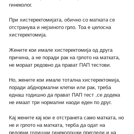
гинеколог.
При хистеректомијата, обично со матката се
отстранува и нејзиното грло. Тоа е целосна
хистеректомија.
Жените кои имале хистеректомија од друга
причина, а не поради рак на грлото на матката,
не мораат редовно да прават ПАП тестови.
Но, жените кои имале тотална хистеректомија,
поради абднормални клетки или рак, треба
еднаш годишно да прават ПАП тест ,се додека
не имаат три нормални наоди еден по друг.
Кај жените кај кои е отстранета само матката, но
не и грлото на матката, терба да одат на
редовни годишни гинеколошки прегледи и на