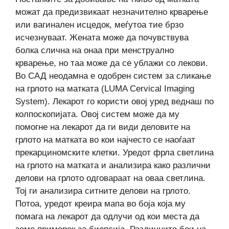
можат да предизвикаат незначително крварење
или вагинален исцедок, меѓутоа тие брзо
исчезнуваат. Жената може да почувствува
болка слична на онаа при менструално
крварење, но таа може да се ублажи со лекови.
Во САД неодамна е одобрен систем за сликање
на грлото на матката (LUMA Cervical Imaging
System). Лекарот го користи овој уред веднаш по
колпоскопијата. Овој систем може да му
помогне на лекарот да ги види деловите на
грлото на матката во кои најчесто се наоѓаат
прекарциномските клетки. Уредот фрла светлина
на грлото на матката и анализира како различни
делови на грлото одговараат на оваа светлина.
Тој ги анализира ситните делови на грлото.
Потоа, уредот креира мапа во боја која му
помага на лекарот да одлучи од кои места да