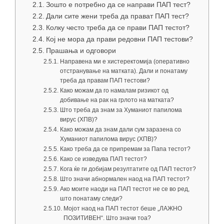
Зошто е потребно да се направи ПАП тест?
Дали сите жени треба да прават ПАП тест?
Колку често треба да се прави ПАП тестот?
Кој не мора да прави редовни ПАП тестови?
Прашања и одговори
Направена ми е хистеректомија (оперативно
отстранување на матката). Дали и понатаму
треба да правам ПАП тестови?
Како можам да го намалам ризикот од
добивање на рак на грлото на матката?
Што треба да знам за Хуманиот папилома
вирус (ХПВ)?
Како можам да знам дали сум заразена со
Хуманиот папилома вирус (ХПВ)?
Како треба да се припремам за Папа тестот?
Како се изведува ПАП тестот?
Кога ќе ги добијам резултатите од ПАП тестот?
Што значи абнормален наод на ПАП тестот?
Ако моите наоди на ПАП тестот не се во ред,
што понатаму следи?
Мојот наод на ПАП тестот беше „ЛАЖНО
ПОЗИТИВЕН“. Што значи тоа?