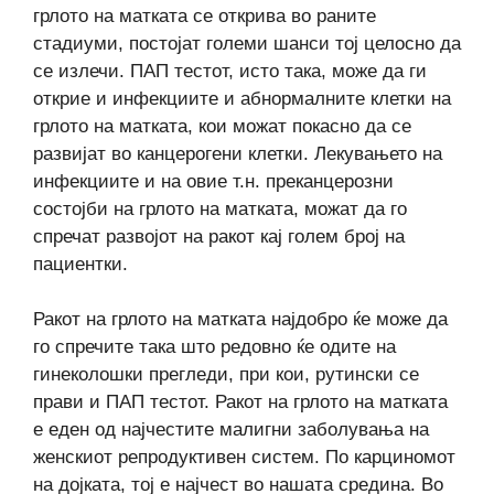
грлото на матката се открива во раните
стадиуми, постојат големи шанси тој целосно да
се излечи. ПАП тестот, исто така, може да ги
открие и инфекциите и абнормалните клетки на
грлото на матката, кои можат покасно да се
развијат во канцерогени клетки. Лекувањето на
инфекциите и на овие т.н. преканцерозни
состојби на грлото на матката, можат да го
спречат развојот на ракот кај голем број на
пациентки.
Ракот на грлото на матката најдобро ќе може да
го спречите така што редовно ќе одите на
гинеколошки прегледи, при кои, рутински се
прави и ПАП тестот. Ракот на грлото на матката
е еден од најчестите малигни заболувања на
женскиот репродуктивен систем. По карциномот
на дојката, тој е најчест во нашата средина. Во