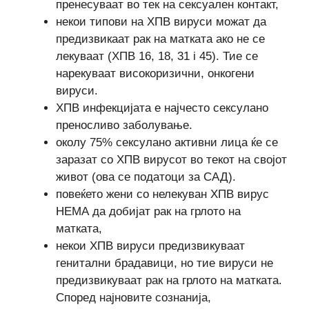
пренесуваат во тек на сексуален контакт,
некои типови на ХПВ вируси можат да
предизвикаат рак на матката ако не се
лекуваат (ХПВ 16, 18, 31 i 45). Тие се
нарекуваат високоризични, онкогени
вируси.
ХПВ инфекцијата е најчесто сексулано
преносливо заболување.
околу 75% сексулано активни лица ќе се
заразат со ХПВ вирусот во текот на својот
живот (ова се податоци за САД).
повеќето жени со нелекуван ХПВ вирус
НЕМА да добијат рак на грлото на
матката,
некои ХПВ вируси предизвикуваат
генитални брадавици, но тие вируси не
предизвикуваат рак на грлото на матката.
Според најновите сознанија,