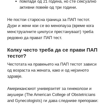
помлади од 21 година, но сте сексуално
активни повеќе од три години.
Не постои старосна граница за ПАП тестот.
Дури и жени кои се во менопауза (време кога
менструалните циклуси престануваат) треба
редовно да прават ПАП тест.
Колку често треба да се прави ПАП
тестот?
Честотата на правењето на ПАП тестот зависи
од возраста на жената, како и од нејзиното
здравје.
Американскиот универзитет за гинеколози и
акушери (The American College of Obstetricians
and Gynecologists) ги дава следниве препораки: