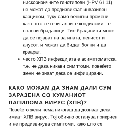
нискоризичните генотипови (HPV 6 i 11)
не можат да предизвикаат инвазивен
карцином, туку само бенигни промени
како што се гениталните кондиломи т.е.
полови брадавици. Тие брадавици може
да се појават на вагината, пенисот и
анусот, и можат да бидат болни и да
крварат.
често ХПВ инфекцијата е асимптоматска,
т.е. не дава никави симптоми, повеќето
жени не знаат дека се инфицирани.
КАКО МОЖАМ ДА ЗНАМ ДАЛИ СУМ
ЗАРАЗЕНА СО ХУМАНИОТ
ПАПИЛОМА ВИРУС (ХПВ)?
Повеќето жени нема никогаш да дознаат дека
имаат ХПВ вирус. Тој обично останува прикриен
и не предизвикува симптоми, како што се