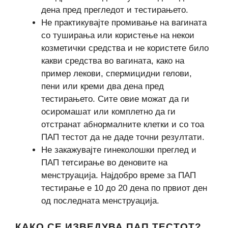
дена пред прегледот и тестирањето.
Не практикувајте промивање на вагината
со туширања или користење на некои
козметички средства и не користете било
какви средства во вагината, како на
пример лекови, спермицидни гелови,
пени или креми два дена пред
тестирањето. Сите овие можат да ги
осиромашат или комплетно да ги
отстранат абнормалните клетки и со тоа
ПАП тестот да не даде точни резултати.
Не закажувајте гинеколошки преглед и
ПАП тетсирање во деновите на
менструација. Најдобро време за ПАП
тестирање е 10 до 20 дена по првиот ден
од последната менструација.
КАКО СЕ ИЗВЕДУВА ПАП ТЕСТОТ?