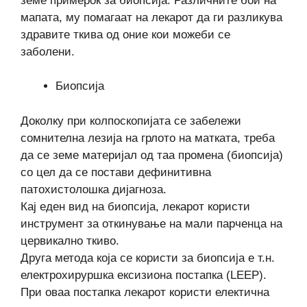
земе примерок за биопсија. Различните бои на
мапата, му помагаат на лекарот да ги разликува
здравите ткива од оние кои можеби се
заболени.
Биопсија
Доколку при колпоскопијата се забележи
сомнителна лезија на грлото на матката, треба
да се земе материјал од таа промена (биопсија)
со цел да се постави дефинитивна
патохистолошка дијагноза.
Кај еден вид на биопсија, лекарот користи
инструмент за откинување на мали парченца на
цервикално ткиво.
Друга метода која се користи за биопсија е т.н.
електрохируршка ексизиона постапка (LEEP).
При оваа постапка лекарот користи електична