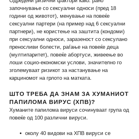
Одредени ризични фактори како: рано
започнување со сексуални односи (пред 18
години од животот), менување на повеќе
сексуални партери (на пример над 6 сексуални
партнери), не користење на заштита (кондоми)
при сексуални односи, заразеност со сексулано
преносливи болести, раѓање на повеќе деца
(мултипаритет), повеќе абортуси, живеење во
лоши социо-економски услови, значително го
зголемуваат ризикот за настанување на
карциномот на грлото на матката.
ШТО ТРЕБА ДА ЗНАМ ЗА ХУМАНИОТ
ПАПИЛОМА ВИРУС (ХПВ)?
Хуманите папилома вируси сочинуваат група од
повеќе од 100 различни вируси.
околу 40 видови на ХПВ вируси се