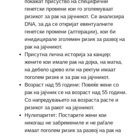
покажат присуство на специфични
генетски промени кои го зголемуваат
ризикот за рак на јајчникот. Се анализира
DNA, за да се откријат евентуалните
генетски промени (алтерации), кои би
инидицирале зголемен ризик за развој на
рак на јајчникот.
Присутна лична историја за канцер:
жените кои имале рак на дојка, на матка,
на дебело црево или на ректум имаат
поголем ризик и за рак на јајчникот.
Возраст над 55 години: Повеќе жени со
рак на јајчник се на возраст над 55 години.
Со напредувањето на возраста расте и
ризикот за ракот на јајчникот.
Нулипаритет: Постарите жени кои
никогаш не забремениле и не раѓале
имаат поголем ризик за развој на рак на