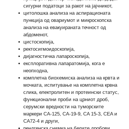
сигурни податоци за ракот на јајчникот,
цитолошка анализа на аспирационата
пункција од овариумот и микроскопска
анализа на евакуираната течност од
абдоменот,
цистоскопија,
ректосигмоидоскопија,
дијагностичка лапароскопија,
експлоративна лапаратомија, кога е
неопходна,
комплетна биохемиска анализа на крвта и
мочката, испитување на комплетна крвна
слика, електролитен и протеински статус,
функционални проби на црниот дроб,
серумски вредности на туморските
маркери CA-125, CA-19-9, CA 15-3, CEA и
CA72-4 и други,
рендгенска снимка на белите дробови,