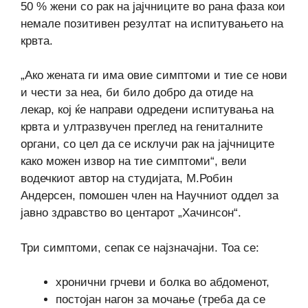
50 % жени со рак на јајчниците во рана фаза кои
немале позитивен резултат на испитувањето на
крвта.
„Ако жената ги има овие симптоми и тие се нови
и чести за неа, би било добро да отиде на
лекар, кој ќе направи одредени испитувања на
крвта и ултразвучен преглед на гениталните
органи, со цел да се исклучи рак на јајчниците
како можен извор на тие симптоми“, вели
водечкиот автор на студијата, М.Робин
Андерсен, помошен член на Научниот оддел за
јавно здравство во центарот „Хачинсон“.
Три симптоми, сепак се најзначајни. Тоа се:
хронични грчеви и болка во абдоменот,
постојан нагон за мочање (треба да се