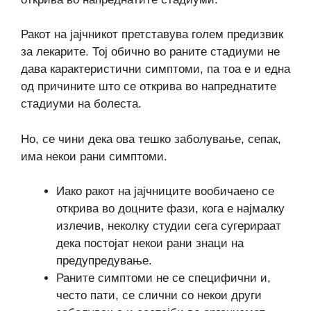
Ракот на јајчникот претставува голем предизвик
за лекарите. Тој обично во раните стадиуми не
дава карактеристични симптоми, па тоа е и една
од причините што се открива во напреднатите
стадиуми на болеста.
Но, се чини дека ова тешко заболување, сепак,
има некои рани симптоми.
Иако ракот на јајчниците вообичаено се
открива во доцните фази, кога е најмалку
излечив, неколку студии сега сугерираат
дека постојат некои рани знаци на
предупредување.
Раните симптоми не се специфични и,
често пати, се слични со некои други