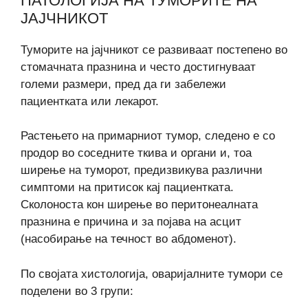
ПАТОЛОГИЈА НА ТУМОРИТЕ НА
ЈАЈЧНИКОТ
Туморите на јајчникот се развиваат постепено во
стомачната празнина и често достигнуваат
големи размери, пред да ги забележи
пациентката или лекарот.
Растењето на примарниот тумор, следено е со
продор во соседните ткива и органи и, тоа
ширење на туморот, предизвикува различни
симптоми на притисок кај пациентката.
Сколоноста кон ширење во перитонеалната
празнина е причина и за појава на асцит
(насобирање на течност во абдоменот).
По својата хистологија, оваријалните тумори се
поделени во 3 групи: