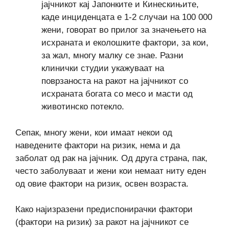
јајчникот кај Јапонките и Кинескињите,
каде инциденцата е 1-2 случаи на 100 000
жени, говорат во прилог за значењето на
исхраната и еколошките фактори, за кои,
за жал, многу малку се знае. Разни
клинички студии укажуваат на
поврзаноста на ракот на јајчникот со
исхраната богата со месо и масти од
животинско потекло.
Сепак, многу жени, кои имаат некои од
наведените фактори на ризик, нема и да
заболат од рак на јајчник. Од друга страна, пак,
често заболуваат и жени кои немаат ниту еден
од овие фактори на ризик, освен возраста.
Како најизразени предиспонирачки фактори
(фактори на ризик) за ракот на јајчникот се