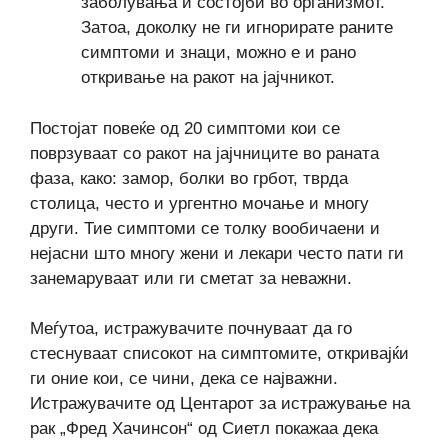
заболувања и состојби во организмот.
Затоа, доколку не ги игнорирате раните
симптоми и знаци, можно е и рано
откривање на ракот на јајчникот.
Постојат повеќе од 20 симптоми кои се
поврзуваат со ракот на јајчниците во ранатa
фаза, како: замор, болки во грбот, тврда
столица, често и ургентно мочање и многу
други. Тие симптоми се толку вообичаени и
нејасни што многу жени и лекари често пати ги
занемаруваат или ги сметат за неважни.
Меѓутоа, истражувачите почнуваат да го
стеснуваат списокот на симптомите, откривајќи
ги оние кои, се чини, дека се најважни.
Истражувачите од Центарот за истражување на
рак „Фред Хачинсон“ од Сиетл покажаа дека