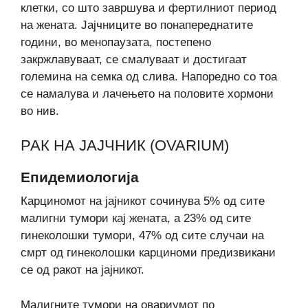
клетки, со што завршува и фертилниот период
на жената. Јајчниците во понапереднатите
години, во менопаузата, постепено
закржлавуваат, се смалуваат и достигаат
големина на семка од слива. Напоредно со тоа
се намалува и лачењето на половите хормони
во нив.
РАК НА ЈАЈЧНИК (OVARIUM)
Епидемиологија
Карциномот на јајникот сочинува 5% од сите
малигни тумори кај жената, а 23% од сите
гинеколошки тумори, 47% од сите случаи на
смрт од гинеколошки карциноми предизвикани
се од ракот на јајникот.
Малигните тумори на овариумот по