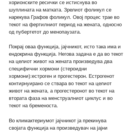
хорионските ресички се истиснува во
шуплината на матката. Зрелиот фоликул се
нарекува Графов фоликул. Овој процес трае во
текот на фертилниот период на жената, односно
од пубертетот до менопаузата.
Покрај оваа функција, јајчникот, исто така има и
ендокрина функција. Негова задача е да во текот
на целиот живот на жената произведува два
специфични хормони (стероидни
хормони):естроген и прогестерон. Естрогенот
контирнуирано се ствара во текот на целиот
живот на жената, а прогестеронот во текот на
втората фаза на менструалниот циклус и во
текот на бременоста.
Во климактериумот јајчникот ја прекинува
својата функција на произведувач на јајни