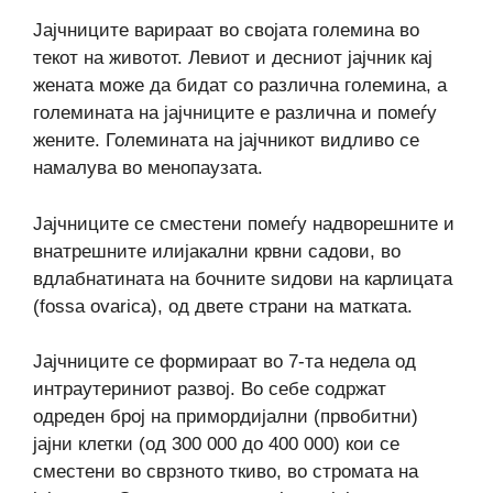
Јајчниците варираат во својата големина во
текот на животот. Левиот и десниот јајчник кај
жената може да бидат со различна големина, а
големината на јајчниците е различна и помеѓу
жените. Големината на јајчникот видливо се
намалува во менопаузата.
Јајчниците се сместени помеѓу надворешните и
внатрешните илијакални крвни садови, во
вдлабнатината на бочните sидови на карлицата
(fossa ovarica), од двете страни на матката.
Јајчниците се формираат во 7-та недела од
интраутериниот развој. Во себе содржат
одреден број на примордијални (првобитни)
јајни клетки (од 300 000 до 400 000) кои се
сместени во сврзното ткиво, во стромата на