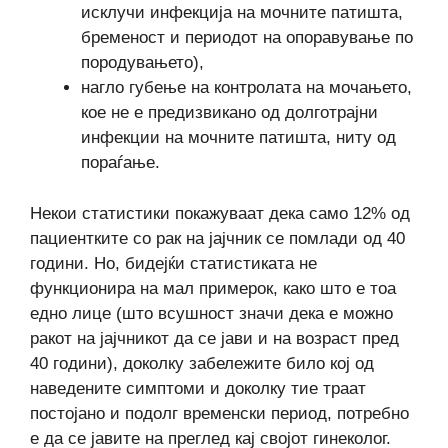
исклучи инфекција на мочните патишта,
бременост и периодот на опоравување по
породувањето),
нагло губење на контролата на мочањето,
кое не е предизвикано од долготрајни
инфекции на мочните патишта, ниту од
пораѓање.
Некои статистики покажуваат дека само 12% од
пациентките со рак на јајчник се помлади од 40
години. Но, бидејќи статистиката не
функционира на мал примерок, како што е тоа
едно лице (што всушност значи дека е можно
ракот на јајчникот да се јави и на возраст пред
40 години), доколку забележите било кој од
наведените симптоми и доколку тие траат
постојано и подолг временски период, потребно
е да се јавите на преглед кај својот гинеколог.