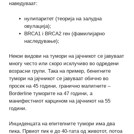
наведуваат:
нулипаритет (теорија на залудна
овулација);
BRCA1 i BRCA2 ген (фамилијарно
наследување);
Некои видови на тумори на јајчникот се јавуваат
многу често или скоро исклучиво во одредени
возрасни групи. Така на пример, бенигните
тумори на јајчникот се јавуваат обично во
просек на 45 години, гранично малигните –
Borderline туморите на 47 години, а
манифестниот карцином на јајчникот на 55
години.
Инциденцата на епителните тумори има два
пика. Првиот пик е до 40-тата од животот, потоа