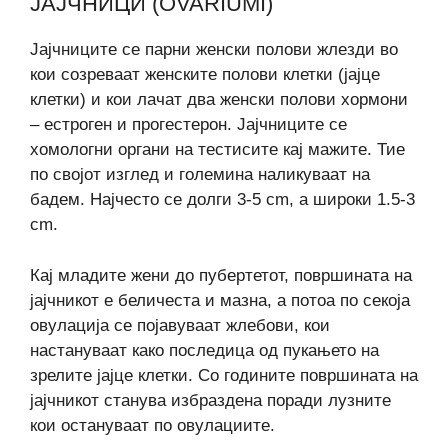
ЈАЈЧНИЦИ (OVARIUMI)
Јајчниците се парни женски полови жлезди во
кои созреваат женските полови клетки (јајце
клетки) и кои лачат два женски полови хормони
– естроген и прогестерон. Јајчниците се
хомологни органи на тестисите кај мажите. Тие
по својот изглед и големина наликуваат на
бадем. Најчесто се долги 3-5 cm, а широки 1.5-3
cm.
Кај младите жени до пубертетот, површината на
јајчникот е беличеста и мазна, а потоа по секоја
овулација се појавуваат жлебови, кои
настануваат како последица од пукањето на
зрелите јајце клетки. Со годините површината на
јајчникот станува избраздена поради лузните
кои остануваат по овулациите.