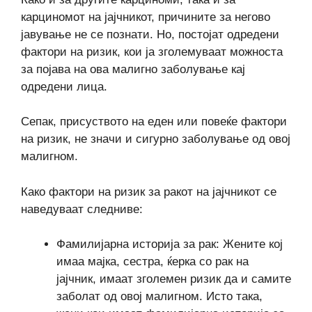
карциномот на јајчникот, причините за негово
јавување не се познати. Но, постојат одредени
фактори на ризик, кои ја зголемуваат можноста
за појава на ова малигно заболување кај
одредени лица.
Сепак, присуството на еден или повеќе фактори
на ризик, не значи и сигурно заболување од овој
малигном.
Како фактори на ризик за ракот на јајчникот се
наведуваат следниве:
Фамилијарна историја за рак: Жените кој
имаа мајка, сестра, ќерка со рак на
јајчник, имаат зголемен ризик да и самите
заболат од овој малигном. Исто така,