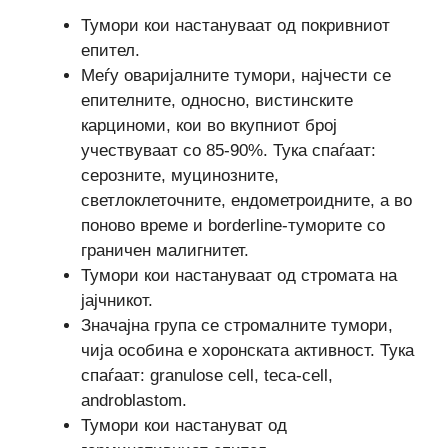
Тумори кои настануваат од покривниот
епител.
Меѓу оваријалните тумори, најчести се
епителните, односно, вистинските
карциноми, кои во вкупниот број
учествуваат со 85-90%. Тука спаѓаат:
серозните, муцинозните,
светлоклеточните, ендометроидните, а во
поново време и borderline-туморите со
граничен малигнитет.
Тумори кои настануваат од стромата на
јајчникот.
Значајна група се стромалните тумори,
чија особина е хоронската активност. Тука
спаѓаат: granulose cell, teca-cell,
androblastom.
Тумори кои настануват од