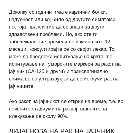
Доколку со години имате карлични болки,
надуеност или кој било од другите симптоми,
постојат шанси тие да се знаци за други
здравствени проблеми. Но, ако сте ги
забележале тие промени во изминатите 12
месеци, консултирајте се со својот лекар. Тој
може да предложи испитување на крвта, т.е.
испитување на туморските маркери за ракот на
јајчник (СА-125 и други) и трансвагинално
снимање со ултразвук за да се исклучи рак на
јајчниците.
Ако ракот на јајчникот се открие на време, т.е. во
почените стадиуми на развој, шансите за
илекување се околу 90%.
ДИЈАГНОЗА НА РАК НА ЈАЈЧНИК