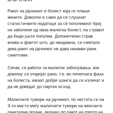
Ракот на јајчникот е болест која ги плаши
жените. Доволно е само да се слушнат
статистичките податоци за сè поголемиот број
на заболени од оваа малигна болест, па стравот
да биде уште поголем. Допонителен страв
влева и фактот што, до неодамна, се сметало
дека ракот на јајчникот не дава никакви рани
симптоми.
Сепак, се работи за малигни заболувања, кои
доколку се откријат рано, т.е. во почетната фаза
на болеста, имаат добри шанси да се излечат и
да не доведат до смртен исход.
Малигните тумори на јајчникот, по честота се на
3-то место меѓу малигните тумори на женските
генитални органи, веднаш по ракот на грлото на