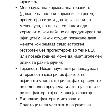
јајчникот.
Менопаузална хормонална терапија:
(давање на полови хормони- естроген,
прогестерон или и двата, кај жени по
менопауза, со цел да се надокнадат
хормоните, кои веќе не се продуцираат од
јајниците): Некои студии покажале дека
жените кои земаат само естроген
(естроген без прогестерон) во тек на 10
или повеќе години може да имат зголемен
ризик за рак на јајчник.
Гојазност: Некои научници ја наведуваат
и гојазноста како ризик фактор, но
нејзината улога како ризик фактор сеуште
не е доволно проучена, и ако гојазноста е
ризик фактор, тој не е така јак фактор.
Еколошки фактори и исхраната:
Податоците за честотата на ракот на