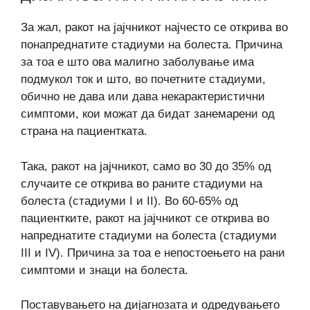
За жал, ракот на јајчникот најчесто се открива во
понапреднатите стадиуми на болеста. Причина
за тоа е што ова малигно заболување има
подмукол ток и што, во почетните стадиуми,
обично не дава или дава некарактеристични
симптоми, кои можат да бидат занемарени од
страна на пациентката.
Така, ракот на јајчникот, само во 30 до 35% од
случаите се открива во раните стадиуми на
болеста (стадиуми I и II). Во 60-65% од
пациентките, ракот на јајчникот се открива во
напреднатите стадиуми на болеста (стадиуми
III и IV). Причина за тоа е непостоењето на рани
симптоми и знаци на болеста.
Поставувањето на дијагнозата и одредувањето