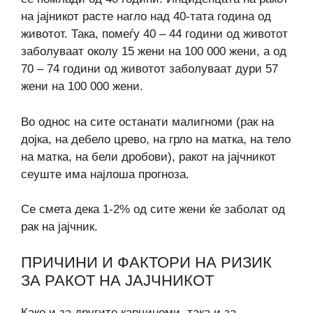
на јајникот расте нагло над 40-тата година од
животот. Така, помеѓу 40 – 44 години од животот
заболуваат околу 15 жени на 100 000 жени, а од
70 – 74 години од животот заболуваат дури 57
жени на 100 000 жени.
Во однос на сите останати малигноми (рак на
дојка, на дебело црево, на грло на матка, на тело
на матка, на бели дробови), ракот на јајчникот
сеуште има најлоша прогноза.
Се смета дека 1-2% од сите жени ќе заболат од
рак на јајчник.
ПРИЧИНИ И ФАКТОРИ НА РИЗИК
ЗА РАКОТ НА ЈАЈЧНИКОТ
Како и за другите карциноми, така и за