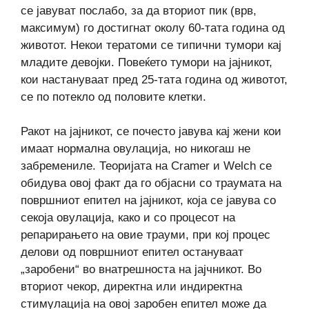
се јавуват послабо, за да вториот пик (врв,
максимум) го достигнат околу 60-тата година од
животот. Некои тератоми се типични тумори кај
младите девојки. Повеќето тумори на јајникот,
кои настануваат пред 25-тата година од животот,
се по потекло од половите клетки.
Ракот на јајникот, се почесто јавува кај жени кои
имаат нормална овулација, но никогаш не
забремениле. Теоријата на Cramer и Welch се
обидува овој факт да го објасни со траумата на
површниот епител на јајникот, која се јавува со
секоја овулација, како и со процесот на
репарирањето на овие трауми, при кој процес
делови од површниот епител остануваат
„заробени“ во внатрешноста на јајчникот. Во
вториот чекор, директна или индиректна
стимулација на овој заробен епител може да