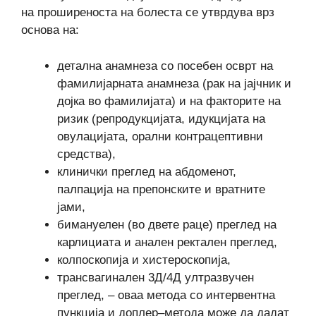
на проширеноста на болеста се утврдува врз
основа на:
детална анамнеза со посебен осврт на
фамилијарната анамнеза (рак на јајчник и
дојка во фамилијата) и на факторите на
ризик (репродукцијата, идукцијата на
овулацијата, орални контрацептивни
средства),
клинички преглед на абдоменот,
палпација на препонските и вратните
јами,
бимануелен (во двете раце) преглед на
карлициата и анален ректален преглед,
колпоскопија и хистероскопија,
трансвагинален 3Д/4Д ултразвучен
преглед, – оваа метода со интервентна
пункција и доплер–метода може да дадат