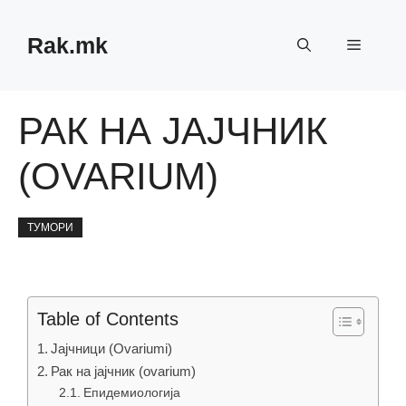
Skip
to
Rak.mk
Menu
content
РАК НА ЈАЈЧНИК
(OVARIUM)
ТУМОРИ
Table of Contents
Јајчници (Ovariumi)
Рак на јајчник (ovarium)
Епидемиологија