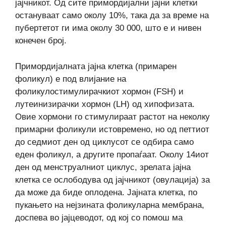
јајчникот. Од сите примордијални јајни клетки
остануваат само околу 10%, така да за време на
пубертетот ги има околу 30 000, што е и нивен
конечен број.
Примордијалната јајна клетка (примарен
фоликул) е под влијание на
фоликулостимулирачкиот хормон (FSH) и
лутеинизирачки хормон (LH) од хипофизата.
Овие хормони го стимулираат растот на неколку
примарни фоликули истовремено, но од петтиот
до седмиот ден од циклусот се одбира само
еден фоликул, а другите пропаѓаат. Околу 14иот
ден од менструалниот циклус, зрелата јајна
клетка се ослободува од јајчникот (овулација) за
да може да биде оплодена. Јајната клетка, по
пукањето на нејзината фоликуларна мембрана,
доспева во јајцеводот, од кој со помош ма