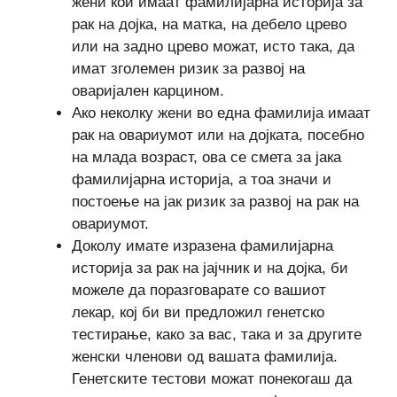
жени кои имаат фамилијарна историја за
рак на дојка, на матка, на дебело црево
или на задно црево можат, исто така, да
имат зголемен ризик за развој на
оваријален карцином.
Ако неколку жени во една фамилија имаат
рак на овариумот или на дојката, посебно
на млада возраст, ова се смета за јака
фамилијарна историја, а тоа значи и
постоење на јак ризик за развој на рак на
овариумот.
Доколу имате изразена фамилијарна
историја за рак на јајчник и на дојка, би
можеле да поразговарате со вашиот
лекар, кој би ви предложил генетско
тестирање, како за вас, така и за другите
женски членови од вашата фамилија.
Генетските тестови можат понекогаш да