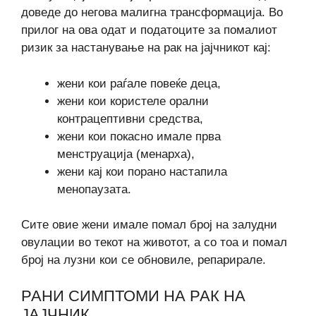
доведе до негова малигна трансформација. Во
прилог на ова одат и податоците за помалиот
ризик за настанување на рак на јајчникот кај:
жени кои раѓале повеќе деца,
жени кои користеле орални
контрацептивни средства,
жени кои покасно имале прва
менструација (менарха),
жени кај кои порано настапила
менопаузата.
Сите овие жени имале помал број на залудни
овулации во текот на животот, а со тоа и помал
број на лузни кои се обновиле, репарирале.
РАНИ СИМПТОМИ НА РАК НА
ЈАЈЧНИК