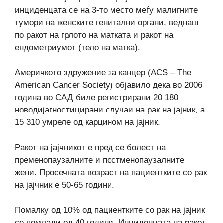
инциденцата се на 3-то место меѓу малигните
тумори на женските генитaлни органи, веднаш
по ракот на грлото на матката и ракот на
ендометриумот (тело на матка).
Америчкото здружение за канцер (ACS – The
American Cancer Society) објавило дека во 2006
година во САД биле регистрирани 20 180
новодијагностицирани случаи на рак на јајник, а
15 310 умреле од карцином на јајник.
Рaкот на јајчникот е пред се болест на
пременопаузалните и постменопаузалните
жени. Просечната возраст на пациентките со рак
на јајчник е 50-65 години.
Помалку од 10% од пациентките со рак на јајник
се помлади од 40 години. Инциденцата на ракот