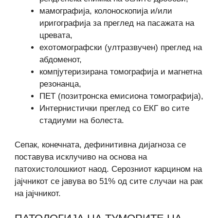
мамографија, колоноскопија и/или
иригографија за преглед на пасажата на
цревата,
ехотомографски (ултразвучен) преглед на
абдоменот,
компјутеризирана томографија и магнетна
резонанца,
ПЕТ (позитронска емисиона томографија),
Интернистички преглед со ЕКГ во сите
стадиуми на болеста.
Сепак, конечната, дефинитивна дијагноза се
поставува исклучиво на основа на
патохистолошкиот наод. Серозниот карцином на
јајчникот се јавува во 51% од сите случаи на рак
на јајчникот.