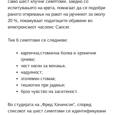
само шест клучни симптоми, заедно со
испитувањето на крвта, помагаат да се подобри
раното откривање на ракот на јајчникот за околу
20 %, покажуваат податоците објавени во
електронскиот часопис Cancer.
Тие 6 симптоми се следниве:
карлична,стомачна болка и хронични
грчеви;
чест нагон за мочање,
надуеност;
зголемен стомак;
тешкотии при јадење;
брзо чувство на заситеност.
Во студијата на „Фред Хачинсон“, според
списокот на шест симптоми се идентификувани