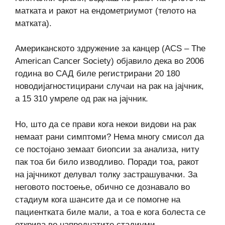
матката и ракот на ендометриумот (телото на
матката).
Американското здружение за канцер (ACS – The
American Cancer Society) објавило дека во 2006
година во САД биле регистрирани 20 180
новодијагностицирани случаи на рак на јајчник,
а 15 310 умреле од рак на јајчник.
Но, што да се прави кога некои видови на рак
немаат рани симптоми? Нема многу смисол да
се постојано земаат биопсии за анализа, ниту
пак тоа би било изводливо. Поради тоа, ракот
на јајчникот делувал толку застрашувачки. За
неговото постоење, обично се дознавало во
стадиум кога шансите да и се помогне на
пациентката биле мали, а тоа е кога болеста се
открива во напреднатите стадиуми.