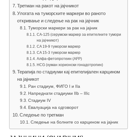
Третман на ракот на јајчникот
Улогата на туморските маркери во раното
откривање и следење на рак на јајчник
Туморски маркери за рак на јајник
CA-125 (серумски маркер за епителните тумори
на јајчникот)
CA 19-9 туморски маркер
CA 15-3 туморски маркер
Алфа-фетопротеин (AFP)
HCG (хуман хорионски гонадотропин)
Терапија по стадиуми кај епителијален карцином
на јајникот
Ран стадиум, ФИГО I и IIa
Напреднати стадиуми IIb – IIIc
Стадиум IV
Евалуација на одговорот
Следење по третман
Следење на болните со карцином на јајник