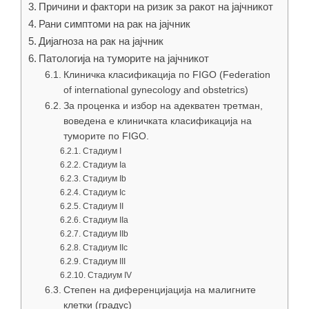
Причини и фактори на ризик за ракот на јајчникот
Рани симптоми на рак на јајчник
Дијагноза на рак на јајчник
Патологија на туморите на јајчникот
Клиничка класификација по FIGO (Federation
of international gynecology and obstetrics)
За проценка и избор на адекватен третман,
воведена е клиничката класификација на
туморите по FIGO.
Стадиум I
Стадиум Ia
Стадиум Ib
Стадиум Ic
Стадиум II
Стадиум IIa
Стадиум IIb
Стадиум IIc
Стадиум III
Стадиум IV
Степен на диференцијација на малигните
клетки (градус)