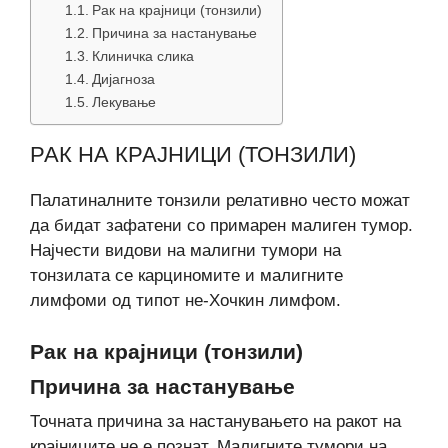
Рак на крајници (тонзили)
Причина за настанување
Клиничка слика
Дијагноза
Лекување
РАК НА КРАЈНИЦИ (ТОНЗИЛИ)
Палатиналните тонзили релативно често можат
да бидат зафатени со примарен малиген тумор.
Најчести видови на малигни тумори на
тонзилата се карциномите и малигните
лимфоми од типот не-Хочкин лимфом.
Рак на крајници (тонзили)
Причина за настанување
Точната причина за настанувањето на ракот на
крајниците не е познат. Малигните тумори на