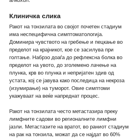
алкохол.
Клиничка слика
Ракот на тонзилата во својот почетен стадиум
има неспецифична симптоматологија.
Доминира чувството на гребење и пецкање во
пределот на крајникот, кое се засилува при
голтање. Набрзо доаѓа до рефлексна болка во
пределот на увото, до зголемено лачење на
плунка, крв во плунка и непријатен здив од
устата, кој се јавува како последица на некроза
(изумирање) на туморот. Овие симптоми
укажуваат на веќе напреднат процес.
Ракот на тонзилата често метастазира преку
лимфните садови во регионалните лимфни
јазли. Метастазите на вратот, во раниот стадиум
на рак на тонзила, можат да се најдат во 60%