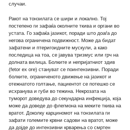
случаи.
Ракот на тонзилата се шири и локално. Тој
постепено ги зафаќа околните ткива и органи во
устата. Го зафаќа јазикот, поради што доаѓа до
негова ограничена подвижност. Може да бидат
зафатени и птеригоидните мускули, а како
последица на тоа, се јавува тризмус или грч на
долната вилица. Болките и непријатниот здив
(fetor ex ore) стануват се поинтензивни. Поради
болките, ограниченото движење на јазикот и
отежнатото голтање, пациентот се потешко се
исхранува и губи во тежина. Некрозата на
туморот доведува до секундарна инфекција, која
може да доведе до флегмона на меките ткива на
вратот. Доколку карциномот на тонзилата ги
зафати големите крвни садови на вратот, може
да дојде до интензивни крварења со смртен