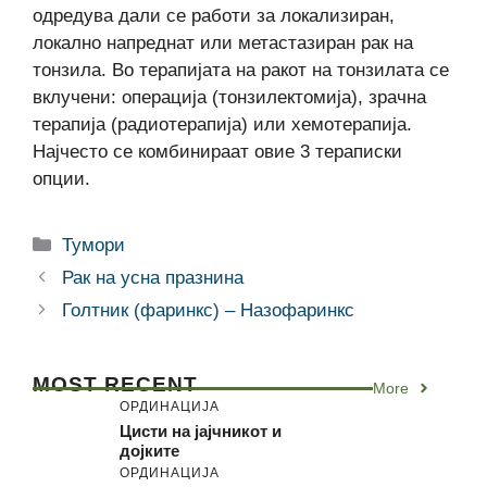
одредува дали се работи за локализиран,
локално напреднат или метастазиран рак на
тонзила. Во терапијата на ракот на тонзилата се
вклучени: операција (тонзилектомија), зрачна
терапија (радиотерапија) или хемотерапија.
Најчесто се комбинираат овие 3 тераписки
опции.
Categories
Тумори
Рак на усна празнина
Голтник (фаринкс) – Назофаринкс
MOST RECENT
More
ОРДИНАЦИЈА
Цисти на јајчникот и
дојките
ОРДИНАЦИЈА