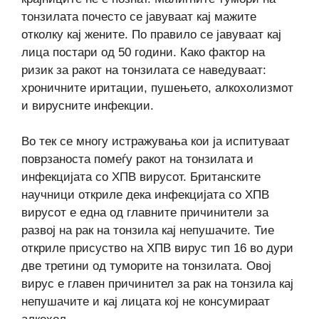
тонзилата почесто се јавуваат кај мажите
отколку кај жените. По правило се јавуваат кај
лица постари од 50 години. Како фактор на
ризик за ракот на тонзилата се наведуваат:
хроничните иритации, пушењето, алкохолизмот
и вирусните инфекции.
Во тек се многу истражувања кои ја испитуваат
поврзаноста помеѓу ракот на тонзилата и
инфекцијата со ХПВ вирусот. Британските
научници откриле дека инфекцијата со ХПВ
вирусот е една од главните причинители за
развој на рак на тонзила кај непушачите. Тие
откриле присуство на ХПВ вирус тип 16 во дури
две третини од туморите на тонзилата. Овој
вирус е главен причинител за рак на тонзила кај
непушачите и кај лицата кој не консумираат