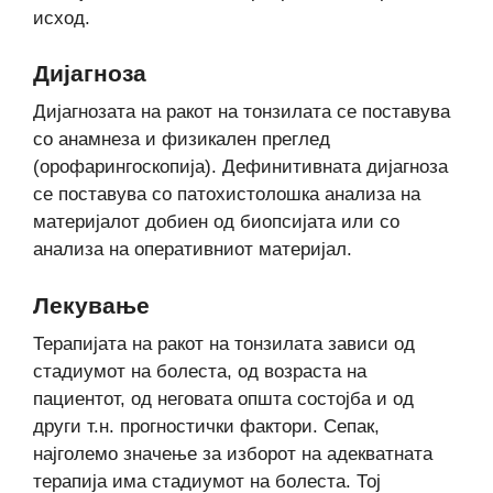
исход.
Дијагноза
Дијагнозата на ракот на тонзилата се поставува
со анамнеза и физикален преглед
(орофарингоскопија). Дефинитивната дијагноза
се поставува со патохистолошка анализа на
материјалот добиен од биопсијата или со
анализа на оперативниот материјал.
Лекување
Терапијата на ракот на тонзилата зависи од
стадиумот на болеста, од возраста на
пациентот, од неговата општа состојба и од
други т.н. прогностички фактори. Сепак,
најголемо значење за изборот на адекватната
терапија има стадиумот на болеста. Тој