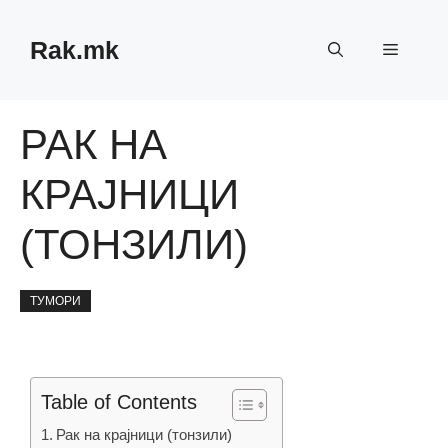
Skip
to
Rak.mk
Menu
content
РАК НА
КРАЈНИЦИ
(ТОНЗИЛИ)
ТУМОРИ
Table of Contents
Рак на крајници (тонзили)