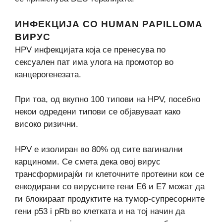
ИНФЕКЦИЈА СО HUMAN PAPILLOMA
ВИРУС
HPV инфекцијата која се пренесува по
сексуален пат има улога на промотор во
канцерогенезата.
При тоа, од вкупно 100 типови на HPV, посебно
некои одредени типови се објавуваат како
високо ризични.
HPV е изолиран во 80% од сите вагинални
карциноми. Се смета дека овој вирус
трансформирајќи ги клеточните протеини кои се
енкодирани со вирусните гени Е6 и Е7 можат да
ги блокираат продуктите на тумор-супресорните
гени p53 i pRb во клетката и на тој начин да