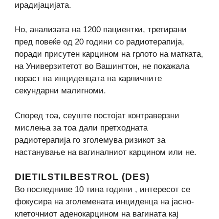
ирадијацијата.
Но, анализата на 1200 пациентки, третирани
пред повеќе од 20 години со радиотерапија,
поради присутен карцином на грлото на матката,
на Универзитетот во Вашингтон, не покажала
пораст на инциденцата на карличните
секундарни малигноми.
Според тоа, сеуште постојат контраверзни
мислења за тоа дали претходната
радиотерапија го зголемува ризикот за
настанување на вагиналниот карцином или не.
DIETILSTILBESTROL (DES)
Во последниве 10 тина години , интересот се
фокусира на зголемената инциденца на јасно-
клеточниот аденокарцином на вагината кај