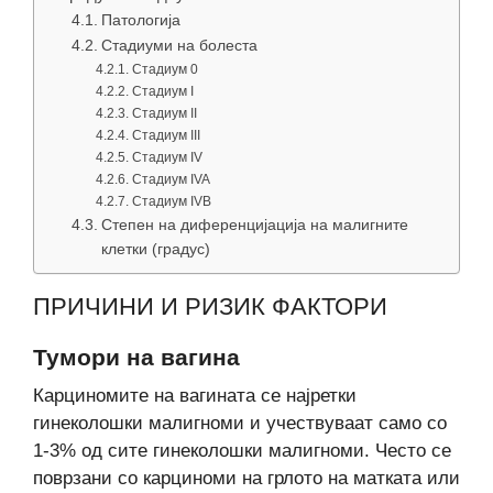
Патологија
Стадиуми на болеста
Стадиум 0
Стадиум I
Стадиум II
Стадиум III
Стадиум IV
Стадиум IVA
Стадиум IVB
Степен на диференцијација на малигните
клетки (градус)
ПРИЧИНИ И РИЗИК ФАКТОРИ
Тумори на вагина
Карциномите на вагината се најретки
гинеколошки малигноми и учествуваат само со
1-3% од сите гинеколошки малигноми. Често се
поврзани со карциноми на грлото на матката или