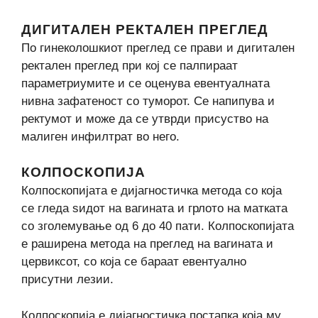
ДИГИТАЛЕН РЕКТАЛЕН ПРЕГЛЕД
По гинеколошкиот преглед се прави и дигитален
ректален преглед при кој се палпираат
параметриумите и се оценува евентуалната
нивна зафатеност со туморот. Се напипува и
ректумот и може да се утврди присуство на
малиген инфилтрат во него.
КОЛПОСКОПИЈА
Колпоскопијата е дијагностичка метода со која
се гледа sидот на вагината и грлото на матката
со зголемување од 6 до 40 пати. Колпоскопијата
е раширена метода на преглед на вагината и
цервиксот, со која се бараат евентуално
присутни лезии.
Колпоскопија е дијагностичка постапка која му