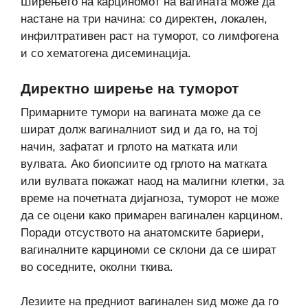
Ширењето на карциномот на вагината може да
настане на три начина: со директен, локален,
инфилтративен раст на туморот, со лимфогена
и со хематогена дисеминација.
Директно ширење на туморот
Примарните тумори на вагината може да се
шират долж вагиналниот sид и да го, на тој
начин, зафатат и грлото на матката или
вулвата. Ако биопсиите од грлото на матката
или вулвата покажат наод на малигни клетки, за
време на почетната дијагноза, туморот не може
да се оцени како примарен вагинален карцином.
Поради отсуството на анатомските бариери,
вагиналните карциноми се склони да се шират
во соседните, околни ткива.
Лезиите на предниот вагинален sид може да го