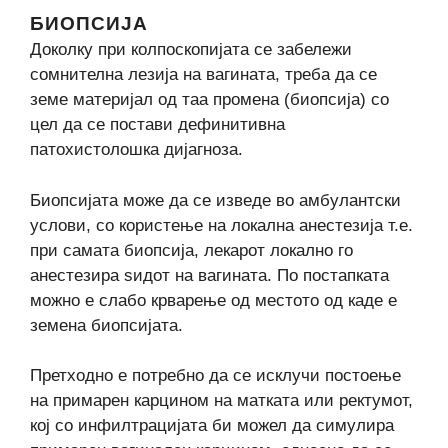
БИОПСИЈА
Доколку при колпоскопијата се забележи
сомнителна лезија на вагината, треба да се
земе материјал од таа промена (биопсија) со
цел да се постави дефинитивна
патохистолошка дијагноза.
Биопсијата може да се изведе во амбулантски
услови, со користење на локална анестезија т.е.
при самата биопсија, лекарот локално го
анестезира sидот на вагината. По постапката
можно е слабо крварење од местото од каде е
земена биопсијата.
Претходно е потребно да се исклучи постоење
на примарен карцином на матката или ректумот,
кој со инфилтрацијата би можел да симулира