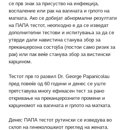
се прв знак за присуство на инфекција,
воспаление или рак на вагината и грлото на
матката. Ако се добијат абнормални резултати
на ПАПА тестот, неопходно е да се изведат
дополнителни тестови и испитувања за да се
утврди дали навистина станува збор за
преканцерозна состојба (постои само ризик за
рак) или пак веќе станува збор за вистински
карцином.
Тестот прв го развил Dr. George Papanicolau
пред повеќе од 60 години и денес се уште
претставува многу ефикасен тест за рано
откривање на преканцерозните промени и
карциномот на вагината и грлото на матката.
Денес ПАПА тестот рутински се изведува во
склоп на гинеколошкиот преглед на жената.