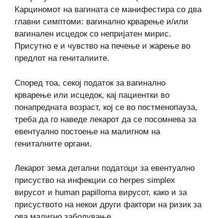
Карциномот на вагината се манифестира со два
главни симптоми: вагинално крварење и/или
вагинален исцедок со непријатен мирис.
Присутно е и чувство на печење и жарење во
предлот на гениталиите.
Според тоа, секој податок за вагинално
крварење или исцедок, кај пациентки во
понапредната возраст, кој се во постменопауза,
треба да го наведе лекарот да се посомнева за
евентуално постоење на малигном на
гениталните органи.
Лекарот зема детални податоци за евентуално
присуство на инфекции со herpes simplex
вирусот и human papilloma вирусот, како и за
присуството на некои други фактори на ризик за
ова малигно заболување.