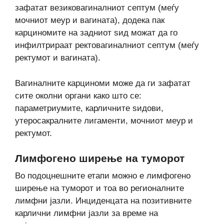
зафатат везиковагиналниот септум (меѓу
мочниот меур и вагината), додека пак
карциномите на задниот sид можат да го
инфилтрираат ректовагиналниот септум (меѓу
ректумот и вагината).
Вагиналните карциноми може да ги зафатат
сите околни органи како што се:
параметриумите, карличните sидови,
утеросакралните лигаменти, мочниот меур и
ректумот.
Лимфогено ширење на туморот
Во подоцнешните етапи можно е лимфогено
ширење на туморот и тоа во регионалните
лимфни јазли. Инциденцата на позитивните
карлични лимфни јазли за време на