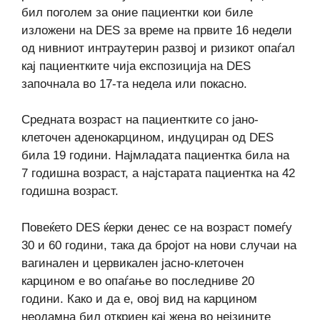
бил поголем за оние пациентки кои биле
изложени на DES за време на првите 16 недели
од нивниот интраутерин развој и ризикот опаѓал
кај пациентките чија експозиција на DES
започнала во 17-та недела или покасно.
Средната возраст на пациентките со јано-
клеточен аденокарцином, индуциран од DES
била 19 години. Најмладата пациентка била на
7 годишна возраст, а најстарата пациентка на 42
годишна возраст.
Повеќето DES ќерки денес се на возраст помеѓу
30 и 60 години, така да бројот на нови случаи на
вагинален и цервикален јасно-клеточен
карцином е во опаѓање во последниве 20
години. Како и да е, овој вид на карцином
неодамна бил откриен кај жена во нејзините