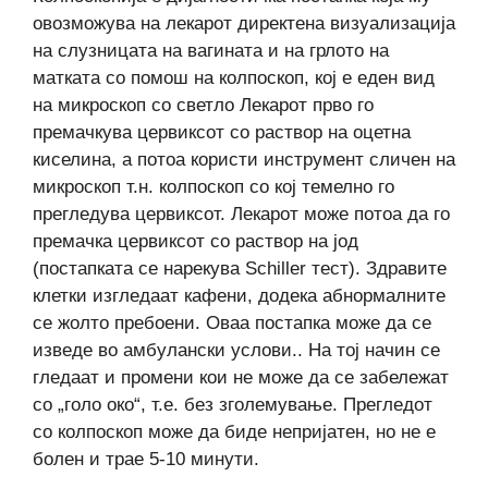
овозможува на лекарот директена визуализација
на слузницата на вагината и на грлото на
матката со помош на колпоскоп, кој е еден вид
на микроскоп со светло Лекарот прво го
премачкува цервиксот со раствор на оцетна
киселина, а потоа користи инструмент сличен на
микроскоп т.н. колпоскоп со кој темелно го
прегледува цервиксот. Лекарот може потоа да го
премачка цервиксот со раствор на јод
(постапката се нарекува Schiller тест). Здравите
клетки изгледаат кафени, додека абнормалните
се жолто пребоени. Оваа постапка може да се
изведе во амбулански услови.. На тој начин се
гледаат и промени кои не може да се забележат
со „голо око“, т.е. без зголемување. Прегледот
со колпоскоп може да биде непријатен, но не е
болен и трае 5-10 минути.