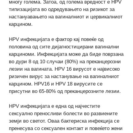
многу голема. Затоа, од голема вредност е HPV
типизацијата во одредувањето на ризикот за
настануавањето на вагиналниот и цервикалниот
карцином.
HPV инфекцијата е фактор кај повеќе од
половина од сите дијагностицирани вагинални
карциноми. Инфекцијата може да биде поврзана
во дури 8 од 10 случаи (80%) на преканцерозни
лезии на вагината. HPV 16 вирусот е највисоко
ризичен вирус за настанување на вагиналниот
карцином. HPV16 и HPV 18 вирусите се
присутни во 65-80% од преканцерозните лезии.
HPV инфекцијата е една од најчестите
сексуално преносливи болести во развиените
земји во светот. Оваа бактериска инфекција се
пренесува со сексуален контакт и повеќето жени