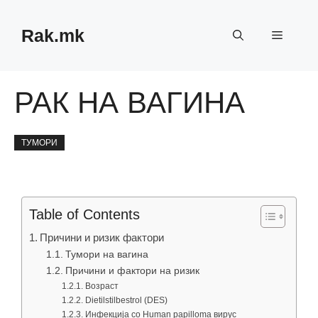
Skip
to
Rak.mk
Menu
content
РАК НА ВАГИНА
ТУМОРИ
Table of Contents
Причини и ризик фактори
Тумори на вагина
Причини и фактори на ризик
Возраст
Dietilstilbestrol (DES)
Инфекција со Human papilloma вирус