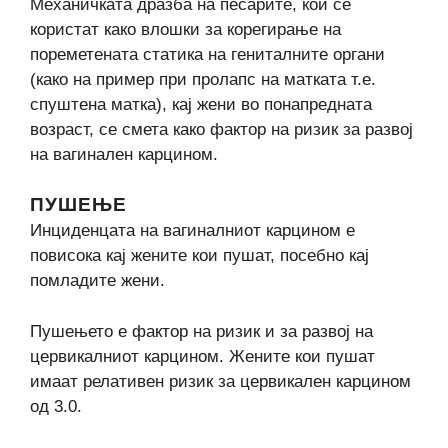
Механичката дразба на песарите, кои се
користат како влошки за корегирање на
пореметената статика на гениталните органи
(како на пример при пролапс на матката т.е.
спуштена матка), кај жени во понапредната
возраст, се смета како фактор на ризик за развој
на вагинален карцином.
ПУШЕЊЕ
Инциденцата на вагиналниот карцином е
повисока кај жените кои пушат, посебно кај
помладите жени.
Пушењето е фактор на ризик и за развој на
цервикалниот карцином. Жените кои пушат
имаат релативен ризик за цервикален карцином
од 3.0.