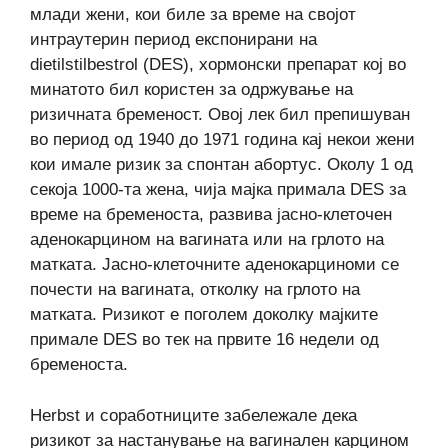
млади жени, кои биле за време на својот
интраутерин период експонирани на
dietilstilbestrol (DES), хормонски препарат кој во
минатото бил користен за одржување на
ризичната бременост. Овој лек бил препишуван
во период од 1940 до 1971 година кај некои жени
кои имале ризик за спонтан абортус. Околу 1 од
секоја 1000-та жена, чија мајка примала DES за
време на бременоста, развива јасно-клеточен
аденокарцином на вагината или на грлото на
матката. Јасно-клеточните аденокарциноми се
почести на вагината, отколку на грлото на
матката. Ризикот е поголем доколку мајките
примале DES во тек на првите 16 недели од
бременоста.
Herbst и соработниците забележале дека
ризикот за настанување на вагинален карцином