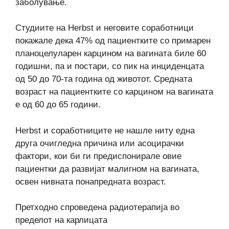
заболување.
Студиите на Herbst и неговите соработници
покажале дека 47% од пациентките со примарен
планоцелуларен карцином на вагината биле 60
годишни, па и постари, со пик на инциденцата
од 50 до 70-та година од животот. Средната
возраст на пациентките со карцином на вагината
е од 60 до 65 години.
Herbst и соработниците не нашле ниту една
друга очигледна причина или асоцирачки
фактори, кои би ги предиспонирале овие
пациентки да развијат малигном на вагината,
освен нивната понапредната возраст.
Претходно спроведена радиотерапија во
пределот на карлицата