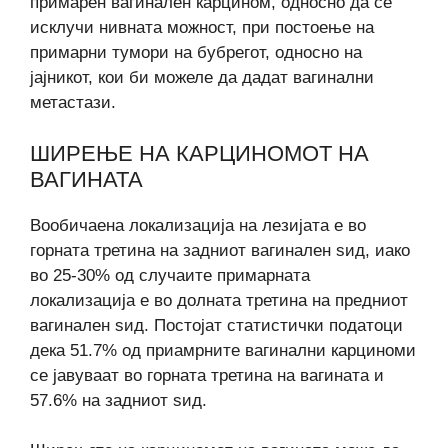
примарен вагинален карцином, односно да се
исклучи нивната можност, при постоење на
примарни тумори на бубрегот, односно на
јајникот, кои би можеле да дадат вагинални
метастази.
ШИРЕЊЕ НА КАРЦИНОМОТ НА
ВАГИНАТА
Вообичаена локализација на лезијата е во
горната третина на задниот вагинален sид, иако
во 25-30% од случаите примарната
локализација е во долната третина на предниот
вагинален sид. Постојат статистички податоци
дека 51.7% од приамрните вагинални карциноми
се јавуваат во горната третина на вагината и
57.6% на задниот sид.