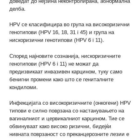
доведат до нејзина неконтролирана, абнормална
делба.
HPV се класифицира во група на високоризични
генотипови (HPV 16, 18, 31 i 45) и група на
нискоризични генотипови (HPV 6 i 11).
Според најновите сознанија, нискоризичните
генотипови (HPV 6 i 11) не можат да
предизвикаат инвазивен карцином, туку само
бенигни промени како што се гениталните
кондиломи.
Инфекцијата со високоризичните (онкогени) HPV
типови е силно поврзана со настанувањето на
вагиналниот и цервикалниот карцином. Тие се
обвинуваат како високо ризични, бидејќи
нивната поврзаност со преканцерозните лезии е