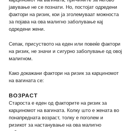
јавување не се познати. Но, постојат одредени
фактори на ризик, кои ја зголемуваат можноста
за појава на ова малигно заболување кај
одредени жени.
Сепак, присуството на еден или повеќе фактори
на ризик, не значи и сигурно заболување од овој
малигном.
Како докажани фактори на ризик за карциномот
на вагината се:
ВОЗРАСТ
Староста е еден од факторите на ризик за
карциномот на вагината. Колку што е жената во
понапредната возраст, толку е поголем и
ризикот за настанување на ова малигно