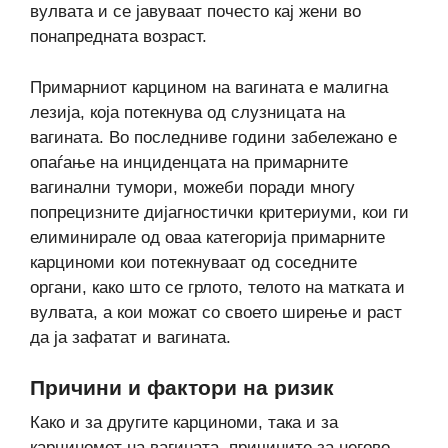
вулвата и се јавуваат почесто кај жени во
понапредната возраст.
Примарниот карцином на вагината е малигна
лезија, која потекнува од слузницата на
вагината. Во последниве години забележано е
опаѓање на инциденцата на примарните
вагинални тумори, можеби поради многу
попрецизните дијагностички критериуми, кои ги
елиминирале од оваа категорија примарните
карциноми кои потекнуваат од соседните
органи, како што се грлото, телото на матката и
вулвата, а кои можат со своето ширење и раст
да ја зафатат и вагината.
Причини и фактори на ризик
Како и за другите карциноми, така и за
карциномот на вагината, причините за негово