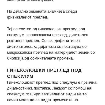
По детално земената анамнеза следи
физикалниот преглед.
Тој се состои од гинеколошки преглед под
спекулум, колпоскопски преглед, дигитален
ректален преглед. Сепак, дефинитивен
хистопатолошка дијагноза се поставува со
микроскопски преглед на материјалот земен со
биопсија од сомнителната промена.
ГИНЕКОЛОШКИ ПРЕГЛЕД ПОД
СПЕКУЛУМ
Гинеколошкиот преглед под спекулум е првична
дијагностичка постапка. Лекарот со помош на
спекулум го шири вагиналниот sид и на тој
начин може да се видат промените на