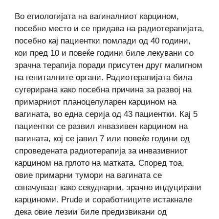
Во етиологијата на вагиналниот карцином,
посебно место и се придава на радиотерапијата,
посебно кај пациентки помлади од 40 години,
кои пред 10 и повеќе години биле лекувани со
зрачна терапија поради присутен друг малигном
на гениталните органи. Радиотерапијата била
сугерирана како посебна причина за развој на
примарниот планоцелуларен карцином на
вагината, во една серија од 43 пациентки. Кај 5
пациентки се развил инвазивен карцином на
вагината, кој се јавил 7 или повеќе години од
спроведената радиотерапија за инвазивниот
карцином на грлото на матката. Според тоа,
овие примарни тумори на вагината се
означуваат како секуднарни, зрачно индуцирани
карциноми. Prudе и соработниците истакнале
дека овие лезии биле предизвикани од