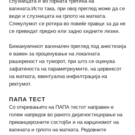
слузницата и во горната третина на
вагината.Исто така, при овој преглед може да се
види и слузницата на грлото на матката.
Спекулумот се ротира во повеќе правци за да не
се превидат предно или задно sидните лезии.
Бимануелниот вагинален преглед под анестезија
е важен за проценување на локалната
раширеност на туморот, при што се оценува
зафатеноста на параметриумите, на цервиксот
на матката, евентуална инфилтрација на
ректумот.
ПАПА ТЕСТ
Со откривањето на ПАПА тестот направен е
голем напредок во раното дијагностицирање на
преканцерозните состојби и на карциномот на
вагината и грлото на матката. Редовните