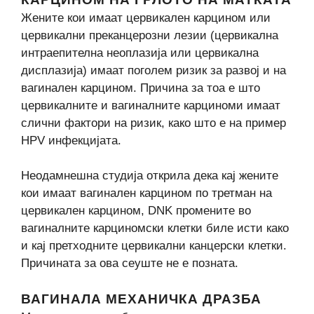
Жените кои имаат цервикален карцином или
цервикални преканцерозни лезии (цервикална
интраепителна неоплазија или цервикална
дисплазија) имаат поголем ризик за развој и на
вагинален карцином. Причина за тоа е што
цервикалните и вагиналните карциноми имаат
слични фактори на ризик, како што е на пример
HPV инфекцијата.
Неодамнешна студија открила дека кај жените
кои имаат вагинален карцином по третман на
цервикален карцином, DNK промените во
вагиналните карциномски клетки биле исти како
и кај претходните цервикални канцерски клетки.
Причината за ова сеуште не е позната.
ВАГИНАЛА МЕХАНИЧКА ДРАЗБА