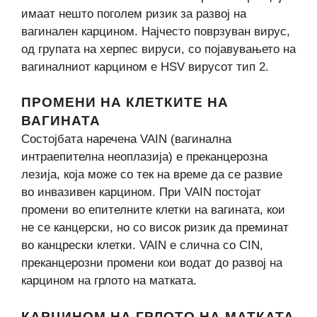
имаат нешто поголем ризик за развој на
вагинален карцином. Најчесто поврзуван вирус,
од групата на херпес вируси, со појавувањето на
вагиналниот карцином е HSV вирусот тип 2.
ПРОМЕНИ НА КЛЕТКИТЕ НА
ВАГИНАТА
Состојбата наречена VAIN (вагинална
интраепителна неоплазија) е преканцерозна
лезија, која може со тек на време да се развие
во инвазивен карцином. При VAIN постојат
промени во епителните клетки на вагината, кои
не се канцерски, но со висок ризик да преминат
во канцрески клетки. VAIN е слична со CIN,
преканцерозни промени кои водат до развој на
карцином на грлото на матката.
КАРЦИНОМ НА ГРЛОТО НА МАТКАТА