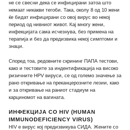
не се свесни дека се инфицирани затоа што
немаат никакви тегоби. Така, околу 8 од 10 жени
ќе бидат инфицирани со овој вирус во некој
период од нивниот живот. Кај многу жени,
инфекцијата сама исчезнува, без примена на
терапија и без да предизвика некој симптоми и
знаци.
Според тоа, редовните скрининг ПАПА тестови,
како и тестовите за индентификација на високо
ризичните HPV вируси, се од големо значење за
рано откривање на преканцерозните лезии, како
и за откривање на раниот стадиум на
карциномот на вагината.
ИНФЕКЦИЈА СО HIV (HUMAN
IMMUNODEFICIENCY VIRUS)
HIV е вирус кој предизвикува СИДА. Жените со