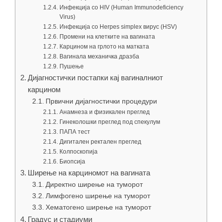
Инфекција со HIV (Human Immunodeficiency
Virus)
Инфекција со Herpes simplex вирус (HSV)
Промени на клетките на вагината
Карцином на грлото на матката
Вагинала механичка дразба
Пушење
Дијагностички постапки кај вагиналниот
карцином
Првични дијагностички процедури
Анамнеза и физикален преглед
Гинеколошки преглед под спекулум
ПАПА тест
Дигитален ректален преглед
Колпоскопија
Биопсија
Ширење на карциномот на вагината
Директно ширење на туморот
Лимфогено ширење на туморот
Хематогено ширење на туморот
Градус и стадиуми