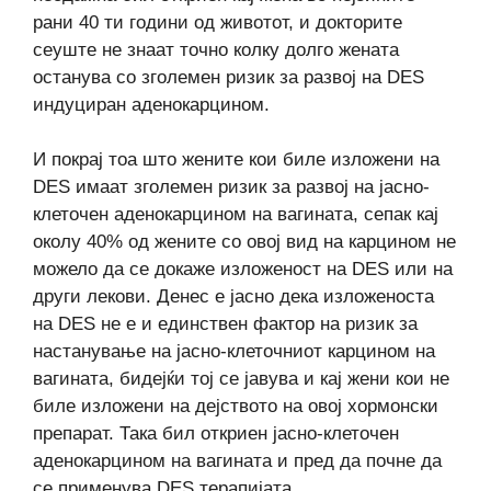
рани 40 ти години од животот, и докторите
сеуште не знаат точно колку долго жената
останува со зголемен ризик за развој на DES
индуциран аденокарцином.
И покрај тоа што жените кои биле изложени на
DES имаат зголемен ризик за развој на јасно-
клеточен аденокарцином на вагината, сепак кај
околу 40% од жените со овој вид на карцином не
можело да се докаже изложеност на DES или на
други лекови. Денес е јасно дека изложеноста
на DES не е и единствен фактор на ризик за
настанување на јасно-клеточниот карцином на
вагината, бидејќи тој се јавува и кај жени кои не
биле изложени на дејството на овој хормонски
препарат. Така бил откриен јасно-клеточен
аденокарцином на вагината и пред да почне да
се применува DES терапијата.