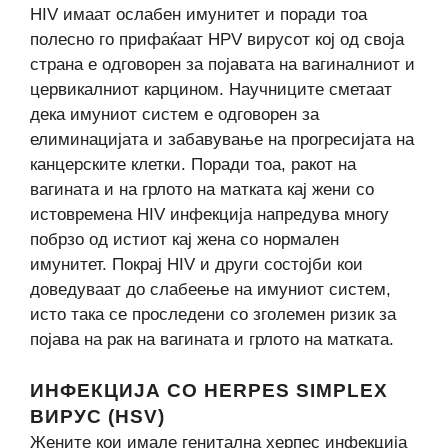
HIV имаат ослабен имунитет и поради тоа
полесно го прифаќаат HPV вирусот кој од своја
страна е одговорен за појавата на вагиналниот и
цервикалниот карцином. Научниците сметаат
дека имуниот систем е одговорен за
елиминацијата и забавување на прогресијата на
канцерските клетки. Поради тоа, ракот на
вагината и на грлото на матката кај жени со
истовремена HIV инфекција напредува многу
побрзо од истиот кај жена со нормален
имунитет. Покрај HIV и други состојби кои
доведуваат до слабеење на имуниот систем,
исто така се проследени со зголемен ризик за
појава на рак на вагината и грлото на матката.
ИНФЕКЦИЈА СО HERPES SIMPLEX
ВИРУС (HSV)
Жените кои имале генитална херпес инфекција