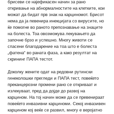
брисеви се најефикасен начин за рано
откривање на абнормалностите на клетките, кои
можат да бидат прв знак на карциномот. Брисот
нема да ја певенира инекцијата со вирусите, но
ќе помогне во раното препознавање на знаците
на болеста. Тоа овозможува лекувањето да
започне брзо и успешно. Многу животи се
спасени благодарение на тоа што е болеста
„фатена“ во раната фаза, а како резултат на
скрининг ПАПА тестот.
Доколку жените одат на редовни рутински
гинеколошки прегледи и ПАПА тест, повеќето
преканцерозни промени рано се откриваат и
излекуваат, пред да дојде до развој на
карцином. На тој начин може да се превенираат
повеќето инвазивни карциноми. Секој инвазивен
карцином кој веќе се развил, многу е веројатно