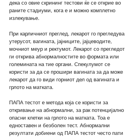
дека со овие скрининг тестови ќе се открие во
раните стадиуми, кога е и можно комплетно
излекување.
При карличниот преглед, лекарот го прегледува
утерусот, вагината, јајниците, јајцеводите,
мочниот меур и ректумот. Лекарот со прегледот
ги открива абнормалностите во формата или
големината на тие органи. Спекулумот се
користи за да се прошири вагината за да може
лекарот да го види горниот дел од вагината и
грлото на матката.
ПАПА тестот е метода која се користи за
откривање на абнормални, за рак потенцијално
опасни клетки на грлото на матката. Тоа е
едноставен и безболен тест. Абнормални
резултати добиени од ПАПА тестот често пати