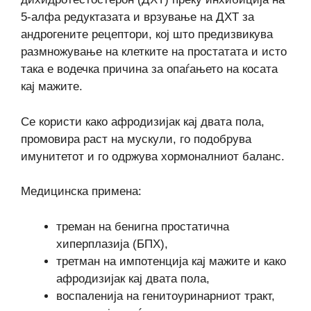
5-алфа редуктазата и врзување на ДХТ за
андрогените рецептори, кој што предизвикува
размножување на клетките на простатата и исто
така е водечка причина за опаѓањето на косата
кај мажите.
Се користи како афродизијак кај двата пола,
промовира раст на мускули, го подобрува
имунитетот и го одржува хормоналниот баланс.
Медицинска примена:
треман на бенигна простатична
хиперплазија (БПХ),
третман на импотенција кај мажите и како
афродизијак кај двата пола,
воспаленија на генитоуринарниот тракт,