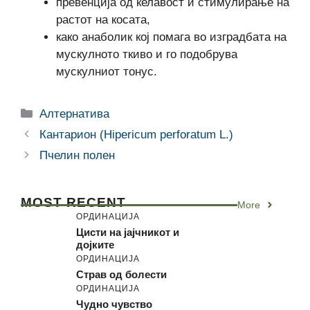
превенција од ќелавост и стимулирање на
растот на косата,
како анаболик кој помага во изградбата на
мускулното ткиво и го подобрува
мускулниот тонус.
Categories
Алтернатива
Кантарион (Hipericum perforatum L.)
Пчелин полен
MOST RECENT
More
ОРДИНАЦИЈА
Цисти на јајчникот и
дојките
ОРДИНАЦИЈА
Страв од болести
ОРДИНАЦИЈА
Чудно чувство