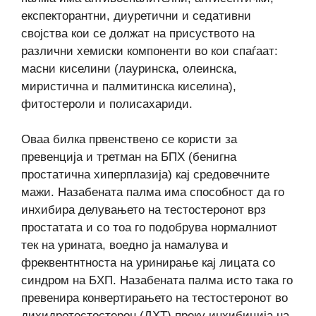
експекторантни, диуретични и седативни
својства кои се должат на присуството на
различни хемиски компоненти во кои спаѓаат:
масни киселини (лауринска, олеинска,
миристична и палмитинска киселина),
фитостероли и полисахариди.
Оваа билка првенствено се користи за
превенција и третман на БПХ (бенигна
простатична хиперплазија) кај средовечните
мажи. Назабената палма има способност да го
инхибира делувањето на тестостеронот врз
простатата и со тоа го подобрува нормалниот
тек на урината, воедно ја намалува и
фреквентнтноста на уринирање кај лицата со
синдром на БХП. Назабената палма исто така го
превенира конвертирањето на тестостеронот во
дихидротестостерон (ДХТ) преку инхибиција на