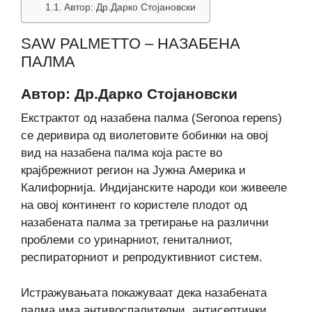
Автор: Др.Дарко Стојановски
SAW PALMETTO – НАЗАБЕНА
ПАЛМА
Автор: Др.Дарко Стојановски
Екстрактот од назабена палма (Seronoa repens)
се деривира од виолетовите бобинки на овој
вид на назабена палма која расте во
крајбрежниот регион на Јужна Америка и
Калифорнија. Индијанските народи кои живееле
на овој континент го користеле плодот од
назабената палма за третирање на различни
проблеми со уринарниот, гениталниот,
респираторниот и репродуктивниот систем.
Истражувањата покажуваат дека назабената
палма има антивоспалителни, антисептички,