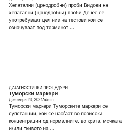
Хепатални (црнодробни) проби Видови на
хепатални (црнодробни) проби Денес се
употребуваат цел низ на тестови кои се
означуваат под терминот ...
ДИЈАГНОСТИЧКИ ПРОЦЕДУРИ
Туморски маркери
Декември 23, 2024
Admin
Туморски маркери Туморските маркери се
супстанции, кои се наоѓаат во повисоки
концентрации од нормалните, во крвта, мочката
и/или ткивото на ...