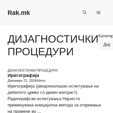
Skip
to
Rak.mk
Menu
content
ДИЈАГНОСТИЧКИ
Катего
ПРОЦЕДУРИ
ДИЈАГНОСТИЧКИ ПРОЦЕДУРИ
Иригографија
Декември 23, 2024
Admin
Иригографија (рендгенолошко испитување на
дебелото црево со двоен контраст)
Радиографски испитувања Најчесто
применувана иницијална метода за откривање
на промени во ...