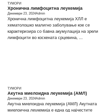
ТУМОРИ
Хронична лимфоцитна леукемија
Декември 23, 2024
Admin
Хронична лимфоцитна леукемија ХЛЛ е
хематолошко малигно заболување кое се
карактеризира со бавна акумулација на зрели
лимфоцити во коскената срцевина, ...
ТУМОРИ
Акутна миелоидна леукемија (АМЛ)
Декември 23, 2024
Admin
Акутна миелоидна леукемија (АМЛ) Акутната
миелоична леукемија е една од најчестите