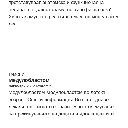
претставуваат анатомска и фyнкционална
целина, т.н. „хипоталамусно-хипофизна оска“.
Хипоталамусот е релативно мал, но многу важен
дел ...
ТУМОРИ
Медулобластом
Декември 23, 2024
Admin
Медулобластом Медулобластом во детска
возраст Општи информации Во последниве
декади, постигнато е значително зголемување
на преживувањето на децата и адолесцентите ...