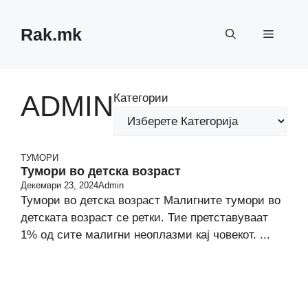
Skip
to
Rak.mk
Menu
content
ADMIN
Категории
ТУМОРИ
Тумори во детска возраст
Декември 23, 2024
Admin
Тумори во детска возраст Малигните тумори во
детската возраст се ретки. Тие претставуваат
1% од сите малигни неоплазми кај човекот. ...