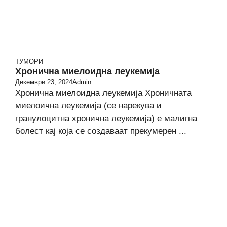
ТУМОРИ
Хронична миелоидна леукемија
Декември 23, 2024
Admin
Хронична миелоидна леукемија Хроничната
миелоична леукемија (се нарекува и
гранулоцитна хронична леукемија) е малигна
болест кај која се создаваат прекумерен ...