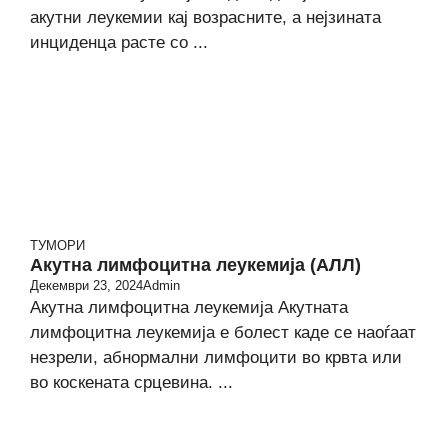
акутни леукемии кај возрасните, а нејзината
инциденца расте со ...
ТУМОРИ
Акутна лимфоцитна леукемија (АЛЛ)
Декември 23, 2024
Admin
Акутна лимфоцитна леукемија Акутната
лимфоцитна леукемија е болест каде се наоѓаат
незрели, абнормални лимфоцити во крвта или
во коскената срцевина. ...