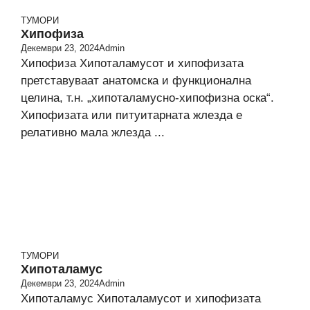
ТУМОРИ
Хипофиза
Декември 23, 2024
Admin
Хипофиза Хипоталамусот и хипофизата
претставуваат анатомска и фyнкционална
целина, т.н. „хипоталамусно-хипофизна оска“.
Хипофизата или питуитарната жлезда е
релативно мала жлезда ...
ТУМОРИ
Хипоталамус
Декември 23, 2024
Admin
Хипоталамус Хипоталамусот и хипофизата